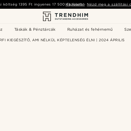
si költség
1395 Ft
ingyenes
17 500 Ft
Kapcsolat
felett
-
Nézd meg a szállítási 
öz
Táskák & Pénztárcák
Ruházat és fehérnemű
Sz
RFI KIEGÉSZÍTŐ, AMI NÉLKÜL KÉPTELENSÉG ÉLNI | 2024 ÁPRILIS