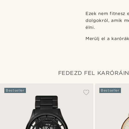
Ezek nem fitnesz 
dolgokról, amik m
élni.
Merülj el a karórá
FEDEZD FEL KARÓRÁI
Bestseller
Bestseller