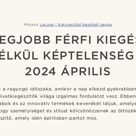
Mutasd
Lacuna | Katonazöld baseball sapka
LEGJOBB FÉRFI KIEGÉ
ÉLKÜL KÉPTELENSÉG 
2024 ÁPRILIS
az a ragyogó időszaka, amikor a nap elkezd gyakrabba
divatkiegészítők világa izgalmas fordulatot vesz. Ebbe
rabok és az innovatív termékek keverékét látjuk, amely
ogy személyiséget és stílust kölcsönözzenek az öltözé
észítő, amely idén áprilisban partot mos.