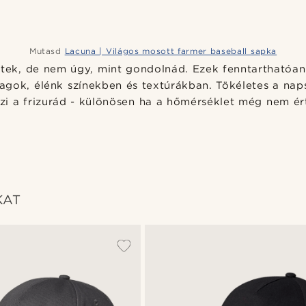
Mutasd
Lacuna | Világos mosott farmer baseball sapka
rtek, de nem úgy, mint gondolnád. Ezek fenntarthatóan 
gok, élénk színekben és textúrákban. Tökéletes a nap
zi a frizurád - különösen ha a hőmérséklet még nem ért
KAT