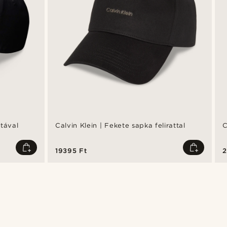
ntával
Calvin Klein | Fekete sapka felirattal
C
19395 Ft
2