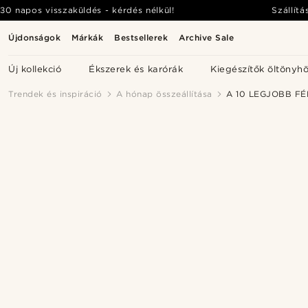
30 napos visszaküldés - kérdés nélkül!
Szállítá
Újdonságok
Márkák
Bestsellerek
Archive Sale
Új kollekció
Ékszerek és karórák
Kiegészítők öltönyh
Trendek és inspiráció
A hónap összeállítása
A 10 LEGJOBB FÉ