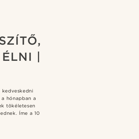
SZÍTŐ,
ÉLNI |
n kedveskedni
n a hónapban a
ek tökéletesen
kednek. Íme a 10