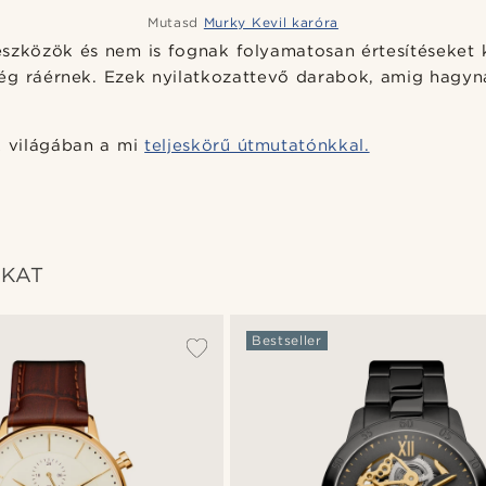
Mutasd
Murky Kevil karóra
eszközök és nem is fognak folyamatosan értesítéseket 
ég ráérnek. Ezek nyilatkozattevő darabok, amig hagyna
k világában a mi
teljeskörű útmutatónkkal.
NKAT
Bestseller