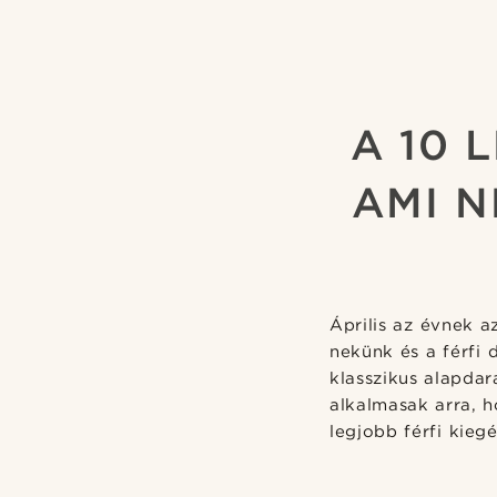
A 10 
AMI N
Április az évnek 
nekünk és a férfi 
klasszikus alapda
alkalmasak arra, h
legjobb férfi kieg