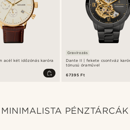
Gravírozás
n acél két időzónás karóra
Dante II | fekete csontváz karó
tónusú óraművel
67395 Ft
MINIMALISTA PÉNZTÁRCÁK