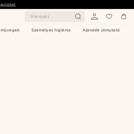
opciókat
Keresés
emüvegek
Személyes higiénia
Ajándék útmutató