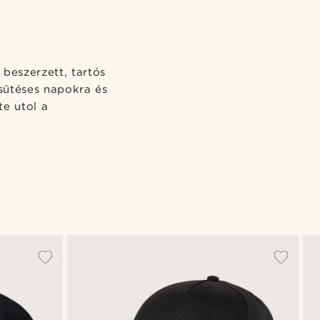
beszerzett, tartós
sütéses napokra és
e utol a