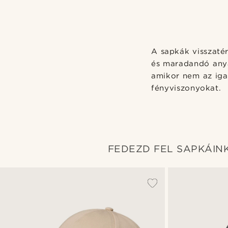
A sapkák visszaté
és maradandó anya
amikor nem az iga
fényviszonyokat.
FEDEZD FEL SAPKÁIN