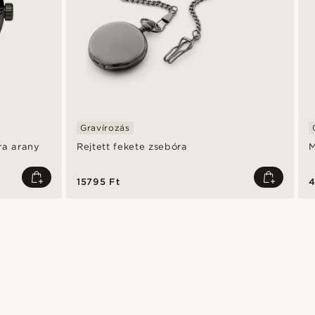
Gravírozás
ra arany
Rejtett fekete zsebóra
M
15795 Ft
4