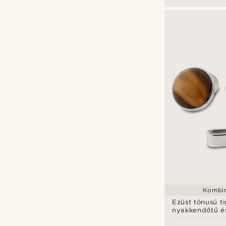
Kombin
Ezüst tónusú t
nyakkendőtű é
mandzsettagom