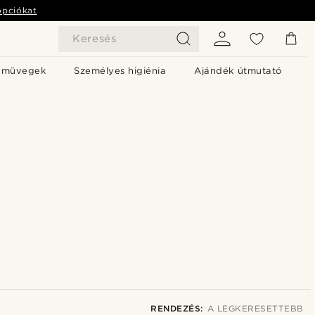
opciókat
Keresés
emüvegek
Személyes higiénia
Ajándék útmutató
RENDEZÉS:
A LEGKERESETTEBB