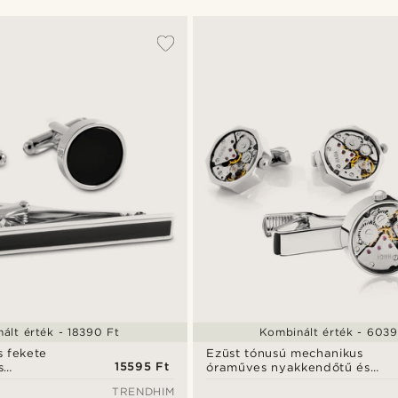
ált érték - 18390 Ft
Kombinált érték - 6039
s fekete
Ezüst tónusú mechanikus
15595 Ft
s
óraműves nyakkendőtű és
b szett
mandzsettagomb szett
TRENDHIM