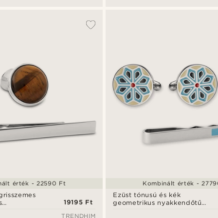
ált érték - 22590 Ft
Kombinált érték - 2779
igrisszemes
Ezüst tónusú és kék
19195 Ft
s
geometrikus nyakkendőtű
b szett
és mandzsettagomb szett
TRENDHIM