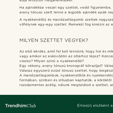
adja letisztult megjelenésüket.
Ha ajándékba veszel egy szettet, vedd figyelembe, 
arany tónusú szett lenne a legjobb ajándék apák nap
A nyakkendőtű és mandzsettagomb szettek nagyszerűe
vőfélynek egy-egy szettet. Remekül fog kinézni az 
MILYEN SZETTET VEGYEK?
Az első kérdés, amit fel kell tennünk, hogy hol és
vagy amikor az esküvődön az oltárhoz lépsz? Koncent
viselsz? Milyen színű a nyakkendőd?
Egy vékony, arany tónusú kronográf bőrszíjjal? Válas
Válassz egyszerű ezüst tónusú szettet, hogy kiegészí
A mandzsettagombok, nyakkendőtűk és nyakkendőcsi
formában, színben és stílusban kaphatók, a köröktő
rozsdamentes acélig, nálunk megtalálod a szettet, a
Értesülj elsőként a