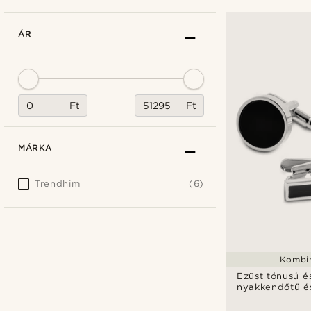
ÁR
Ft
Ft
MÁRKA
Trendhim
(6)
Kombin
Ezüst tónusú é
nyakkendőtű é
mandzsettagom