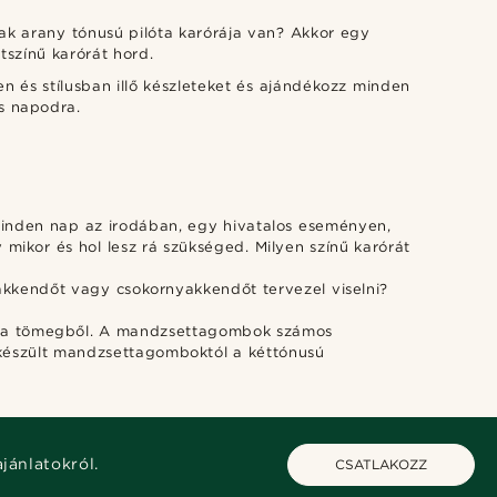
ak arany tónusú pilóta karórája van? Akkor egy
tszínű karórát hord.
 és stílusban illő készleteket és ajándékozz minden
s napodra.
 Minden nap az irodában, egy hivatalos eseményen,
mikor és hol lesz rá szükséged. Milyen színű karórát
nyakkendőt vagy csokornyakkendőt tervezel viselni?
ek a tömegből. A mandzsettagombok számos
l készült mandzsettagomboktól a kéttónusú
ajánlatokról.
CSATLAKOZZ