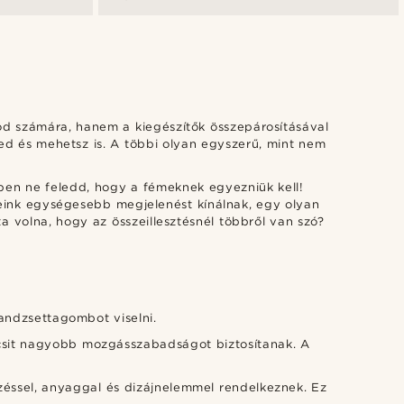
öd számára, hanem a kiegészítők összepárosításával
zed és mehetsz is. A többi olyan egyszerű, mint nem
en ne feledd, hogy a fémeknek egyezniük kell!
eink egységesebb megjelenést kínálnak, egy olyan
a volna, hogy az összeillesztésnél többről van szó?
andzsettagombot viselni.
csit nagyobb mozgásszabadságot biztosítanak. A
ezéssel, anyaggal és dizájnelemmel rendelkeznek. Ez