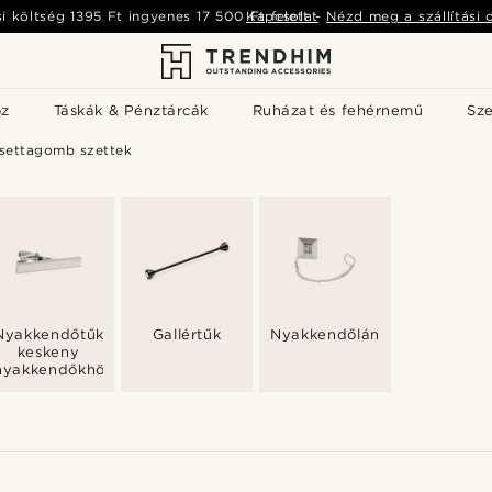
si költség
1395 Ft
ingyenes
17 500 Ft
Kapcsolat
felett
-
Nézd meg a szállítási 
öz
Táskák & Pénztárcák
Ruházat és fehérnemű
Sz
settagomb szettek
Nyakkendőtűk
Gallértűk
Nyakkendőláncok
keskeny
nyakkendőkhöz