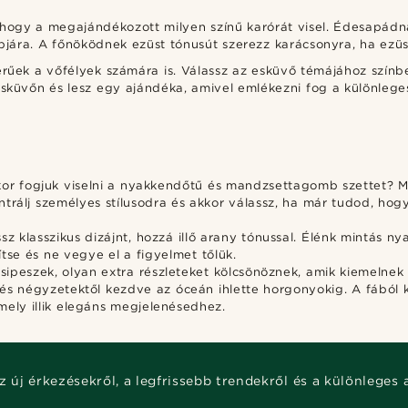
hogy a megajándékozott milyen színű karórát visel. Édesapádn
jára. A főnöködnek ezüst tónusút szerezz karácsonyra, ha ezüs
k a vőfélyek számára is. Válassz az esküvő témájához színben
esküvőn és lesz egy ajándéka, amivel emlékezni fog a különlege
 mikor fogjuk viselni a nyakkendőtű és mandzsettagomb szettet?
rálj személyes stílusodra és akkor válassz, ha már tudod, hogy 
sz klasszikus dizájnt, hozzá illő arany tónussal. Élénk mintás 
tse és ne vegye el a figyelmet tőlük.
peszek, olyan extra részleteket kölcsönöznek, amik kiemeln
l és négyzetektől kezdve az óceán ihlette horgonyokig. A fábó
mely illik elegáns megjelenésedhez.
z új érkezésekről, a legfrissebb trendekről és a különleges 