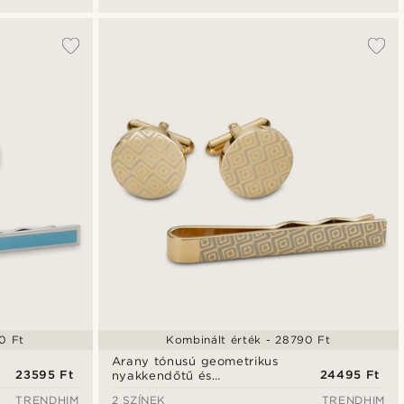
0 Ft
Kombinált érték - 28790 Ft
Arany tónusú geometrikus
23595 Ft
24495 Ft
nyakkendőtű és
mandzsettagomb szett
TRENDHIM
2 SZÍNEK
TRENDHIM