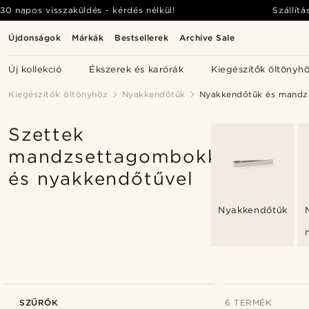
30 napos visszaküldés - kérdés nélkül!
Szállítá
Újdonságok
Márkák
Bestsellerek
Archive Sale
Új kollekció
Ékszerek és karórák
Kiegészítők öltönyh
Kiegészítők öltönyhöz
Nyakkendőtűk
Nyakkendőtűk és mandz
Szettek
mandzsettagombokkal
és nyakkendőtűvel
Nyakkendőtűk
SZŰRŐK
6 TERMÉK