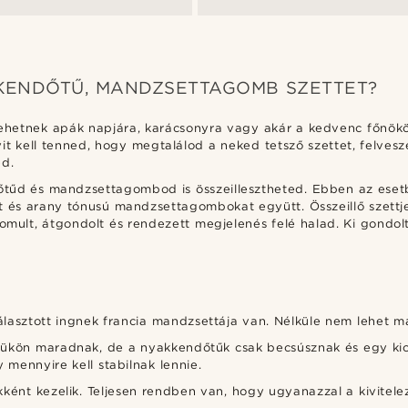
KKENDŐTŰ, MANDZSETTAGOMB SZETTET?
 lehetnek apák napjára, karácsonyra vagy akár a kedvenc főnök
it kell tenned, hogy megtalálod a neked tetsző szettet, felves
ed.
űd és mandzsettagombod is összeillesztheted. Ebben az esetb
t és arany tónusú mandzsettagombokat együtt. Összeillő szettj
omult, átgondolt és rendezett megjelenés felé halad. Ki gondolt
asztott ingnek francia mandzsettája van. Nélküle nem lehet m
yükön maradnak, de a nyakkendőtűk csak becsúsznak és egy ki
mennyire kell stabilnak lennie.
ként kezelik. Teljesen rendben van, hogy ugyanazzal a kivitel