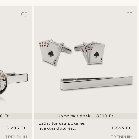
A legkeresettebb
Legfrissebb
Legalacsonyabb ár
Legmagasabb ár
0 Ft
Kombinált érték - 18390 Ft
Ezüst tónusú pókeres
51295 Ft
15595 Ft
nyakkendőtű és
mandzsettagomb szett
TRENDHIM
TRENDHIM