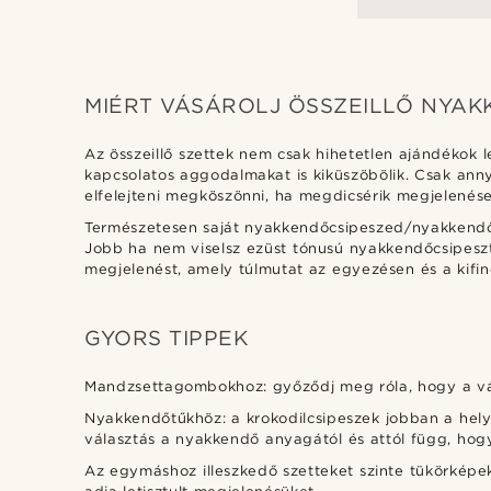
MIÉRT VÁSÁROLJ ÖSSZEILLŐ NYA
Az összeillő szettek nem csak hihetetlen ajándékok
kapcsolatos aggodalmakat is kiküszöbölik. Csak anny
elfelejteni megköszönni, ha megdicsérik megjelenés
Természetesen saját nyakkendőcsipeszed/nyakkendőt
Jobb ha nem viselsz ezüst tónusú nyakkendőcsipesz
megjelenést, amely túlmutat az egyezésen és a kifin
GYORS TIPPEK
Mandzsettagombokhoz: győződj meg róla, hogy a vál
Nyakkendőtűkhöz: a krokodilcsipeszek jobban a hel
választás a nyakkendő anyagától és attól függ, hogy 
Az egymáshoz illeszkedő szetteket szinte tükörképek