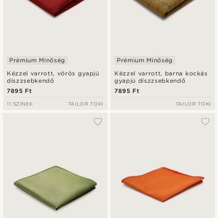
Prémium Minőség
Prémium Minőség
Kézzel varrott, vörös gyapjú
Kézzel varrott, barna kockás
díszzsebkendő
gyapjú díszzsebkendő
7895 Ft
7895 Ft
11 SZÍNEK
TAILOR TOKI
TAILOR TOKI