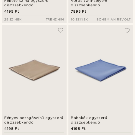
Fekete színű egyszerű
Vörös twill-selyem
díszzsebkendő
díszzsebkendő
4195 Ft
7895 Ft
29 SZÍNEK
TRENDHIM
10 SZÍNEK
BOHEMIAN REVOLT
Fényes pezsgőszínű egyszerű
Babakék egyszerű
díszzsebkendő
díszzsebkendő
4195 Ft
4195 Ft