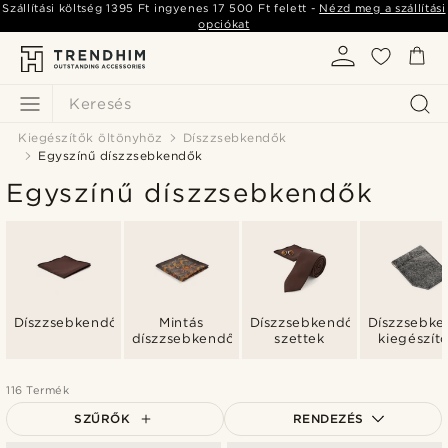
Szállítási költség
1395 Ft
ingyenes
17 500 Ft
felett -
Nézd meg a szállítási
opciókat
Keresés
Kiegészítők öltönyhöz
Díszzsebkendők
Egyszínű díszzsebkendők
Egyszínű díszzsebkendők
Díszzsebkendők
Mintás
Díszzsebkendő
Díszzsebke
díszzsebkendők
szettek
kiegészít
116 Termék
SZŰRŐK
RENDEZÉS