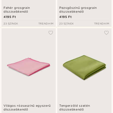
Fehér grosgrain
Pezsgőszínű grosgrain
díszzsebkendő
díszzsebkendő
4195 Ft
4195 Ft
23 SZÍNEK
TRENDHIM
23 SZÍNEK
TRENDHIM
Világos rózsaszínű egyszerű
Tengerzöld szatén
díszzsebkendő
díszzsebkendő