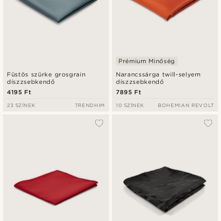
Prémium Minőség
Füstös szürke grosgrain
Narancssárga twill-selyem
díszzsebkendő
díszzsebkendő
4195 Ft
7895 Ft
23 SZÍNEK
TRENDHIM
10 SZÍNEK
BOHEMIAN REVOLT