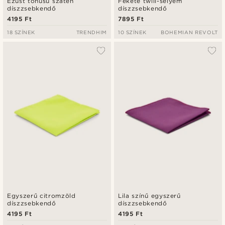
Ezüst tónusú szatén
Fekete twill-selyem
díszzsebkendő
díszzsebkendő
4195 Ft
7895 Ft
18 SZÍNEK
TRENDHIM
10 SZÍNEK
BOHEMIAN REVOLT
Egyszerű citromzöld
Lila színű egyszerű
díszzsebkendő
díszzsebkendő
4195 Ft
4195 Ft