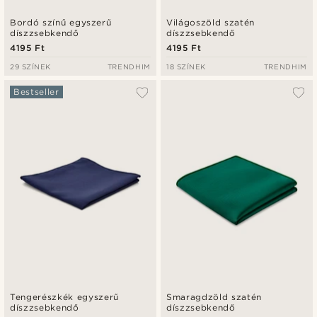
Bordó színű egyszerű
Világoszöld szatén
díszzsebkendő
díszzsebkendő
4195 Ft
4195 Ft
29 SZÍNEK
TRENDHIM
18 SZÍNEK
TRENDHIM
Bestseller
Tengerészkék egyszerű
Smaragdzöld szatén
díszzsebkendő
díszzsebkendő