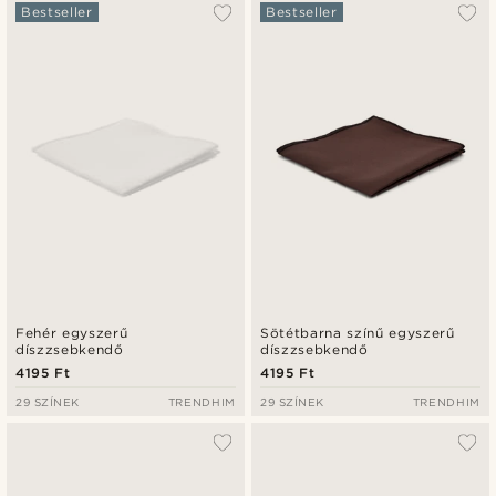
A legkeresettebb
Bestseller
Bestseller
Legfrissebb
Legalacsonyabb ár
Legmagasabb ár
Fehér egyszerű
Sötétbarna színű egyszerű
díszzsebkendő
díszzsebkendő
4195 Ft
4195 Ft
29 SZÍNEK
TRENDHIM
29 SZÍNEK
TRENDHIM