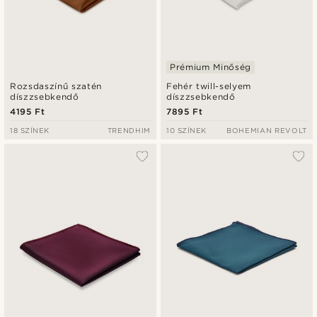
Prémium Minőség
Rozsdaszínű szatén
Fehér twill-selyem
díszzsebkendő
díszzsebkendő
4195 Ft
7895 Ft
18 SZÍNEK
TRENDHIM
10 SZÍNEK
BOHEMIAN REVOLT