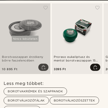
Nincs készleten
Borotvaszappan érzékeny
Proraso eukaliptusz és
G
bőrre faszelencében
mentol borotvaszappan 150
b
ml-es tégelyben
10 895 Ft
3395 Ft
2
Less meg tóbbet:
BOROTVAKRÉMEK ÉS SZAPPANOK
BOROTVÁLKOZÓTÁLAK
BOROTVÁLKOZÓSZETTEK