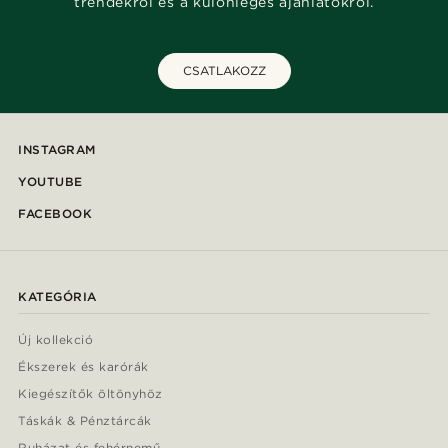
trendekről és a különleges ajánlatokról.
CSATLAKOZZ
INSTAGRAM
YOUTUBE
FACEBOOK
KATEGÓRIA
Új kollekció
Ékszerek és karórák
Kiegészítők öltönyhöz
Táskák & Pénztárcák
Ruházat és fehérnemű