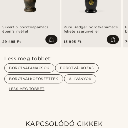
Silvertip borotvapamacs
Pure Badger borotvapamacs
F
ébenfa nyéllel
fekete szarunyéllel
b
29 495 Ft
15 995 Ft
7
Less meg tóbbet:
BOROTVAPAMACSOK
BOROTVÁLKOZÁS
BOROTVÁLKOZÓSZETTEK
ÁLLVÁNYOK
LESS MEG TÖBBET
KAPCSOLÓDÓ CIKKEK