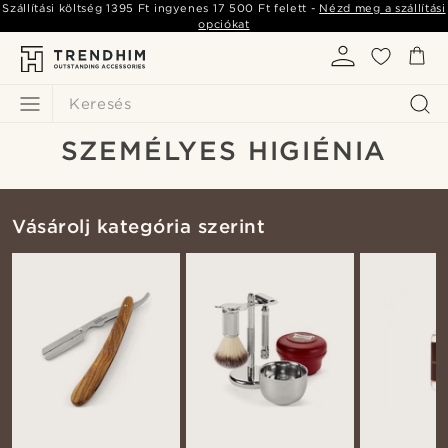
Szállítási költség
1395 Ft
ingyenes
17 500 Ft
felett -
Nézd meg a szállítási
opciókat
Keresés
SZEMÉLYES HIGIÉNIA
Vásárolj kategória szerint