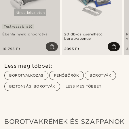
Nincs készleten
Testreszabható
Ébenfa nyelű önborotva
20 db-os cserélhető
P
borotvapenge
v
e
16 795 Ft
2095 Ft
3
Less meg tóbbet:
BOROTVÁLKOZÁS
FENŐBŐRÖK
BOROTVÁK
BIZTONSÁGI BOROTVÁK
LESS MEG TÖBBET
BOROTVAKRÉMEK ÉS SZAPPANOK