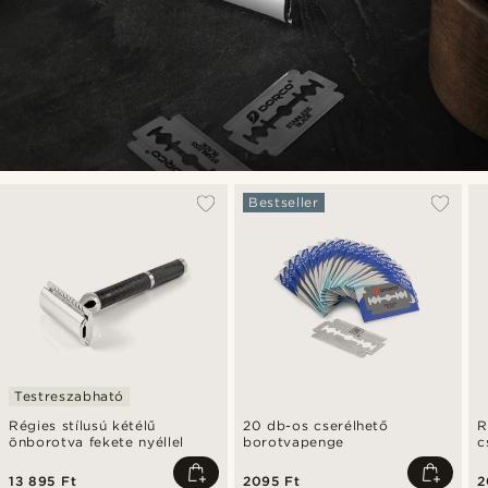
Bestseller
Testreszabható
Régies stílusú kétélű
20 db-os cserélhető
R
önborotva fekete nyéllel
borotvapenge
c
13 895 Ft
2095 Ft
2