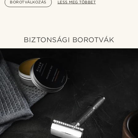
BOROTVÁLKOZÁS
LESS MEG TÖBBET
BIZTONSÁGI BOROTVÁK