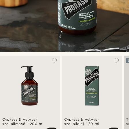
Cypress & Vetyver
Cypress & Vetyver
T
szakállmosó - 200 ml
szakállolaj - 30 ml
s