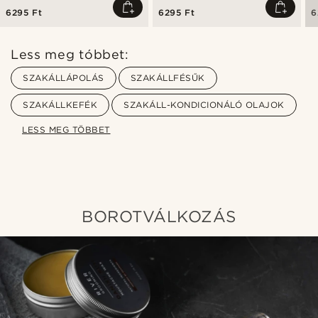
6295 Ft
6295 Ft
6
Less meg tóbbet:
SZAKÁLLÁPOLÁS
SZAKÁLLFÉSŰK
SZAKÁLLKEFÉK
SZAKÁLL-KONDICIONÁLÓ OLAJOK
LESS MEG TÖBBET
BOROTVÁLKOZÁS