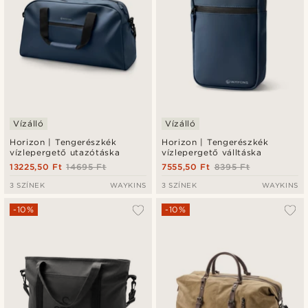
Vízálló
Vízálló
Horizon | Tengerészkék
Horizon | Tengerészkék
vízlepergető utazótáska
vízlepergető válltáska
13225,50 Ft
14695 Ft
7555,50 Ft
8395 Ft
3 SZÍNEK
WAYKINS
3 SZÍNEK
WAYKINS
-10%
-10%