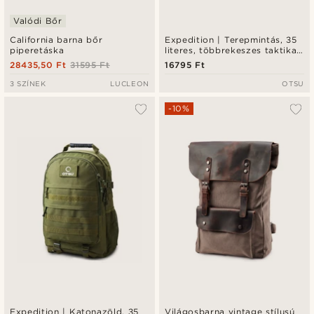
Valódi Bőr
California barna bőr
Expedition | Terepmintás, 35
piperetáska
literes, többrekeszes taktikai
hátizsák patch panellel
28435,50 Ft
31595 Ft
16795 Ft
3 SZÍNEK
LUCLEON
OTSU
-10%
Expedition | Katonazöld, 35
Világosbarna vintage stílusú