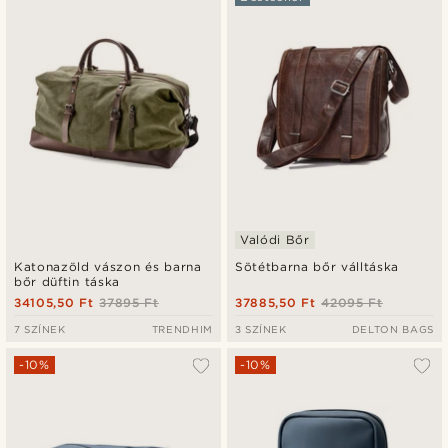
Valódi Bőr
Katonazöld vászon és barna
Sötétbarna bőr válltáska
bőr düftin táska
34105,50 Ft
37895 Ft
37885,50 Ft
42095 Ft
7 SZÍNEK
TRENDHIM
3 SZÍNEK
DELTON BAGS
-10%
-10%