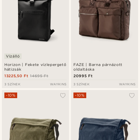
Vízálló
Horizon | Fekete vízlepergető
FAZE | Barna párnázott
hátizsák
oldaltáska
13225,50 Ft
14695 Ft
20995 Ft
3 SZÍNEK
WAYKINS
3 SZÍNEK
WAYKINS
-10%
-10%