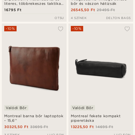
literes, többrekeszes taktikai
bőr és vászon hátizsák
hátizsák patch panellel
16795 Ft
26545,50 Ft
29495 Ft
OTSU
4 SZÍNEK
DELTON BAGS
-10%
-10%
Valódi Bőr
Valódi Bőr
Montreal barna bőr laptoptok
Montreal fekete kompakt
- 15,6''
piperetáska
30325,50 Ft
33695 Ft
13225,50 Ft
14695 Ft
3 SZÍNEK
LUCLEON
LUCLEON