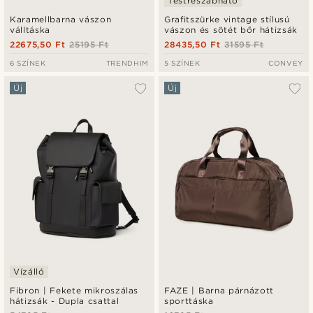
Testreszabható
Karamellbarna vászon
Grafitszürke vintage stílusú
válltáska
vászon és sötét bőr hátizsák
22675,50 Ft
25195 Ft
28435,50 Ft
31595 Ft
6 SZÍNEK
TRENDHIM
5 SZÍNEK
CONVEY
Új
Új
Vízálló
Fibron | Fekete mikroszálas
FAZE | Barna párnázott
hátizsák - Dupla csattal
sporttáska