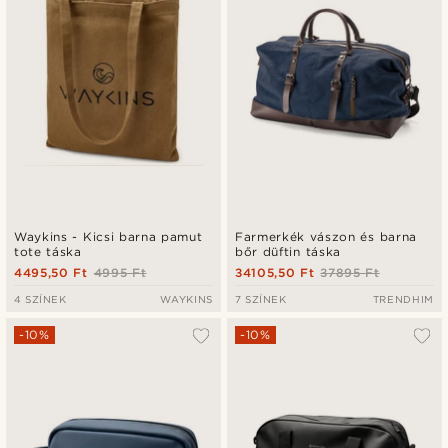
Waykins - Kicsi barna pamut
Farmerkék vászon és barna
tote táska
bőr düftin táska
4495,50 Ft
4995 Ft
34105,50 Ft
37895 Ft
4 SZÍNEK
WAYKINS
7 SZÍNEK
TRENDHIM
-10%
-10%