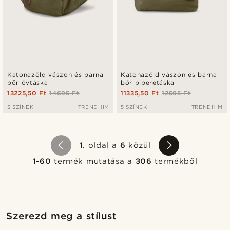
Katonazöld vászon és barna
Katonazöld vászon és barna
bőr övtáska
bőr piperetáska
13225,50 Ft
14695 Ft
11335,50 Ft
12595 Ft
5 SZÍNEK
TRENDHIM
5 SZÍNEK
TRENDHIM
1
. oldal a
6
közül
1-60
termék mutatása a
306
termékből
Vásárold meg a stílust
Vásárol
Szerezd meg a stílust