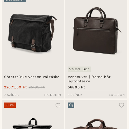
Legfrissebb
Legalacsonyabb ár
Legmagasabb ár
Valódi Bőr
Sötétszürke vászon válltáska
Vancouver | Barna bőr
laptoptáska
22675,50 Ft
25195 Ft
56895 Ft
7 SZÍNEK
TRENDHIM
3 SZÍNEK
LUCLEON
-10%
Új