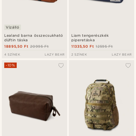
Vízálló
Lealand barna összecsukható
Liam tengerészkék
düftin táska
piperetáska
18895,50 Ft
20995 Ft
11335,50 Ft
12595 Ft
4 SZÍNEK
LAZY BEAR
2 SZÍNEK
LAZY BEAR
-10%