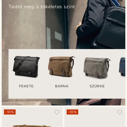
Találd meg a tökéletes színt
FEKETE
BARNA
SZÜRKE
-10%
-10%