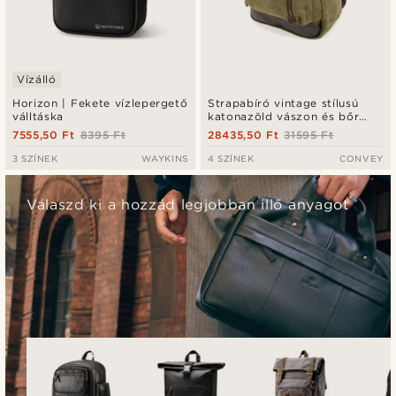
Vízálló
Horizon | Fekete vízlepergető
Strapabíró vintage stílusú
válltáska
katonazöld vászon és bőr
hátizsák
7555,50 Ft
8395 Ft
28435,50 Ft
31595 Ft
3 SZÍNEK
WAYKINS
4 SZÍNEK
CONVEY
Válaszd ki a hozzád legjobban illő anyagot