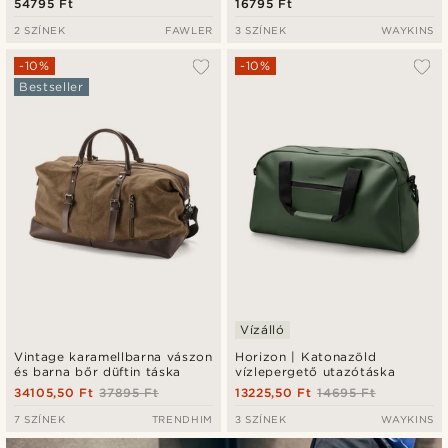
54795 Ft
16795 Ft
2 SZÍNEK
FAWLER
3 SZÍNEK
WAYKINS
-10%
-10%
Bestseller
Vízálló
Vintage karamellbarna vászon
Horizon | Katonazöld
és barna bőr düftin táska
vízlepergető utazótáska
34105,50 Ft
37895 Ft
13225,50 Ft
14695 Ft
7 SZÍNEK
TRENDHIM
3 SZÍNEK
WAYKINS