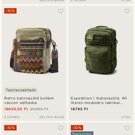
DELTON BAGS
2 SZÍNEK
OTSU
-10%
Testreszabható
Retro katonazöld bohém
Expedition | Katonazöld, 40
vászon válltáska
literes moduláris taktikai
hátizsák patch panellel
18895,50 Ft
20995 Ft
16795 Ft
3 SZÍNEK
DELTON BAGS
OTSU
-10%
-10%
Bestseller