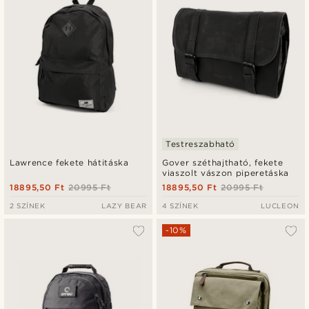
Testreszabható
Lawrence fekete hátitáska
Gover széthajtható, fekete
viaszolt vászon piperetáska
18895,50 Ft
20995 Ft
18895,50 Ft
20995 Ft
2 SZÍNEK
LAZY BEAR
4 SZÍNEK
LUCLEON
-10%