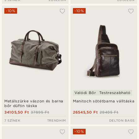
-10%
-10%
Valódi Bőr
Testreszabható
Metálszürke vászon és barna
Manitoch sötétbarna válltáska
bőr düftin táska
34105,50 Ft
37895 Ft
26545,50 Ft
29495 Ft
7 SZÍNEK
TRENDHIM
DELTON BAGS
-10%