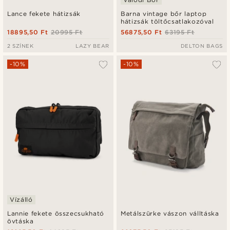
Lance fekete hátizsák
Barna vintage bőr laptop
hátizsák töltőcsatlakozóval
18895,50 Ft
20995 Ft
56875,50 Ft
63195 Ft
2 SZÍNEK
LAZY BEAR
DELTON BAGS
-10%
-10%
Vízálló
Lannie fekete összecsukható
Metálszürke vászon válltáska
övtáska