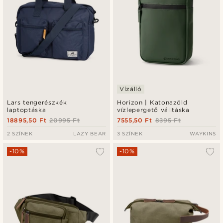
Vízálló
Lars tengerészkék
Horizon | Katonazöld
laptoptáska
vízlepergető válltáska
18895,50 Ft
20995 Ft
7555,50 Ft
8395 Ft
2 SZÍNEK
LAZY BEAR
3 SZÍNEK
WAYKINS
-10%
-10%