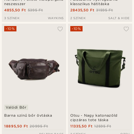
neszesszer
klasszikus hátitáska
4855,50 Ft
5395 Ft
28435,50 Ft
31595 Ft
3 SZÍNEK
WAYKINS
2 SZÍNEK
SALT & HIDE
-10%
-10%
Valódi Bőr
Barna színű bőr övtáska
Otsu - Nagy katonazöld
cipzáras tote táska
18895,50 Ft
20995 Ft
11335,50 Ft
12595 Ft