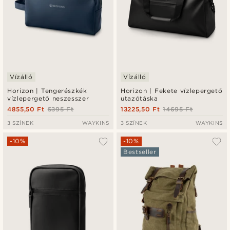
Vízálló
Vízálló
Horizon | Tengerészkék
Horizon | Fekete vízlepergető
vízlepergető neszesszer
utazótáska
4855,50 Ft
5395 Ft
13225,50 Ft
14695 Ft
3 SZÍNEK
WAYKINS
3 SZÍNEK
WAYKINS
-10%
-10%
Bestseller