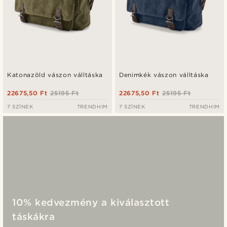
Katonazöld vászon válltáska
Denimkék vászon válltáska
22675,50 Ft
25195 Ft
22675,50 Ft
25195 Ft
7 SZÍNEK
TRENDHIM
7 SZÍNEK
TRENDHIM
10% kedvezmény a kiválasztott
táskákra