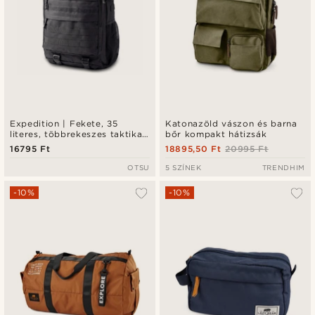
Expedition | Fekete, 35
Katonazöld vászon és barna
literes, többrekeszes taktikai
bőr kompakt hátizsák
hátizsák patch panellel
16795 Ft
18895,50 Ft
20995 Ft
OTSU
5 SZÍNEK
TRENDHIM
-10%
-10%