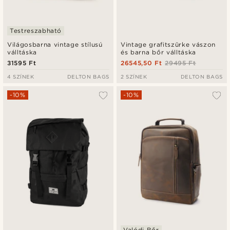
Testreszabható
Világosbarna vintage stílusú
Vintage grafitszürke vászon
válltáska
és barna bőr válltáska
31595 Ft
26545,50 Ft
29495 Ft
4 SZÍNEK
DELTON BAGS
2 SZÍNEK
DELTON BAGS
-10%
-10%
Valódi Bőr