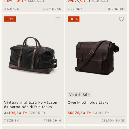
13225,50 Ft
14695 Ft
22675,50 Ft
25195 Ft
4 SZÍNEK
LAZY BEAR
7 SZÍNEK
TRENDHIM
-10%
-10%
Valódi Bőr
Vintage grafitszürke vászon
Overly bőr oldaltáska
és barna bőr düftin táska
34105,50 Ft
37895 Ft
56875,50 Ft
63195 Ft
7 SZÍNEK
TRENDHIM
DELTON BAGS