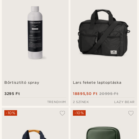
Bőrtisztító spray
Lars fekete laptoptáska
3295 Ft
18895,50 Ft
20995 Ft
TRENDHIM
2 SZÍNEK
LAZY BEAR
-10%
-10%