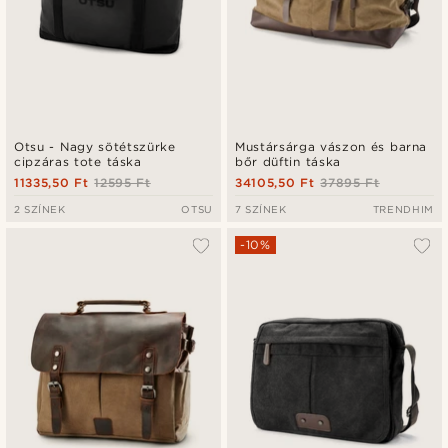
Otsu - Nagy sötétszürke
Mustársárga vászon és barna
cipzáras tote táska
bőr düftin táska
11335,50 Ft
12595 Ft
34105,50 Ft
37895 Ft
2 SZÍNEK
OTSU
7 SZÍNEK
TRENDHIM
-10%