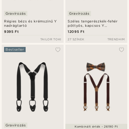
Gravírozás
Gravírozás
Régies bézs és krémszínű Y
Széles tengerészkék-fehér
nadrágtartó
pöttyös, kapcsos Y
nadrágtartó
9395 Ft
12095 Ft
TAILOR TOKI
27 SZÍNEK
TRENDHIM
Bestseller
Gravírozás
Kombinált érték - 26190 Ft