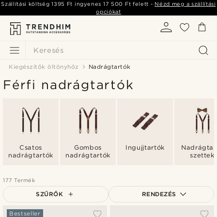
Szállítási költség
1395 Ft
ingyenes
17 500 Ft
felett -
Nézd meg a szállítási
opciókat
Keresés
Kiegészítők öltönyhöz
Nadrágtartók
Férfi nadrágtartók
Csatos
Gombos
Ingujjtartók
Nadrágtar
nadrágtartók
nadrágtartók
szettek
177 Termék
SZŰRŐK
RENDEZÉS
A legkeresettebb
Bestseller