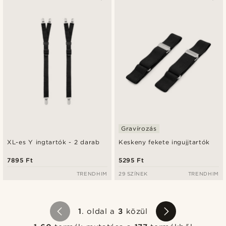
Gravírozás
XL-es Y ingtartók - 2 darab
Keskeny fekete ingujjtartók
7895 Ft
5295 Ft
TRENDHIM
29 SZÍNEK
TRENDHIM
1
. oldal a
3
közül