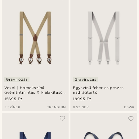
Gravírozás
Gravírozás
Vexel | Homokszínű
Egyszínű fehér csipeszes
gyémántmintás X kialakítású
nadrágtartó
nadrágtartó
15695 Ft
19995 Ft
5 SZÍNEK
TRENDHIM
8 SZÍNEK
BSWK