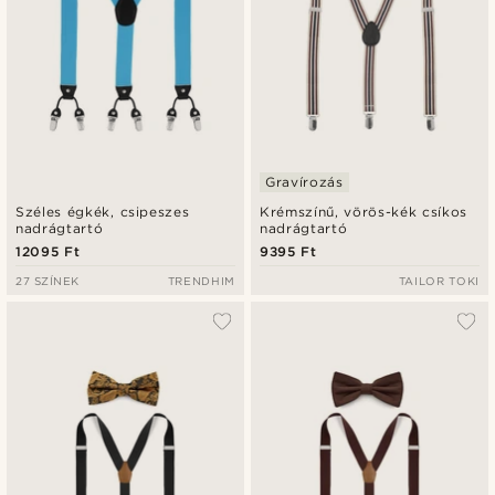
Gravírozás
Széles égkék, csipeszes
Krémszínű, vörös-kék csíkos
nadrágtartó
nadrágtartó
12095 Ft
9395 Ft
27 SZÍNEK
TRENDHIM
TAILOR TOKI