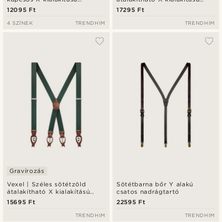
nadrágtartó
nadrágtartó - XL
12095 Ft
17295 Ft
4 SZÍNEK
TRENDHIM
TRENDHIM
Gravírozás
Vexel | Széles sötétzöld
Sötétbarna bőr Y alakú
átalakítható X kialakítású
csatos nadrágtartó
nadrágtartó
15695 Ft
22595 Ft
TRENDHIM
TRENDHIM