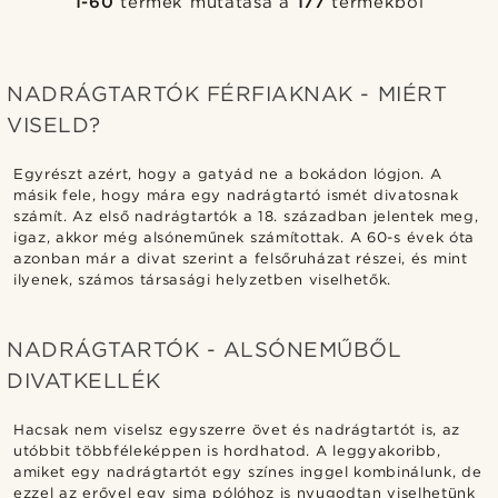
1-60
termék mutatása a
177
termékből
NADRÁGTARTÓK FÉRFIAKNAK - MIÉRT
VISELD?
Egyrészt azért, hogy a gatyád ne a bokádon lógjon. A
másik fele, hogy mára egy nadrágtartó ismét divatosnak
számít. Az első nadrágtartók a 18. században jelentek meg,
igaz, akkor még alsóneműnek számítottak. A 60-s évek óta
azonban már a divat szerint a felsőruházat részei, és mint
ilyenek, számos társasági helyzetben viselhetők.
NADRÁGTARTÓK - ALSÓNEMŰBŐL
DIVATKELLÉK
Hacsak nem viselsz egyszerre övet és nadrágtartót is, az
utóbbit többféleképpen is hordhatod. A leggyakoribb,
amiket egy nadrágtartót egy színes inggel kombinálunk, de
ezzel az erővel egy sima pólóhoz is nyugodtan viselhetünk