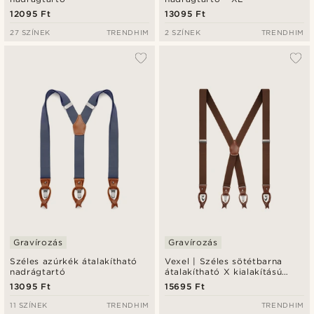
12095 Ft
13095 Ft
27 SZÍNEK
TRENDHIM
2 SZÍNEK
TRENDHIM
Gravírozás
Gravírozás
Széles azúrkék átalakítható
Vexel | Széles sötétbarna
nadrágtartó
átalakítható X kialakítású
nadrágtartó
13095 Ft
15695 Ft
11 SZÍNEK
TRENDHIM
TRENDHIM