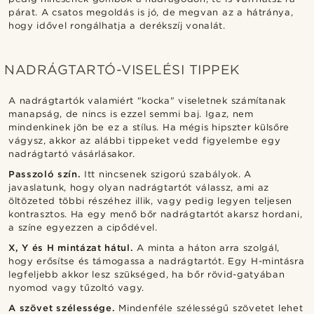
párat. A csatos megoldás is jó, de megvan az a hátránya,
hogy idővel rongálhatja a derékszíj vonalát.
NADRÁGTARTÓ-VISELÉSI TIPPEK
A nadrágtartók valamiért "kocka" viseletnek számítanak
manapság, de nincs is ezzel semmi baj. Igaz, nem
mindenkinek jön be ez a stílus. Ha mégis hipszter külsőre
vágysz, akkor az alábbi tippeket vedd figyelembe egy
nadrágtartó vásárlásakor.
Passzoló szín.
Itt nincsenek szigorú szabályok. A
javaslatunk, hogy olyan nadrágtartót válassz, ami az
öltözeted többi részéhez illik, vagy pedig legyen teljesen
kontrasztos. Ha egy menő bőr nadrágtartót akarsz hordani,
a színe egyezzen a cipődével.
X, Y és H mintázat hátul.
A minta a háton arra szolgál,
hogy erősítse és támogassa a nadrágtartót. Egy H-mintásra
legfeljebb akkor lesz szükséged, ha bőr rövid-gatyában
nyomod vagy tűzoltó vagy.
A szövet szélessége.
Mindenféle szélességű szövetet lehet