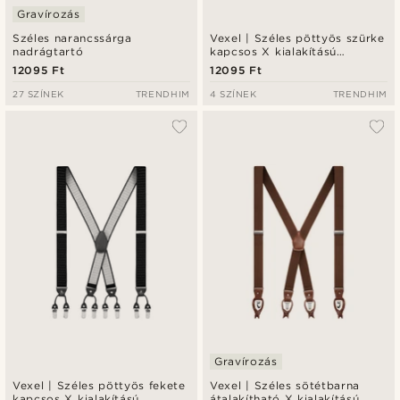
Gravírozás
Széles narancssárga
Vexel | Széles pöttyös szürke
nadrágtartó
kapcsos X kialakítású
nadrágtartó
12095 Ft
12095 Ft
27 SZÍNEK
TRENDHIM
4 SZÍNEK
TRENDHIM
Gravírozás
Vexel | Széles pöttyös fekete
Vexel | Széles sötétbarna
kapcsos X kialakítású
átalakítható X kialakítású