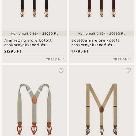
Kombinált érték - 25090 Ft
Kombinált érték - 20990 Ft
Aranyszínű előre kötött
Sötétbarna előre kötött
csokornyakkendő és
csokornyakkendő és
nadrágtartó szett
nadrágtartó szett
21295 Ft
17795 Ft
TRENDHIM
TRENDHIM