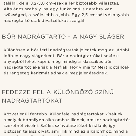
találni, de a 3,2-3,8 cm-esek a legbiztosabb választás.
Általános szabály, ha egy funkcionális darabra van
szükséged, a szélesebb a jobb. Egy 2,5 cm-nél vékonyabb
nadrágtartó csak divatcélokat szolgál.
BŐR NADRÁGTARTÓ - A NAGY SLÁGER
Különösen a bőr férfi nadrágtartók jelentek meg az utóbbi
időben nagy slágerként. Bár a nadrágtartókat sokféle
anyagból lehet kapni, még mindig a klasszikus bőr
nadrágtartót akarják a férfiak. Hogy miért? Mert időtállóak
és rengeteg karizmát adnak a megjelenésednek.
FEDEZZE FEL A KÜLÖNBÖZŐ SZÍNŰ
NADRÁGTARTÓKAT
Közvetlenül fentebb. Különféle nadrágtartókat kínálunk,
amelyek bármilyen alkalomhoz illenek, amikor nadrágtartót
szeretnél viselni. Széles színválasztékot kínálunk, így
biztosan találsz olyat, ami illik mind az alkalomhoz, mind a