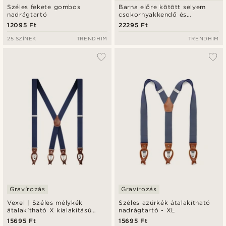
Széles fekete gombos
Barna előre kötött selyem
nadrágtartó
csokornyakkendő és
nadrágtartó szett
12095 Ft
22295 Ft
25 SZÍNEK
TRENDHIM
TRENDHIM
Gravírozás
Gravírozás
Vexel | Széles mélykék
Széles azúrkék átalakítható
átalakítható X kialakítású
nadrágtartó - XL
nadrágtartó
15695 Ft
15695 Ft