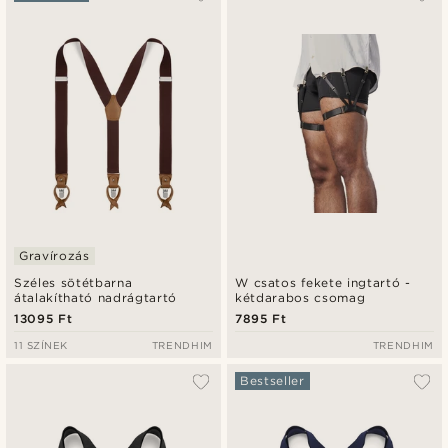
Legfrissebb
Legalacsonyabb ár
Legmagasabb ár
Gravírozás
Széles sötétbarna
W csatos fekete ingtartó -
átalakítható nadrágtartó
kétdarabos csomag
13095 Ft
7895 Ft
11 SZÍNEK
TRENDHIM
TRENDHIM
Bestseller