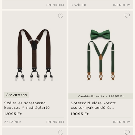
TRENDHIM
3 SZÍNEK
TRENDHIM
Gravírozás
Kombinált érték - 22490 Ft
Széles és sötétbarna,
Sötétzöld előre kötött
kapcsos Y nadrágtartó
csokornyakkendő és
nadrágtartó szett
12095 Ft
19095 Ft
27 SZÍNEK
TRENDHIM
TRENDHIM