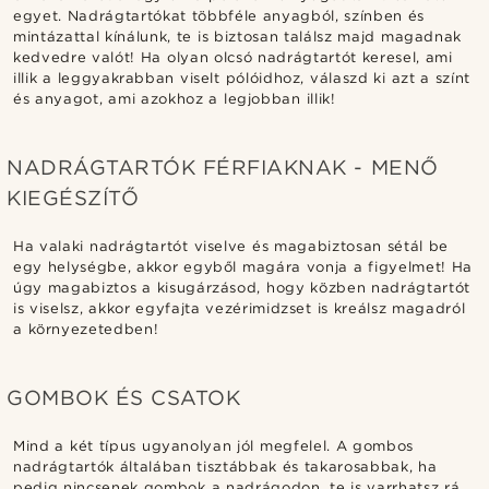
egyet. Nadrágtartókat többféle anyagból, színben és
mintázattal kínálunk, te is biztosan találsz majd magadnak
kedvedre valót! Ha olyan olcsó nadrágtartót keresel, ami
illik a leggyakrabban viselt pólóidhoz, válaszd ki azt a színt
és anyagot, ami azokhoz a legjobban illik!
NADRÁGTARTÓK FÉRFIAKNAK - MENŐ
KIEGÉSZÍTŐ
Ha valaki nadrágtartót viselve és magabiztosan sétál be
egy helységbe, akkor egyből magára vonja a figyelmet! Ha
úgy magabiztos a kisugárzásod, hogy közben nadrágtartót
is viselsz, akkor egyfajta vezérimidzset is kreálsz magadról
a környezetedben!
GOMBOK ÉS CSATOK
Mind a két típus ugyanolyan jól megfelel. A gombos
nadrágtartók általában tisztábbak és takarosabbak, ha
pedig nincsenek gombok a nadrágodon, te is varrhatsz rá