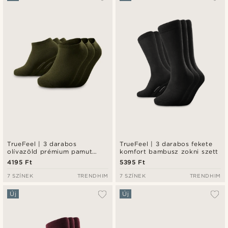
Legfrissebb
Legalacsonyabb ár
Legmagasabb ár
TrueFeel | 3 darabos
TrueFeel | 3 darabos fekete
olívazöld prémium pamut
komfort bambusz zokni szett
bokazokni szett
4195 Ft
5395 Ft
7 SZÍNEK
TRENDHIM
7 SZÍNEK
TRENDHIM
Új
Új