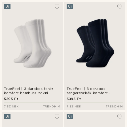
Új
Új
TrueFeel | 3 darabos fehér
TrueFeel | 3 darabos
komfort bambusz zokni
tengerészkék komfort
bambusz zokni szett
5395 Ft
5395 Ft
7 SZÍNEK
TRENDHIM
7 SZÍNEK
TRENDHIM
Új
Új