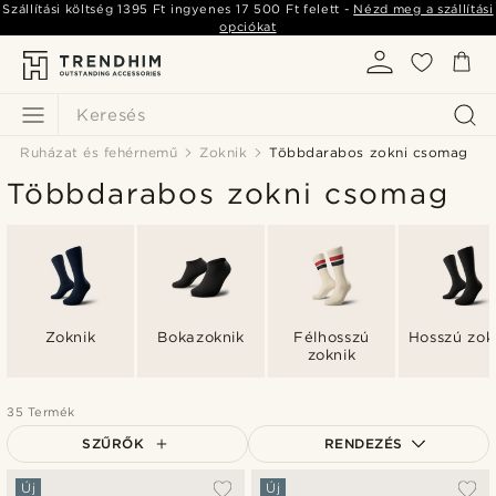
Szállítási költség
1395 Ft
ingyenes
17 500 Ft
felett -
Nézd meg a szállítási
opciókat
Keresés
Ruházat és fehérnemű
Zoknik
Többdarabos zokni csomag
Többdarabos zokni csomag
Zoknik
Bokazoknik
Félhosszú
Hosszú zok
zoknik
35 Termék
SZŰRŐK
RENDEZÉS
A legkeresettebb
Új
Új