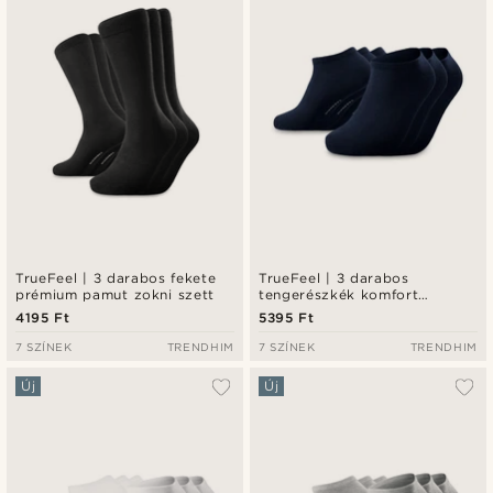
TrueFeel | 3 darabos fekete
TrueFeel | 3 darabos
prémium pamut zokni szett
tengerészkék komfort
bambusz bokazokni szett
4195 Ft
5395 Ft
7 SZÍNEK
TRENDHIM
7 SZÍNEK
TRENDHIM
Új
Új