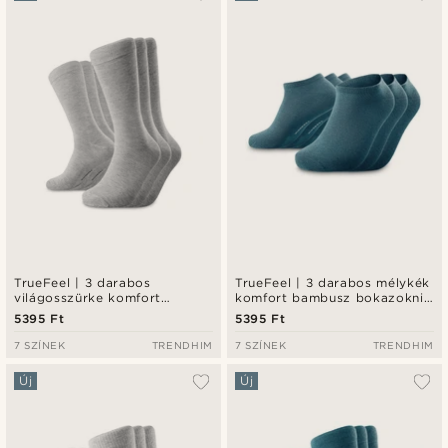
TrueFeel | 3 darabos
TrueFeel | 3 darabos mélykék
világosszürke komfort
komfort bambusz bokazokni
bambusz zokni szett
szett
5395 Ft
5395 Ft
7 SZÍNEK
TRENDHIM
7 SZÍNEK
TRENDHIM
Új
Új