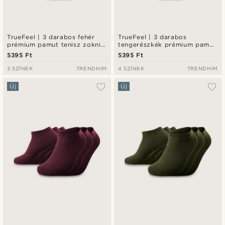
TrueFeel | 3 darabos fehér
TrueFeel | 3 darabos
prémium pamut tenisz zokni
tengerészkék prémium pamut
fekete csíkos részlettel
tenisz zokni szett
5395 Ft
5395 Ft
3 SZÍNEK
TRENDHIM
4 SZÍNEK
TRENDHIM
Új
Új