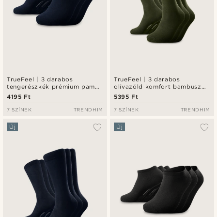
TrueFeel | 3 darabos
TrueFeel | 3 darabos
tengerészkék prémium pamut
olívazöld komfort bambusz
bokazokni szett
zokni szett
4195 Ft
5395 Ft
7 SZÍNEK
TRENDHIM
7 SZÍNEK
TRENDHIM
Új
Új