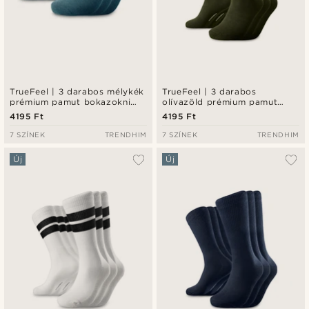
TrueFeel | 3 darabos mélykék
TrueFeel | 3 darabos
prémium pamut bokazokni
olívazöld prémium pamut
szett
zokni szett
4195 Ft
4195 Ft
7 SZÍNEK
TRENDHIM
7 SZÍNEK
TRENDHIM
Új
Új