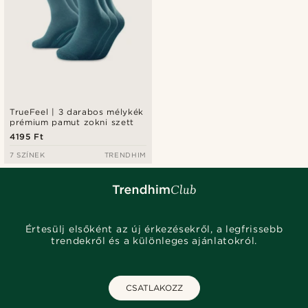
TrueFeel | 3 darabos mélykék
prémium pamut zokni szett
4195 Ft
7 SZÍNEK
TRENDHIM
Értesülj elsőként az új érkezésekről, a legfrissebb
trendekről és a különleges ajánlatokról.
CSATLAKOZZ