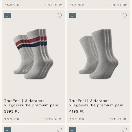
7 SZÍNEK
TRENDHIM
7 SZÍNEK
TRENDHIM
Új
Új
TrueFeel | 3 darabos
TrueFeel | 3 darabos
világosszürke prémium pamut
világosszürke prémium pamut
tenisz zokni piros és kék
zokni szett
5395 Ft
4195 Ft
csíkos részlettel
3 SZÍNEK
TRENDHIM
7 SZÍNEK
TRENDHIM
Új
Új