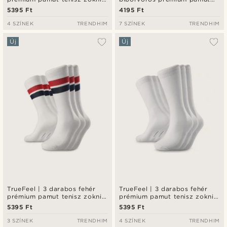
szett
zokni szett
5395 Ft
4195 Ft
4 SZÍNEK
TRENDHIM
7 SZÍNEK
TRENDHIM
Új
Új
TrueFeel | 3 darabos fehér
TrueFeel | 3 darabos fehér
prémium pamut tenisz zokni
prémium pamut tenisz zokni
piros és kék csíkos részlettel
szett
5395 Ft
5395 Ft
3 SZÍNEK
TRENDHIM
4 SZÍNEK
TRENDHIM