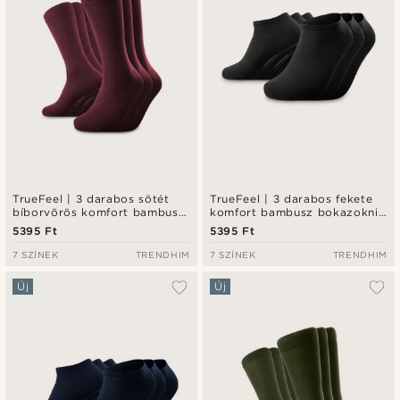
TrueFeel | 3 darabos sötét
TrueFeel | 3 darabos fekete
bíborvörös komfort bambusz
komfort bambusz bokazokni
zokni szett
szett
5395 Ft
5395 Ft
7 SZÍNEK
TRENDHIM
7 SZÍNEK
TRENDHIM
Új
Új