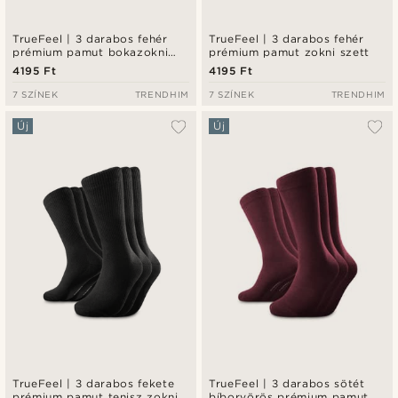
TrueFeel | 3 darabos fehér
TrueFeel | 3 darabos fehér
prémium pamut bokazokni
prémium pamut zokni szett
szett
4195 Ft
4195 Ft
7 SZÍNEK
TRENDHIM
7 SZÍNEK
TRENDHIM
Új
Új
TrueFeel | 3 darabos fekete
TrueFeel | 3 darabos sötét
prémium pamut tenisz zokni
bíborvörös prémium pamut