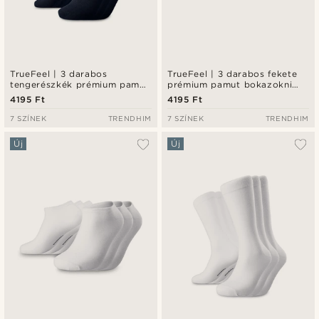
TrueFeel | 3 darabos
TrueFeel | 3 darabos fekete
tengerészkék prémium pamut
prémium pamut bokazokni
zokni szett
szett
4195 Ft
4195 Ft
7 SZÍNEK
TRENDHIM
7 SZÍNEK
TRENDHIM
Új
Új