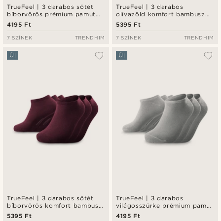
TrueFeel | 3 darabos sötét
TrueFeel | 3 darabos
bíborvörös prémium pamut
olívazöld komfort bambusz
bokazokni szett
bokazokni szett
4195 Ft
5395 Ft
7 SZÍNEK
TRENDHIM
7 SZÍNEK
TRENDHIM
Új
Új
TrueFeel | 3 darabos sötét
TrueFeel | 3 darabos
bíborvörös komfort bambusz
világosszürke prémium pamut
bokazokni szett
bokazokni szett
5395 Ft
4195 Ft