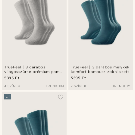
TrueFeel | 3 darabos
TrueFeel | 3 darabos mélykék
világosszürke prémium pamut
komfort bambusz zokni szett
tenisz zokni szett
5395 Ft
5395 Ft
4 SZÍNEK
TRENDHIM
7 SZÍNEK
TRENDHIM
Új