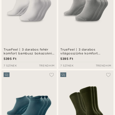
TrueFeel | 3 darabos fehér
TrueFeel | 3 darabos
komfort bambusz bokazokni
világosszürke komfort
szett
bambusz bokazokni szett
5395 Ft
5395 Ft
7 SZÍNEK
TRENDHIM
7 SZÍNEK
TRENDHIM
Új
Új