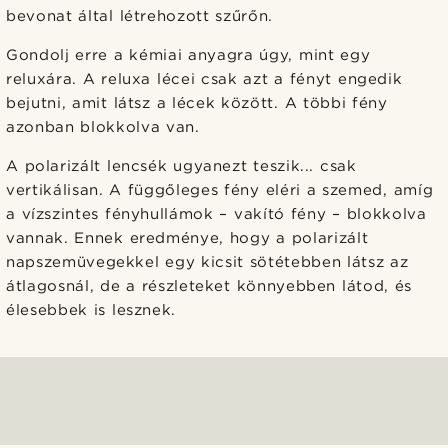
bevonat által létrehozott szűrőn.
Gondolj erre a kémiai anyagra úgy, mint egy
reluxára. A reluxa lécei csak azt a fényt engedik
bejutni, amit látsz a lécek között. A többi fény
azonban blokkolva van.
A polarizált lencsék ugyanezt teszik... csak
vertikálisan. A függőleges fény eléri a szemed, amíg
a vízszintes fényhullámok – vakító fény – blokkolva
vannak. Ennek eredménye, hogy a polarizált
napszemüvegekkel egy kicsit sötétebben látsz az
átlagosnál, de a részleteket könnyebben látod, és
élesebbek is lesznek.