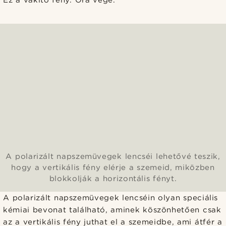
Ez a vakító fény. Óra vége.
A polarizált napszemüvegek lencséi lehetővé teszik,
hogy a vertikális fény elérje a szemeid, miközben
blokkolják a horizontális fényt.
A polarizált napszemüvegek lencséin olyan speciális
kémiai bevonat található, aminek köszönhetően csak
az a vertikális fény juthat el a szemeidbe, ami átfér a