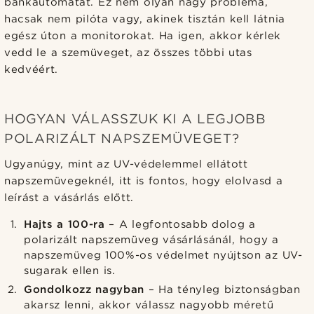
bankautomatát. Ez nem olyan nagy probléma,
hacsak nem pilóta vagy, akinek tisztán kell látnia
egész úton a monitorokat. Ha igen, akkor kérlek
vedd le a szemüveget, az összes többi utas
kedvéért.
HOGYAN VÁLASSZUK KI A LEGJOBB
POLARIZÁLT NAPSZEMÜVEGET?
Ugyanúgy, mint az UV-védelemmel ellátott
napszemüvegeknél, itt is fontos, hogy elolvasd a
leírást a vásárlás előtt.
Hajts a 100-ra
– A legfontosabb dolog a
polarizált napszemüveg vásárlásánál, hogy a
napszemüveg 100%-os védelmet nyújtson az UV-
sugarak ellen is.
Gondolkozz nagyban
– Ha tényleg biztonságban
akarsz lenni, akkor válassz nagyobb méretű