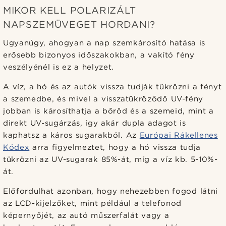
MIKOR KELL POLARIZÁLT
NAPSZEMÜVEGET HORDANI?
Ugyanúgy, ahogyan a nap szemkárosító hatása is
erősebb bizonyos időszakokban, a vakító fény
veszélyénél is ez a helyzet.
A víz, a hó és az autók vissza tudják tükrözni a fényt
a szemedbe, és mivel a visszatükröződő UV-fény
jobban is károsíthatja a bőröd és a szemeid, mint a
direkt UV-sugárzás, így akár dupla adagot is
kaphatsz a káros sugarakból. Az
Európai Rákellenes
Kódex
arra figyelmeztet, hogy a hó vissza tudja
tükrözni az UV-sugarak 85%-át, míg a víz kb. 5-10%-
át.
Előfordulhat azonban, hogy nehezebben fogod látni
az LCD-kijelzőket, mint például a telefonod
képernyőjét, az autó műszerfalát vagy a