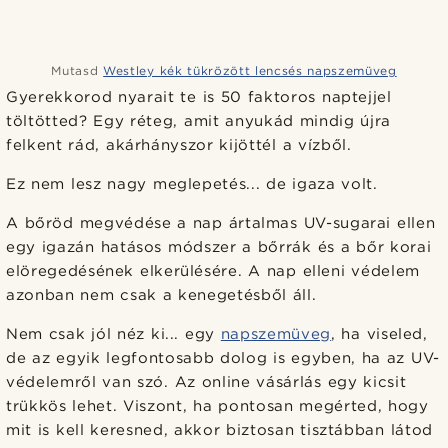
Mutasd
Westley kék tükrözött lencsés napszemüveg
Gyerekkorod nyarait te is 50 faktoros naptejjel
töltötted? Egy réteg, amit anyukád mindig újra
felkent rád, akárhányszor kijöttél a vízből.
Ez nem lesz nagy meglepetés... de igaza volt.
A bőröd megvédése a nap ártalmas UV-sugarai ellen
egy igazán hatásos módszer a bőrrák és a bőr korai
elöregedésének elkerülésére. A nap elleni védelem
azonban nem csak a kenegetésből áll.
Nem csak jól néz ki... egy
napszemüveg
, ha viseled,
de az egyik legfontosabb dolog is egyben, ha az UV-
védelemről van szó. Az online vásárlás egy kicsit
trükkös lehet. Viszont, ha pontosan megérted, hogy
mit is kell keresned, akkor biztosan tisztábban látod