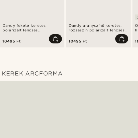
Dandy fekete keretes,
Dandy aranyszínű keretes,
O
polarizált lencsés
rózsaszín polarizált lencsés
h
napszemüveg
napszemüveg
n
10495 Ft
10495 Ft
1
KEREK ARCFORMA