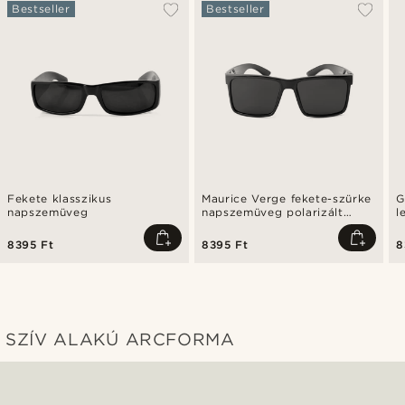
Bestseller
Bestseller
Fekete klasszikus
Maurice Verge fekete-szürke
G
napszemüveg
napszemüveg polarizált
l
lencsékkel
n
8395 Ft
8395 Ft
8
SZÍV ALAKÚ ARCFORMA