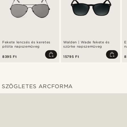
Fekete lencsés és keretes
Walden | Wade fekete és
E
pilóta napszemüveg
szürke napszemüveg
n
l
8395 Ft
15795 Ft
8
SZÖGLETES ARCFORMA