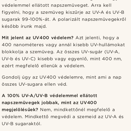
védelemmel ellátott napszemüveget. Arra kell
figyelni, hogy a szemüveg kiszűrje az UV-A és UV-B
sugarak 99-100%-át. A polarizált napszemüvegekről
később írunk majd.
Mit jelent az UV400 védelem?
Azt jelenti, hogy a
400 nanométeres vagy annál kisebb UV-hullámokat
blokkolja a szemüveg. Az összes UV-sugár (UV-A,
UV-b és UV-C) kisebb vagy egyenlő, mint 400 nm,
ezért megfelelő ellenük a védelem.
Gondolj úgy az UV400 védelemre, mint ami a nap
összes UV-sugara ellen véd.
A 100% UV-A/UV-B védelemmel ellátott
napszemüvegek jobbak, mint az UV400
megjelölésűek?
Nem, mindkettőnél megfelelő a
védelem. Mindkettő megvédi a szemeid az UV-A és
UV-B sugaraktól.