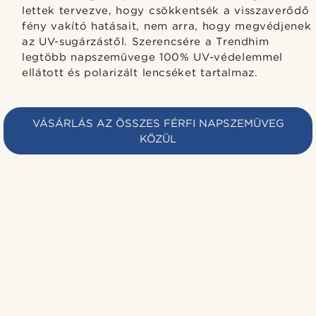
lettek tervezve, hogy csökkentsék a visszaverődő
fény vakító hatásait, nem arra, hogy megvédjenek
az UV-sugárzástől. Szerencsére a Trendhim
legtöbb napszemüvege 100% UV-védelemmel
ellátott és polarizált lencséket tartalmaz.
VÁSÁRLÁS AZ ÖSSZES FÉRFI NAPSZEMÜVEG
KÖZÜL