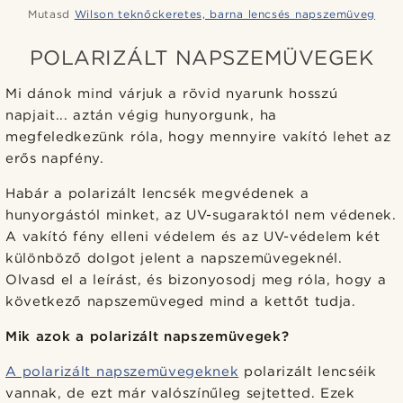
Mutasd
Wilson teknőckeretes, barna lencsés napszemüveg
POLARIZÁLT NAPSZEMÜVEGEK
Mi dánok mind várjuk a rövid nyarunk hosszú
napjait... aztán végig hunyorgunk, ha
megfeledkezünk róla, hogy mennyire vakító lehet az
erős napfény.
Habár a polarizált lencsék megvédenek a
hunyorgástól minket, az UV-sugaraktól nem védenek.
A vakító fény elleni védelem és az UV-védelem két
különböző dolgot jelent a napszemüvegeknél.
Olvasd el a leírást, és bizonyosodj meg róla, hogy a
következő napszemüveged mind a kettőt tudja.
Mik azok a polarizált napszemüvegek?
A polarizált napszemüvegeknek
polarizált lencséik
vannak, de ezt már valószínűleg sejtetted. Ezek