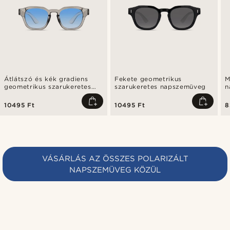
Átlátszó és kék gradiens
Fekete geometrikus
M
geometrikus szarukeretes
szarukeretes napszemüveg
n
napszemüveg
l
10495 Ft
10495 Ft
8
VÁSÁRLÁS AZ ÖSSZES POLARIZÁLT
NAPSZEMÜVEG KÖZÜL