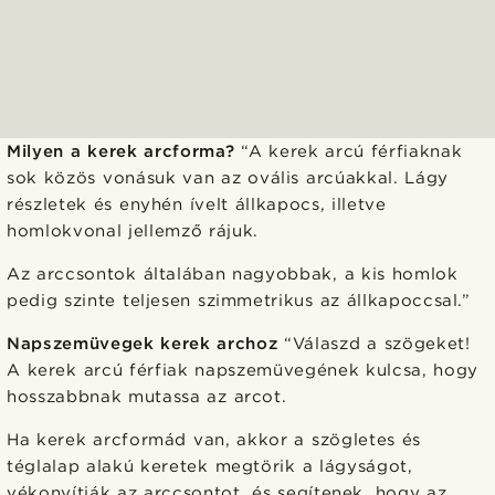
Milyen a kerek arcforma?
“A kerek arcú férfiaknak
sok közös vonásuk van az ovális arcúakkal. Lágy
részletek és enyhén ívelt állkapocs, illetve
homlokvonal jellemző rájuk.
Az arccsontok általában nagyobbak, a kis homlok
pedig szinte teljesen szimmetrikus az állkapoccsal.”
Napszemüvegek kerek archoz
“Válaszd a szögeket!
A kerek arcú férfiak napszemüvegének kulcsa, hogy
hosszabbnak mutassa az arcot.
Ha kerek arcformád van, akkor a szögletes és
téglalap alakú keretek megtörik a lágyságot,
vékonyítják az arccsontot, és segítenek, hogy az