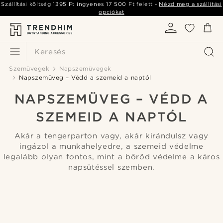
Szállítási költség
1395 Ft
ingyenes
17 500 Ft
felett -
Nézd meg a szállítási
opciókat
Keresés
Szemüvegek
Napszemüvegek
Napszemüveg – Védd a szemeid a naptól
NAPSZEMÜVEG – VÉDD A
SZEMEID A NAPTÓL
Akár a tengerparton vagy, akár kirándulsz vagy
ingázol a munkahelyedre, a szemeid védelme
legalább olyan fontos, mint a bőröd védelme a káros
napsütéssel szemben.