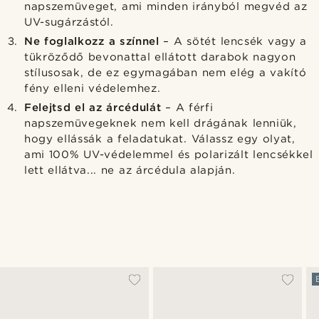
napszemüveget, ami minden irányból megvéd az
UV-sugárzástól.
Ne foglalkozz a színnel
– A sötét lencsék vagy a
tükröződő bevonattal ellátott darabok nagyon
stílusosak, de ez egymagában nem elég a vakító
fény elleni védelemhez.
Felejtsd el az árcédulát
– A férfi
napszemüvegeknek nem kell drágának lenniük,
hogy ellássák a feladatukat. Válassz egy olyat,
ami 100% UV-védelemmel és polarizált lencsékkel
lett ellátva... ne az árcédula alapján.