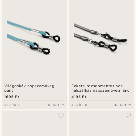
Legfrissebb
Legalacsonyabb ár
Legmagasabb ár
Világoskék napszemüveg
Fekete rozsdamentes acél
pánt
halszálkás napszemüveg lánc
1695 Ft
4195 Ft
5 SZÍNEK
TRENDHIM
4 SZÍNEK
TRENDHIM