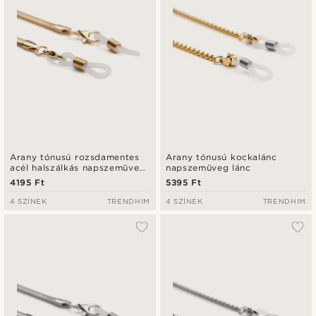
Arany tónusú rozsdamentes
Arany tónusú kockalánc
acél halszálkás napszemüveg
napszemüveg lánc
lánc
4195 Ft
5395 Ft
4 SZÍNEK
TRENDHIM
4 SZÍNEK
TRENDHIM