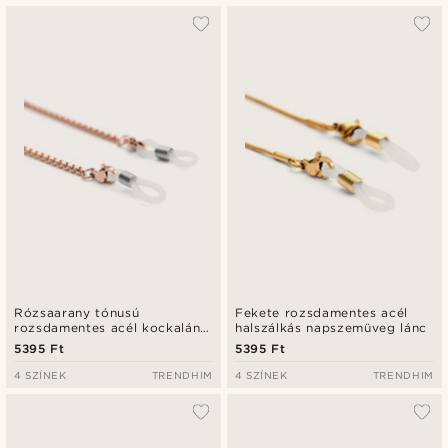
Rózsaarany tónusú
Fekete rozsdamentes acél
rozsdamentes acél kockalánc
halszálkás napszemüveg lánc
napszemüveg lánc
5395 Ft
5395 Ft
4 SZÍNEK
TRENDHIM
4 SZÍNEK
TRENDHIM