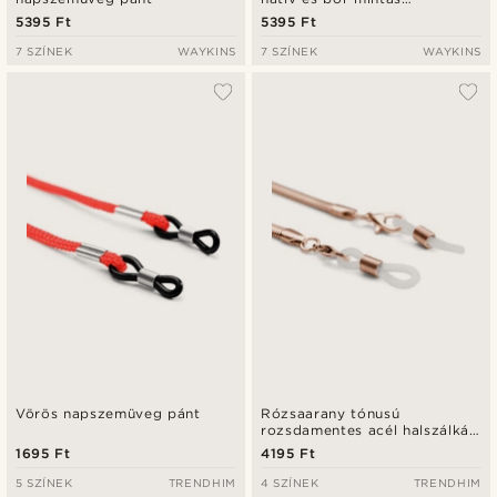
napszemüveg pánt
5395 Ft
5395 Ft
7 SZÍNEK
WAYKINS
7 SZÍNEK
WAYKINS
Vörös napszemüveg pánt
Rózsaarany tónusú
rozsdamentes acél halszálkás
napszemüveg lánc
1695 Ft
4195 Ft
5 SZÍNEK
TRENDHIM
4 SZÍNEK
TRENDHIM