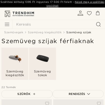
Szállítási költség
1395 Ft
ingyenes
17 500 Ft
felett -
Nézd meg a szállítási
opciókat
Keresés
Szemüvegek
Szemüveg kiegészítők
Szemüveg szíjak
Szemüveg szíjak férfiaknak
Szemüveg
Szemüveg
kiegészítők
tokok
22 Termék
SZŰRŐK
RENDEZÉS
A legkeresettebb