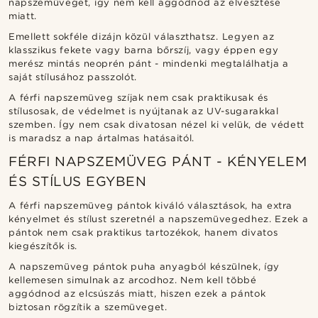
napszemüveget, így nem kell aggódnod az elvesztése
miatt.
Emellett sokféle dizájn közül választhatsz. Legyen az
klasszikus fekete vagy barna bőrszíj, vagy éppen egy
merész mintás neoprén pánt - mindenki megtalálhatja a
saját stílusához passzolót.
A férfi napszemüveg szíjak nem csak praktikusak és
stílusosak, de védelmet is nyújtanak az UV-sugarakkal
szemben. Így nem csak divatosan nézel ki velük, de védett
is maradsz a nap ártalmas hatásaitól.
FÉRFI NAPSZEMÜVEG PÁNT - KÉNYELEM
ÉS STÍLUS EGYBEN
A férfi napszemüveg pántok kiváló választások, ha extra
kényelmet és stílust szeretnél a napszemüvegedhez. Ezek a
pántok nem csak praktikus tartozékok, hanem divatos
kiegészítők is.
A napszemüveg pántok puha anyagból készülnek, így
kellemesen simulnak az arcodhoz. Nem kell többé
aggódnod az elcsúszás miatt, hiszen ezek a pántok
biztosan rögzítik a szemüveget.