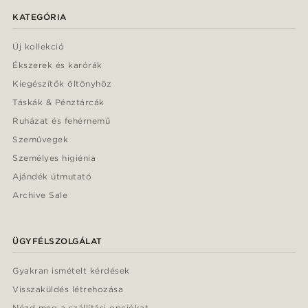
KATEGÓRIA
Új kollekció
Ékszerek és karórák
Kiegészítők öltönyhöz
Táskák & Pénztárcák
Ruházat és fehérnemű
Szemüvegek
Személyes higiénia
Ajándék útmutató
Archive Sale
ÜGYFÉLSZOLGÁLAT
Gyakran ismételt kérdések
Visszaküldés létrehozása
Nézd meg a szállítási opciókat