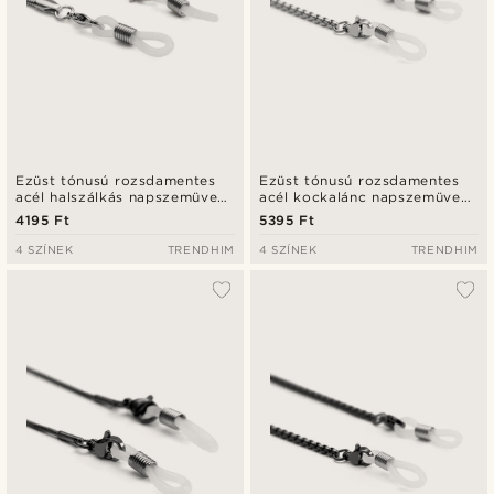
Ezüst tónusú rozsdamentes
Ezüst tónusú rozsdamentes
acél halszálkás napszemüveg
acél kockalánc napszemüveg
lánc
lánc
4195 Ft
5395 Ft
4 SZÍNEK
TRENDHIM
4 SZÍNEK
TRENDHIM