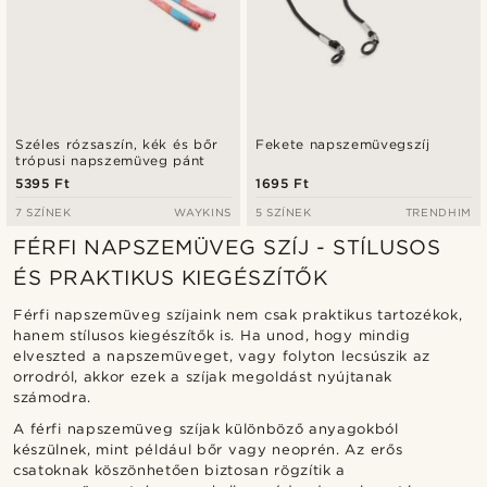
Széles rózsaszín, kék és bőr
Fekete napszemüvegszíj
trópusi napszemüveg pánt
5395 Ft
1695 Ft
7 SZÍNEK
WAYKINS
5 SZÍNEK
TRENDHIM
FÉRFI NAPSZEMÜVEG SZÍJ - STÍLUSOS
ÉS PRAKTIKUS KIEGÉSZÍTŐK
Férfi napszemüveg szíjaink nem csak praktikus tartozékok,
hanem stílusos kiegészítők is. Ha unod, hogy mindig
elveszted a napszemüveget, vagy folyton lecsúszik az
orrodról, akkor ezek a szíjak megoldást nyújtanak
számodra.
A férfi napszemüveg szíjak különböző anyagokból
készülnek, mint például bőr vagy neoprén. Az erős
csatoknak köszönhetően biztosan rögzítik a