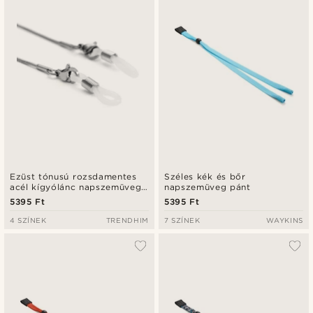
Ezüst tónusú rozsdamentes
Széles kék és bőr
acél kígyólánc napszemüveg
napszemüveg pánt
lánc
5395 Ft
5395 Ft
4 SZÍNEK
TRENDHIM
7 SZÍNEK
WAYKINS