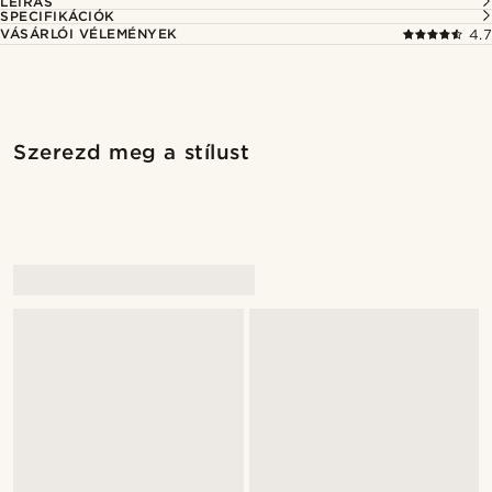
LEÍRÁS
SPECIFIKÁCIÓK
VÁSÁRLÓI VÉLEMÉNYEK
4.7
Vásárold meg a stílust
Vásárold 
Szerezd meg a stílust
@juliusgod
@juliusgod