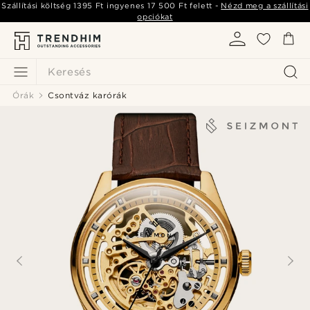
Szállítási költség
1395 Ft
ingyenes
17 500 Ft
felett -
Nézd meg a szállítási
opciókat
Keresés
Órák
Csontváz karórák