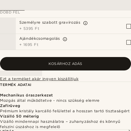
DOBD FEL
Személyre szabott gravírozás
+
5395 Ft
Ajándékcsomagolás
+
1695 Ft
KOSÁRHOZ ADÁS
Ezt a terméket akár ingyen kiszállítjuk
TERMÉK ADATAI
Mechanikus óraszerkezet
Mozgás által működtetve - nincs szükség elemre
Zafírüveg
Prémium kristály karcálló felülettel a hosszan tartó tisztaságért
Vízálló 50 méterig
Vízálló mindennapi használatra – zuhanyzáshoz és könnyű
felszíni úszáshoz is megfelelő