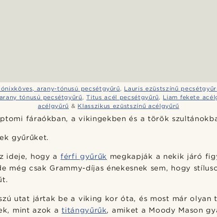
 ónixköves, arany-tónusú pecsétgyűrű
,
Lauris ezüstszínű pecsétgyűr
 arany tónusú pecsétgyűrű
,
Titus acél pecsétgyűrű
,
Liam fekete acél
acélgyűrű
&
Klasszikus ezüstszínű acélgyűrű
iptomi fáraókban, a vikingekben és a török szultánokb
tek gyűrűket.
az ideje, hogy a
férfi gyűrűk
megkapják a nekik járó fig
 de még csak Grammy-díjas énekesnek sem, hogy stíluso
t.
szú utat jártak be a viking kor óta, és most már olyan 
nek, mint azok a
titángyűrűk
, amiket a Moody Mason gyá