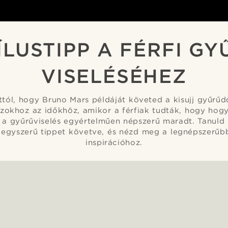
ÍLUSTIPP A FÉRFI G
VISELÉSÉHEZ
ttól, hogy Bruno Mars példáját követed a kisujj gyűrűd
azokhoz az időkhöz, amikor a férfiak tudták, hogy hogy
, a gyűrűviselés egyértelműen népszerű maradt. Tanuld 
4 egyszerű tippet követve, és nézd meg a legnépszerűb
inspirációhoz.