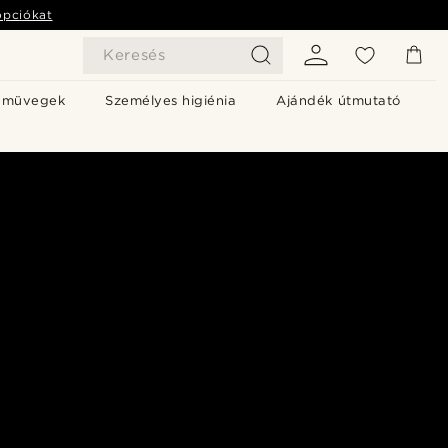
opciókat
Keresés
emüvegek
Személyes higiénia
Ajándék útmutató