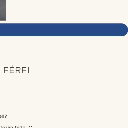
 FÉRFI
ll?
tosan tedd. **