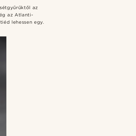
sétgyűrűktől az
ég az Atlanti-
tiéd lehessen egy.
2/6