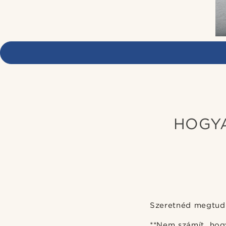
HOGYA
Szeretnéd megtudni
**Nem számít, hogy