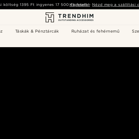
si költség
1395 Ft
ingyenes
17 500 Ft
Kapcsolat
felett
-
Nézd meg a szállítási 
öz
Táskák & Pénztárcák
Ruházat és fehérnemű
Sz