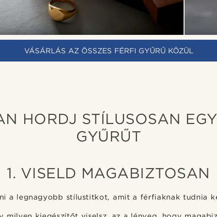
VÁSÁRLÁS AZ ÖSSZES FÉRFI GYŰRŰ KÖZÜL
N HORDJ STÍLUSOSAN EGY
GYŰRŰT
1. VISELD MAGABIZTOSAN
 a legnagyobb stílustitkot, amit a férfiaknak tudnia ke
 milyen kiegészítőt viselsz, az a lényeg, hogy magabiz