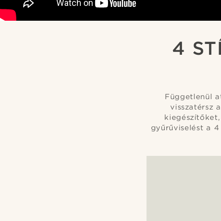
4 ST
Függetlenül a
visszatérsz 
kiegészítőket
gyűrűviselést a 