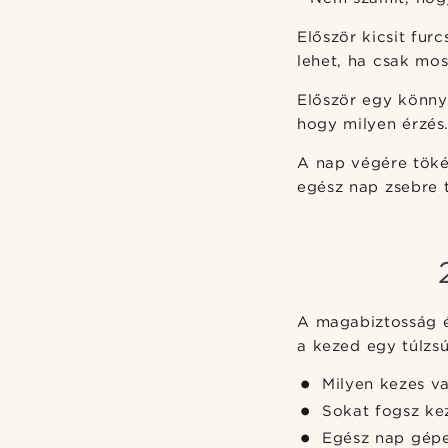
Először kicsit fur
lehet, ha csak mos
Először egy könnyű
hogy milyen érzés
A nap végére töké
egész nap zsebre 
A magabiztosság é
a kezed egy túlzsú
Milyen kezes v
Sokat fogsz ke
Egész nap gépe