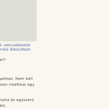
ű
,
Lanty ezüstszínű
gyűrű
,
Black Mason
an?
yelmet. Nem kell
san viselhess egy
tiszta és egyszerű
rt.