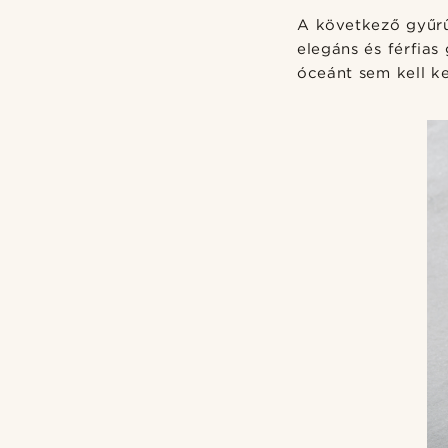
A következő gyűrű
elegáns és férfia
óceánt sem kell ke