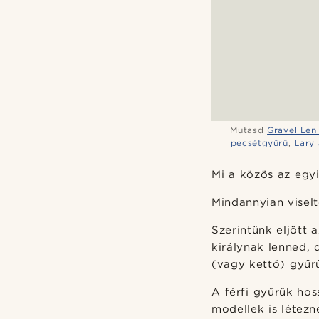
Mutasd
Gravel Len
pecsétgyűrű
,
Lary
Mi a közös az egy
Mindannyian visel
Szerintünk eljött 
királynak lenned,
(vagy kettő) gyűrű
A férfi gyűrűk hos
modellek is létez