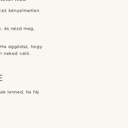
icsit kényelmetlen
), és nézd meg,
. Ha aggódsz, hogy
m neked való.
E
k lenned, ha fáj