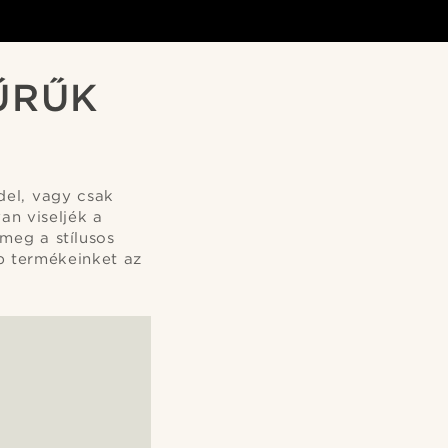
YŰRŰK
del, vagy csak
an viseljék a
meg a stílusos
b termékeinket az