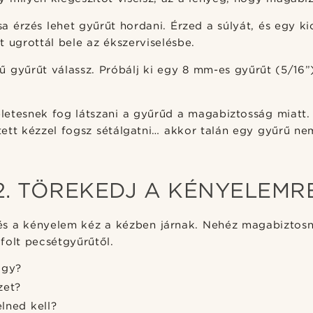
csa érzés lehet gyűrűt hordani. Érzed a súlyát, és egy k
t ugrottál bele az ékszerviselésbe.
 gyűrűt válassz. Próbálj ki egy 8 mm-es gyűrűt (5/16”
.
letesnek fog látszani a gyűrűd a magabiztosság miatt
tett kézzel fogsz sétálgatni… akkor talán egy gyűrű ne
2. TÖREKEDJ A KÉNYELEMR
s a kényelem kéz a kézben járnak. Nehéz magabiztosna
folt pecsétgyűrűtől.
agy?
zet?
lned kell?