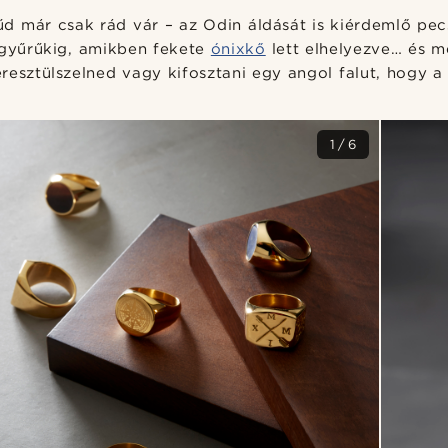
d már csak rád vár – az Odin áldását is kiérdemlő pec
s gyűrűkig, amikben fekete
ónixkő
lett elhelyezve… és m
resztülszelned vagy kifosztani egy angol falut, hogy a 
1/6