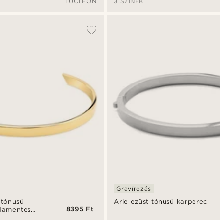
LUCLEON
3 SZÍNEK
Gravírozás
 tónusú
Arie ezüst tónusú karperec
8395 Ft
sdamentes
- 5 mm