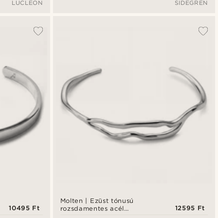
LUCLEON
SIDEGREN
Molten | Ezüst tónusú
10495 Ft
12595 Ft
rozsdamentes acél
hullámos merev karkötő 12