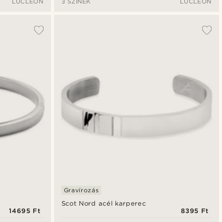
LUCLEON
3 SZÍNEK
LUCLEON
Gravírozás
Scot Nord acél karperec
14695 Ft
8395 Ft