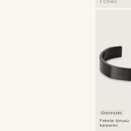
3 SZÍNEK
Gravírozás
Fekete tónusú c
karperec