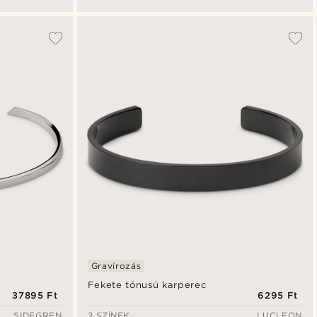
Gravírozás
Fekete tónusú karperec
37895 Ft
6295 Ft
SIDEGREN
3 SZÍNEK
LUCLEON