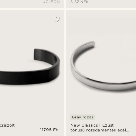
LUCLEON
3 SZÍNEK
Gravírozás
siszolt
New Classics | Ezüst
11795 Ft
tónusú rozsdamentes acél
merev karkötő lekerekített