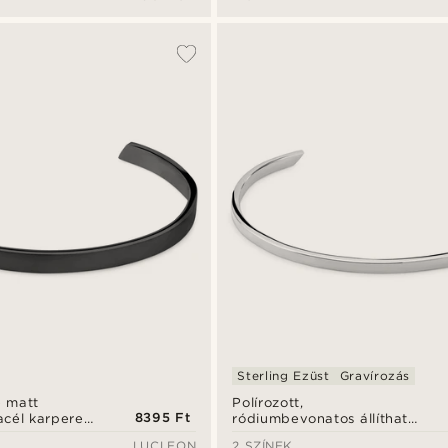
mm
Sterling Ezüst
Gravírozás
e matt
Polírozott,
8395 Ft
cél karperec
ródiumbevonatos állítható
925 sterling ezüst nyitott
LUCLEON
2 SZÍNEK