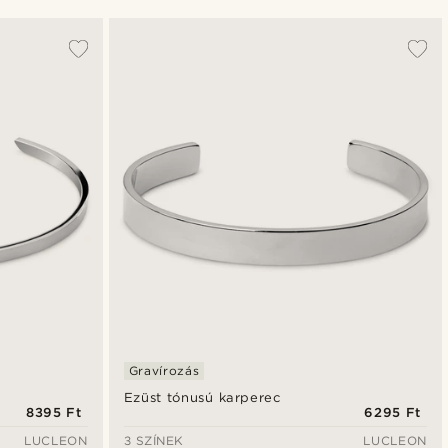
A legkeresettebb
Legfrissebb
Legalacsonyabb ár
Legmagasabb ár
Gravírozás
Ezüst tónusú karperec
8395 Ft
6295 Ft
LUCLEON
3 SZÍNEK
LUCLEON