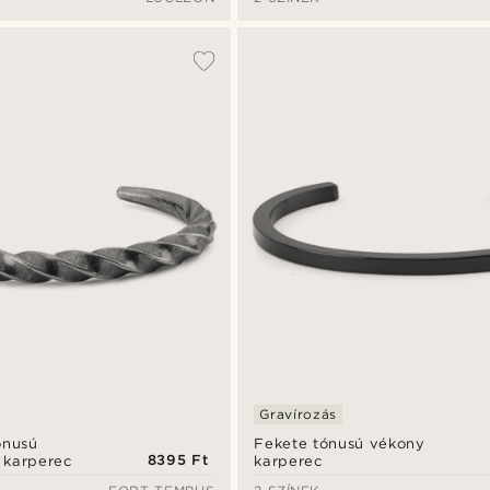
karkötő – 3 mm
Gravírozás
ónusú
Fekete tónusú vékony
8395 Ft
 karperec
karperec