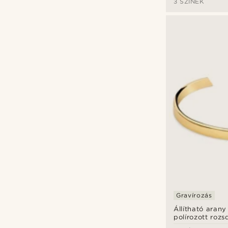
3 SZÍNEK
Gravírozás
Állítható arany
polírozott roz
acél karperec 