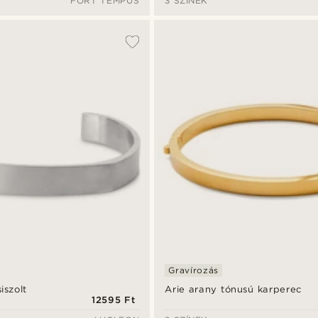
FORT TEMPUS
3 SZÍNEK
Gravírozás
iszolt
Arie arany tónusú karperec
12595 Ft