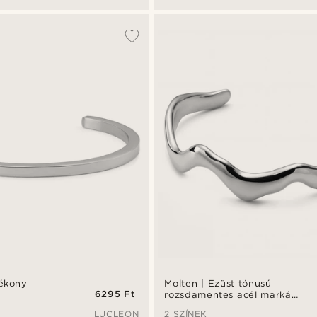
vékony
Molten | Ezüst tónusú
6295 Ft
rozsdamentes acél markáns
hullámos merev karkötő 7
LUCLEON
2 SZÍNEK