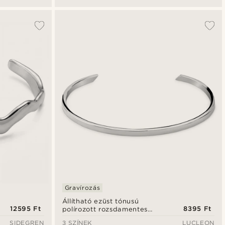
Gravírozás
Állítható ezüst tónusú
12595 Ft
8395 Ft
polírozott rozsdamentes
acél karperec - 3 mm
SIDEGREN
3 SZÍNEK
LUCLEON