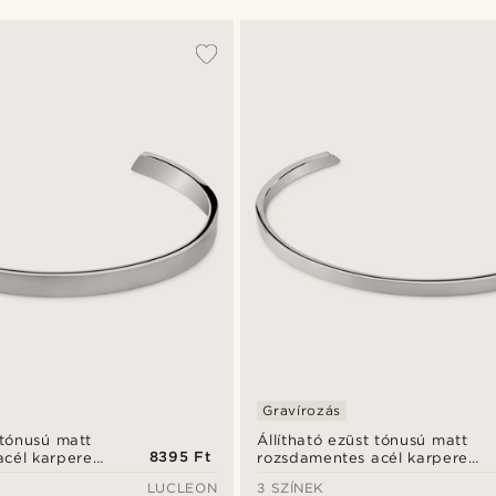
Gravírozás
 tónusú matt
Állítható ezüst tónusú matt
8395 Ft
cél karperec
rozsdamentes acél karperec
- 3 mm
LUCLEON
3 SZÍNEK