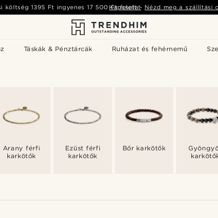
si költség
1395 Ft
ingyenes
17 500 Ft
Kapcsolat
felett
-
Nézd meg a szállítási 
öz
Táskák & Pénztárcák
Ruházat és fehérnemű
Sz
Arany férfi
Ezüst férfi
Bőr karkötők
Gyöngy
karkötők
karkötők
karkötő