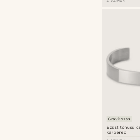
2 SZÍNEK
Gravírozás
Ezüst tónusú cs
karperec