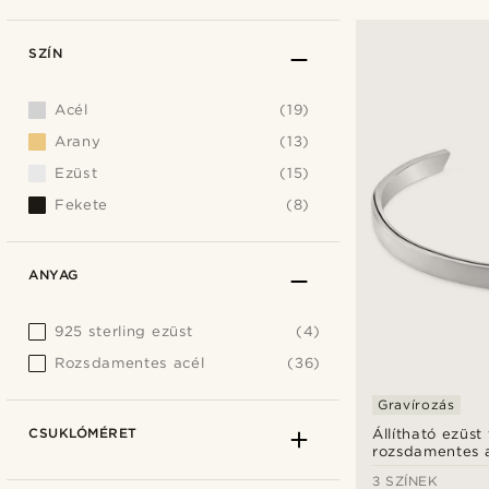
SZÍN
Acél
(19)
Arany
(13)
Ezüst
(15)
Fekete
(8)
ANYAG
925 sterling ezüst
(4)
Rozsdamentes acél
(36)
Gravírozás
CSUKLÓMÉRET
Állítható ezüst
rozsdamentes a
- 5 mm
3 SZÍNEK