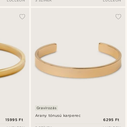
LUCLEON
3 SZÍNEK
LUCLEON
Gravírozás
Arany tónusú karperec
15995 Ft
6295 Ft