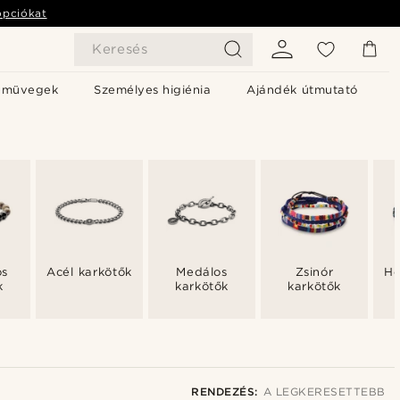
opciókat
Keresés
emüvegek
Személyes higiénia
Ajándék útmutató
ös
Acél karkötők
Medálos
Zsinór
Ho
k
karkötők
karkötők
RENDEZÉS:
A LEGKERESETTEBB