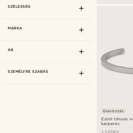
SZÉLESSÉG
MÁRKA
ÁR
SZEMÉLYRE SZABÁS
Hogyan mérd le
17mm
(1)
Gravírozás
18mm
(1)
3mm
(6)
Ezüst tónusú 
19mm
(1)
4mm
(4)
karperec
16cm
(11)
5mm
(12)
3 SZÍNEK