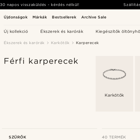
30 napos visszaküldés - kérdés nélkül!
Szállítá
Újdonságok
Márkák
Bestsellerek
Archive Sale
Új kollekció
Ékszerek és karórák
Kiegészítők öltönyh
Ékszerek és karórák
Karkötők
Karperecek
Férfi karperecek
Karkötők
SZŰRŐK
40 TERMÉK