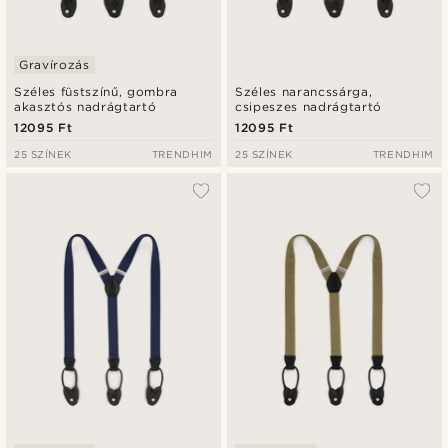
Gravírozás
Széles füstszínű, gombra
Széles narancssárga,
akasztós nadrágtartó
csipeszes nadrágtartó
12095 Ft
12095 Ft
25 SZÍNEK
TRENDHIM
25 SZÍNEK
TRENDHIM