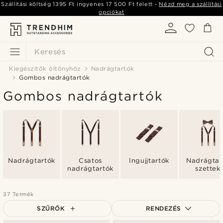
Szállítási költség
1395 Ft
ingyenes
17 500 Ft
felett -
Nézd meg a szállítási
opciókat
Keresés
Kiegészítők öltönyhöz
Nadrágtartók
Gombos nadrágtartók
Gombos nadrágtartók
Nadrágtartók
Csatos
Ingujjtartók
Nadrágtar
nadrágtartók
szettek
37 Termék
SZŰRŐK
RENDEZÉS