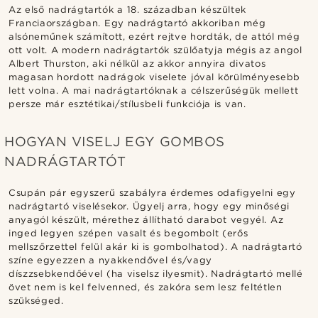
Az első nadrágtartók a 18. században készültek
Franciaországban. Egy nadrágtartó akkoriban még
alsóneműnek számított, ezért rejtve hordták, de attól még
ott volt. A modern nadrágtartók szülőatyja mégis az angol
Albert Thurston, aki nélkül az akkor annyira divatos
magasan hordott nadrágok viselete jóval körülményesebb
lett volna. A mai nadrágtartóknak a célszerűségük mellett
persze már esztétikai/stílusbeli funkciója is van.
HOGYAN VISELJ EGY GOMBOS
NADRÁGTARTÓT
Csupán pár egyszerű szabályra érdemes odafigyelni egy
nadrágtartó viselésekor. Ügyelj arra, hogy egy minőségi
anyagól készült, mérethez állítható darabot vegyél. Az
inged legyen szépen vasalt és begombolt (erős
mellszőrzettel felül akár ki is gombolhatod). A nadrágtartó
színe egyezzen a nyakkendővel és/vagy
díszzsebkendőével (ha viselsz ilyesmit). Nadrágtartó mellé
övet nem is kel felvenned, és zakóra sem lesz feltétlen
szükséged.