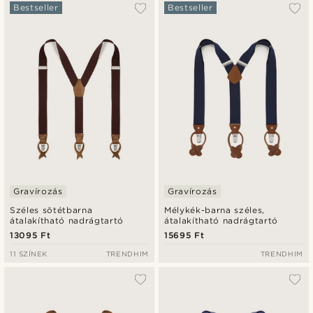
A legkeresettebb
Bestseller
Bestseller
Legfrissebb
Legalacsonyabb ár
Legmagasabb ár
Gravírozás
Gravírozás
Széles sötétbarna
Mélykék-barna széles,
átalakítható nadrágtartó
átalakítható nadrágtartó
13095 Ft
15695 Ft
11 SZÍNEK
TRENDHIM
TRENDHIM