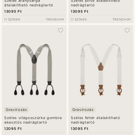
Széles aranysárga
Széles piros átalakítható
átalakítható nadrágtartó
nadrágtartó
13095 Ft
13095 Ft
11 SZÍNEK
TRENDHIM
11 SZÍNEK
TRENDHIM
Gravírozás
Gravírozás
Széles világosszürke gombra
Széles fehér átalakítható
akasztós nadrágtartó
nadrágtartó
12095 Ft
13095 Ft