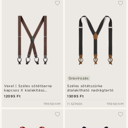
Gravírozás
Vexel | Széles sötétbarna
Széles sötétszürke
kapcsos X kialakítású
átalakítható nadrágtartó
nadrágtartó
12095 Ft
13095 Ft
TRENDHIM
11 SZÍNEK
TRENDHIM