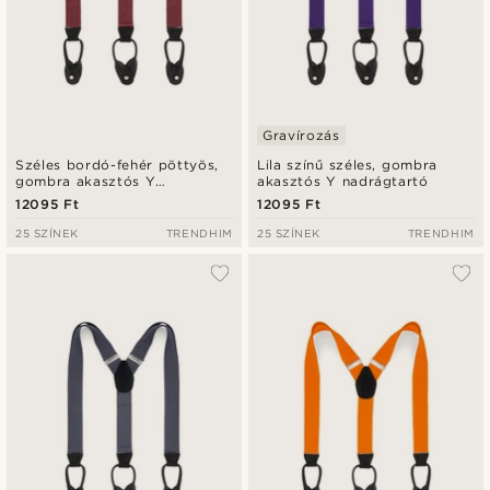
Gravírozás
Széles bordó-fehér pöttyös,
Lila színű széles, gombra
gombra akasztós Y
akasztós Y nadrágtartó
nadrágtartó
12095 Ft
12095 Ft
25 SZÍNEK
TRENDHIM
25 SZÍNEK
TRENDHIM