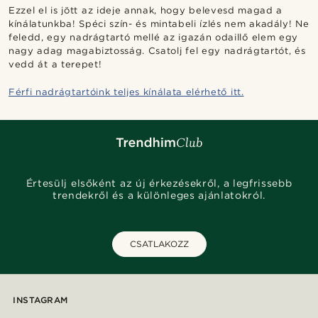
Ezzel el is jött az ideje annak, hogy belevesd magad a
kínálatunkba! Spéci szín- és mintabeli ízlés nem akadály! Ne
feledd, egy nadrágtartó mellé az igazán odaillő elem egy
nagy adag magabiztosság. Csatolj fel egy nadrágtartót, és
vedd át a terepet!
Férfi nadrágtartóink teljes kínálata elérhető itt.
Értesülj elsőként az új érkezésekről, a legfrissebb
trendekről és a különleges ajánlatokról.
CSATLAKOZZ
INSTAGRAM