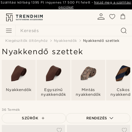
Szállítási költség
1395 Ft
ingyenes
17 500 Ft
felett -
Nézd meg a szállítási
opciókat
Keresés
Kiegészítők öltönyhöz
Nyakkendők
Nyakkendő szettek
Nyakkendő szettek
Nyakkendők
Egyszínű
Mintás
Csíkos
nyakkendők
nyakkendők
nyakkend
36 Termék
SZŰRŐK
RENDEZÉS
A legkeresettebb