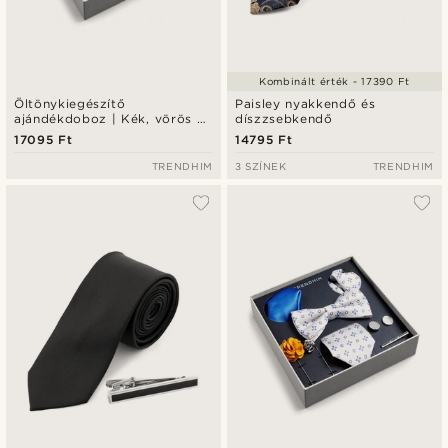
Kombinált érték - 17390 Ft
Öltönykiegészítő
Paisley nyakkendő és
ajándékdoboz | Kék, vörös és
díszzsebkendő
ezüst tónusú szett
17095 Ft
14795 Ft
TRENDHIM
3 SZÍNEK
TRENDHIM