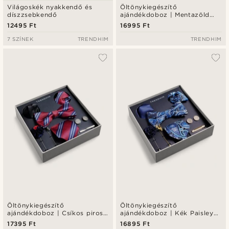
Világoskék nyakkendő és
Öltönykiegészítő
díszzsebkendő
ajándékdoboz | Mentazöld
gyémántmintás szett.
12495 Ft
16995 Ft
7 SZÍNEK
TRENDHIM
TRENDHIM
Öltönykiegészítő
Öltönykiegészítő
ajándékdoboz | Csíkos piros
ajándékdoboz | Kék Paisley
és fekete szett
és arany tónusú szett
17395 Ft
16895 Ft