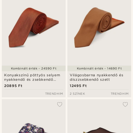
Kombinált érték - 24590 Ft
Kombinált érték - 14690 Ft
Konyakszínű pöttyös selyem
Világosbarna nyakkendő és
nyakkendő és zsebkendő
díszzsebkendő szett
szett
20895 Ft
12495 Ft
TRENDHIM
2 SZÍNEK
TRENDHIM