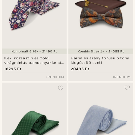
Kombinált érték - 21490 Ft
Kombinált érték - 24085 Ft
Kék, rózsaszín és zöld
Barna és arany tónusú öltöny
virágmintás pamut nyakkendő
kiegészítő szett
és díszzsebkendő szett
18295 Ft
20495 Ft
TRENDHIM
TRENDHIM