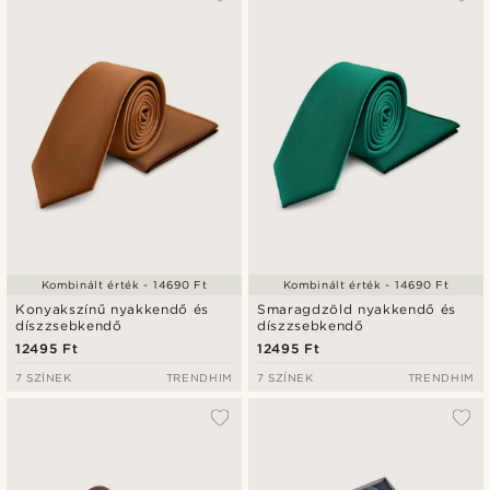
Legfrissebb
Legalacsonyabb ár
Legmagasabb ár
Kombinált érték - 14690 Ft
Kombinált érték - 14690 Ft
Konyakszínű nyakkendő és
Smaragdzöld nyakkendő és
díszzsebkendő
díszzsebkendő
12495 Ft
12495 Ft
7 SZÍNEK
TRENDHIM
7 SZÍNEK
TRENDHIM