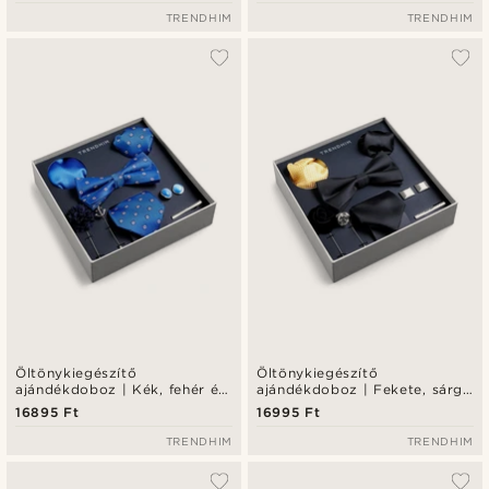
TRENDHIM
TRENDHIM
Öltönykiegészítő
Öltönykiegészítő
ajándékdoboz | Kék, fehér és
ajándékdoboz | Fekete, sárga
ezüst tónusú szett
és ezüst tónusú szett
16895 Ft
16995 Ft
TRENDHIM
TRENDHIM