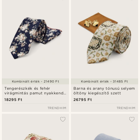
Kombinált érték - 21490 Ft
Kombinált érték - 31485 Ft
Tengerészkék és fehér
Barna és arany tónusú selyem
virágmintás pamut nyakkendő
öltöny kiegészítő szett
és díszzsebkendő szett
18295 Ft
26795 Ft
TRENDHIM
TRENDHIM