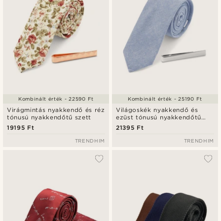
Kombinált érték - 22590 Ft
Kombinált érték - 25190 Ft
Virágmintás nyakkendő és réz
Világoskék nyakkendő és
tónusú nyakkendőtű szett
ezüst tónusú nyakkendőtű
szett
19195 Ft
21395 Ft
TRENDHIM
TRENDHIM