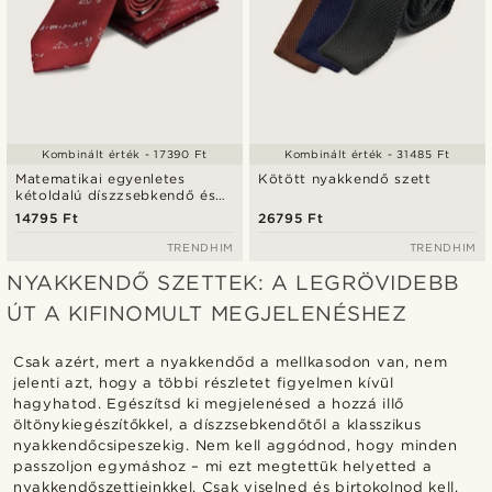
Kombinált érték - 17390 Ft
Kombinált érték - 31485 Ft
Matematikai egyenletes
Kötött nyakkendő szett
kétoldalú díszzsebkendő és
nyakkendő szett
14795 Ft
26795 Ft
TRENDHIM
TRENDHIM
NYAKKENDŐ SZETTEK: A LEGRÖVIDEBB
ÚT A KIFINOMULT MEGJELENÉSHEZ
Csak azért, mert a nyakkendőd a mellkasodon van, nem
jelenti azt, hogy a többi részletet figyelmen kívül
hagyhatod. Egészítsd ki megjelenésed a hozzá illő
öltönykiegészítőkkel, a díszzsebkendőtől a klasszikus
nyakkendőcsipeszekig. Nem kell aggódnod, hogy minden
passzoljon egymáshoz – mi ezt megtettük helyetted a
nyakkendőszettjeinkkel. Csak viselned és birtokolnod kell.