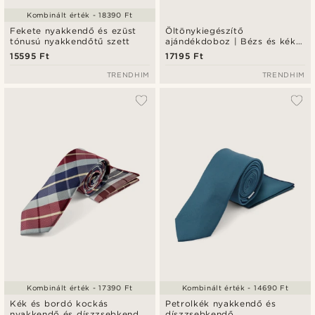
Kombinált érték - 18390 Ft
Fekete nyakkendő és ezüst
Öltönykiegészítő
tónusú nyakkendőtű szett
ajándékdoboz | Bézs és kék
virágmintás szett
15595 Ft
17195 Ft
TRENDHIM
TRENDHIM
Kombinált érték - 17390 Ft
Kombinált érték - 14690 Ft
Kék és bordó kockás
Petrolkék nyakkendő és
nyakkendő és díszzsebkendő
díszzsebkendő