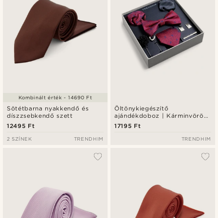
Kombinált érték - 14690 Ft
Sötétbarna nyakkendő és
Öltönykiegészítő
díszzsebkendő szett
ajándékdoboz | Kárminvörös
és királykék masni motívumos
12495 Ft
17195 Ft
szett
2 SZÍNEK
TRENDHIM
TRENDHIM