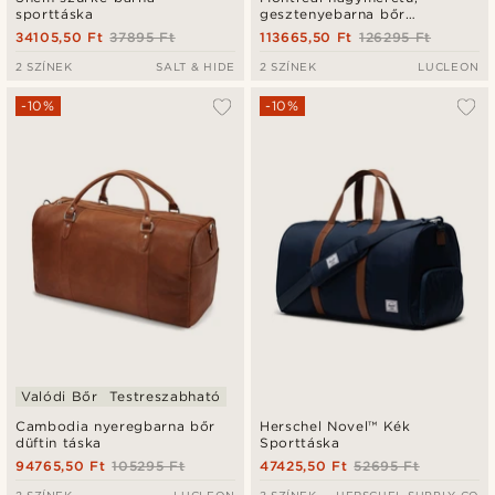
sporttáska
gesztenyebarna bőr
utazótáska
34105,50 Ft
37895 Ft
113665,50 Ft
126295 Ft
2 SZÍNEK
SALT & HIDE
2 SZÍNEK
LUCLEON
-10%
-10%
Valódi Bőr
Testreszabható
Cambodia nyeregbarna bőr
Herschel Novel™ Kék
düftin táska
Sporttáska
94765,50 Ft
105295 Ft
47425,50 Ft
52695 Ft