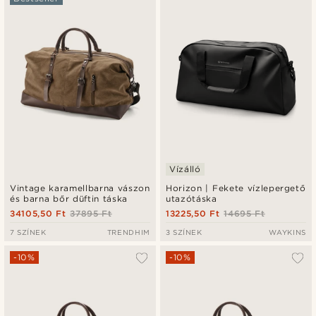
Legfrissebb
Legalacsonyabb ár
Legmagasabb ár
Vízálló
Vintage karamellbarna vászon
Horizon | Fekete vízlepergető
és barna bőr düftin táska
utazótáska
34105,50 Ft
37895 Ft
13225,50 Ft
14695 Ft
7 SZÍNEK
TRENDHIM
3 SZÍNEK
WAYKINS
-10%
-10%