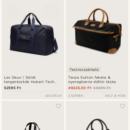
Testreszabható
Les Deux | Sötét
Tarpa Sutton fekete &
tengerészkék Hubert Tech
nyeregbarna düftin táska
tornazsák
52595 Ft
49225,50 Ft
54695 Ft
LES DEUX
2 SZÍNEK
SALT & HIDE