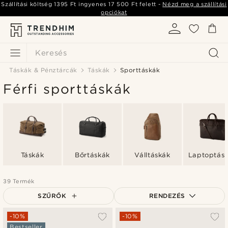
Szállítási költség
1395 Ft
ingyenes
17 500 Ft
felett -
Nézd meg a szállítási
opciókat
Keresés
Táskák & Pénztárcák
Táskák
Sporttáskák
Férfi sporttáskák
Táskák
Bőrtáskák
Válltáskák
Laptoptás
39 Termék
SZŰRŐK
RENDEZÉS
A legkeresettebb
-10%
-10%
Bestseller