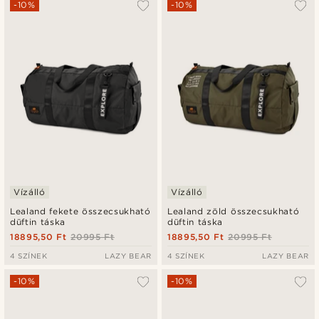
-10%
-10%
Vízálló
Vízálló
Lealand fekete összecsukható
Lealand zöld összecsukható
düftin táska
düftin táska
18895,50 Ft
20995 Ft
18895,50 Ft
20995 Ft
4 SZÍNEK
LAZY BEAR
4 SZÍNEK
LAZY BEAR
-10%
-10%