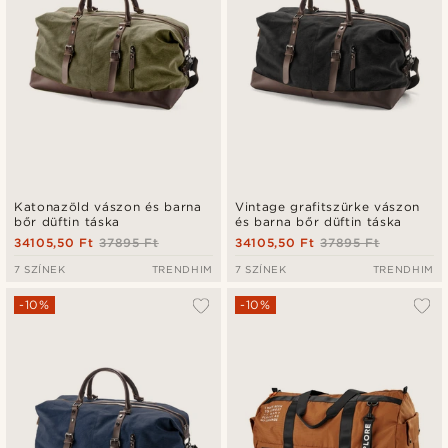
Katonazöld vászon és barna
Vintage grafitszürke vászon
bőr düftin táska
és barna bőr düftin táska
34105,50 Ft
37895 Ft
34105,50 Ft
37895 Ft
7 SZÍNEK
TRENDHIM
7 SZÍNEK
TRENDHIM
-10%
-10%