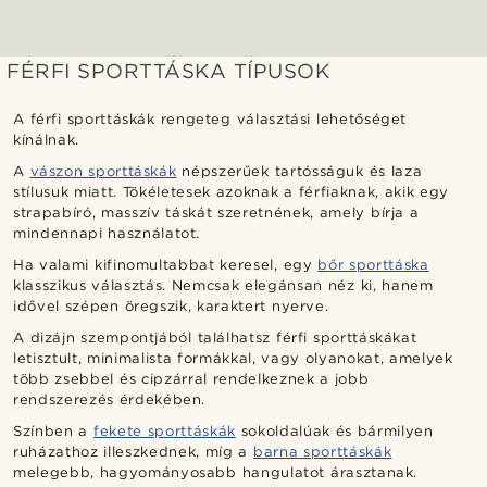
FÉRFI SPORTTÁSKA TÍPUSOK
A férfi sporttáskák rengeteg választási lehetőséget
kínálnak.
A
vászon sporttáskák
népszerűek tartósságuk és laza
stílusuk miatt. Tökéletesek azoknak a férfiaknak, akik egy
strapabíró, masszív táskát szeretnének, amely bírja a
mindennapi használatot.
Ha valami kifinomultabbat keresel, egy
bőr sporttáska
klasszikus választás. Nemcsak elegánsan néz ki, hanem
idővel szépen öregszik, karaktert nyerve.
A dizájn szempontjából találhatsz férfi sporttáskákat
letisztult, minimalista formákkal, vagy olyanokat, amelyek
több zsebbel és cipzárral rendelkeznek a jobb
rendszerezés érdekében.
Színben a
fekete sporttáskák
sokoldalúak és bármilyen
ruházathoz illeszkednek, míg a
barna sporttáskák
melegebb, hagyományosabb hangulatot árasztanak.