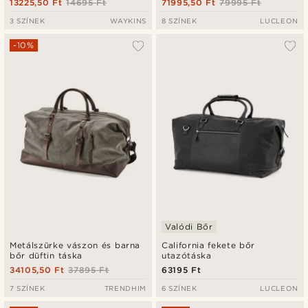
13225,50 Ft
14695 Ft
71995,50 Ft
79995 Ft
3 SZÍNEK
WAYKINS
8 SZÍNEK
LUCLEON
-10%
Valódi Bőr
Metálszürke vászon és barna
California fekete bőr
bőr düftin táska
utazótáska
34105,50 Ft
37895 Ft
63195 Ft
7 SZÍNEK
TRENDHIM
6 SZÍNEK
LUCLEON