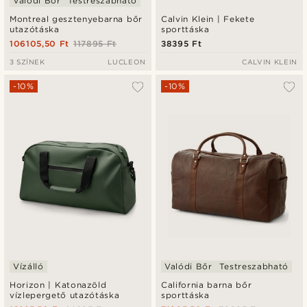
Valódi Bőr
Testreszabható
Montreal gesztenyebarna bőr
Calvin Klein | Fekete
utazótáska
sporttáska
106105,50 Ft
117895 Ft
38395 Ft
3 SZÍNEK
LUCLEON
CALVIN KLEIN
-10%
-10%
Vízálló
Valódi Bőr
Testreszabható
Horizon | Katonazöld
California barna bőr
vízlepergető utazótáska
sporttáska