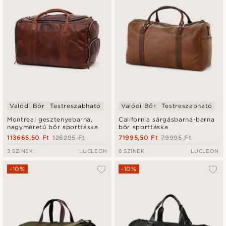
Valódi Bőr
Testreszabható
Valódi Bőr
Testreszabható
Montreal gesztenyebarna,
California sárgásbarna-barna
nagyméretű bőr sporttáska
bőr sporttáska
113665,50 Ft
126295 Ft
71995,50 Ft
79995 Ft
3 SZÍNEK
LUCLEON
8 SZÍNEK
LUCLEON
-10%
-10%