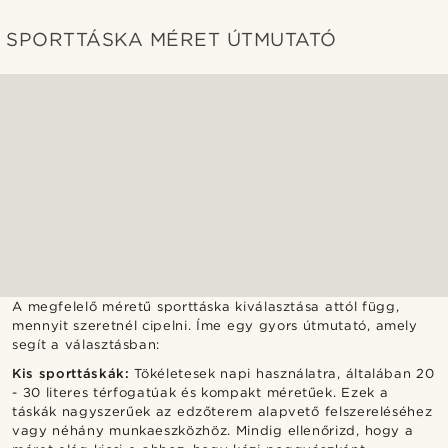
SPORTTÁSKA MÉRET ÚTMUTATÓ
A megfelelő méretű sporttáska kiválasztása attól függ,
mennyit szeretnél cipelni. Íme egy gyors útmutató, amely
segít a választásban:
Kis sporttáskák:
Tökéletesek napi használatra, általában 20
- 30 literes térfogatúak és kompakt méretűek. Ezek a
táskák nagyszerűek az edzőterem alapvető felszereléséhez
vagy néhány munkaeszközhöz. Mindig ellenőrizd, hogy a