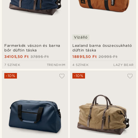
Vízálló
Farmerkék vászon és barna
Lealand barna összecsukható
bőr düftin táska
düftin táska
34105,50 Ft
37895 Ft
18895,50 Ft
20995 Ft
7 SZÍNEK
TRENDHIM
4 SZÍNEK
LAZY BEAR
-10%
-10%