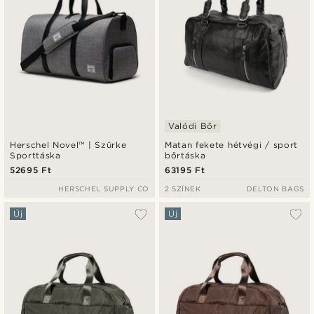
Valódi Bőr
Herschel Novel™ | Szürke
Matan fekete hétvégi / sport
Sporttáska
bőrtáska
52695 Ft
63195 Ft
HERSCHEL SUPPLY CO
2 SZÍNEK
DELTON BAGS
Új
Új