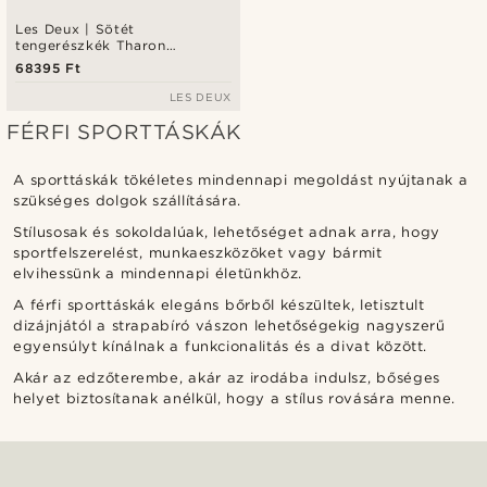
Les Deux | Sötét
tengerészkék Tharon
weekendtáska
68395 Ft
LES DEUX
FÉRFI SPORTTÁSKÁK
A sporttáskák tökéletes mindennapi megoldást nyújtanak a
szükséges dolgok szállítására.
Stílusosak és sokoldalúak, lehetőséget adnak arra, hogy
sportfelszerelést, munkaeszközöket vagy bármit
elvihessünk a mindennapi életünkhöz.
A férfi sporttáskák elegáns bőrből készültek, letisztult
dizájnjától a strapabíró vászon lehetőségekig nagyszerű
egyensúlyt kínálnak a funkcionalitás és a divat között.
Akár az edzőterembe, akár az irodába indulsz, bőséges
helyet biztosítanak anélkül, hogy a stílus rovására menne.