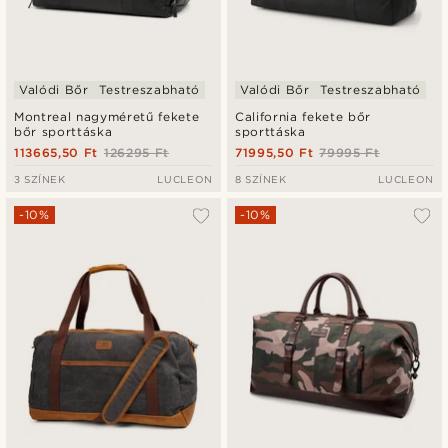
Valódi Bőr
Testreszabható
Valódi Bőr
Testreszabható
Montreal nagyméretű fekete
California fekete bőr
bőr sporttáska
sporttáska
113665,50 Ft
126295 Ft
71995,50 Ft
79995 Ft
3 SZÍNEK
LUCLEON
8 SZÍNEK
LUCLEON
-10%
-10%