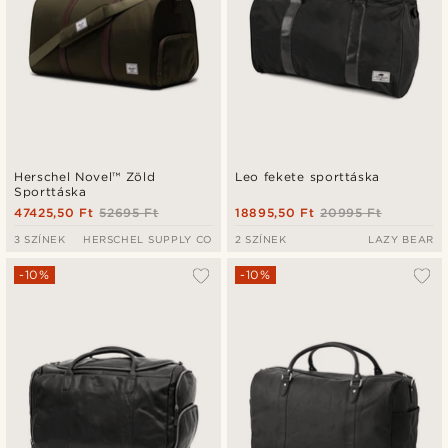
Herschel Novel™ Zöld
Leo fekete sporttáska
Sporttáska
47425,50 Ft
52695 Ft
18895,50 Ft
20995 Ft
3 SZÍNEK
HERSCHEL SUPPLY CO
2 SZÍNEK
LAZY BEAR
-10%
-10%