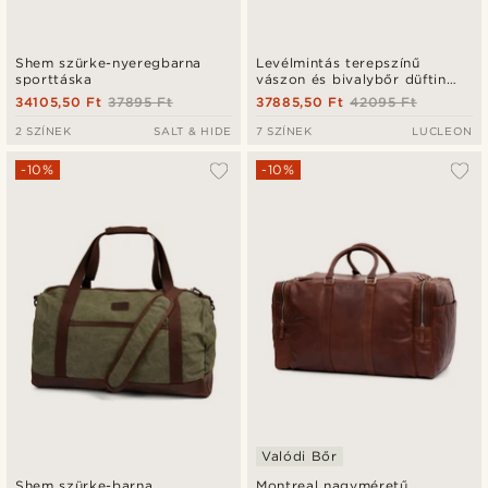
Shem szürke-nyeregbarna
Levélmintás terepszínű
sporttáska
vászon és bivalybőr düftin
táska
34105,50 Ft
37895 Ft
37885,50 Ft
42095 Ft
2 SZÍNEK
SALT & HIDE
7 SZÍNEK
LUCLEON
-10%
-10%
Valódi Bőr
Shem szürke-barna
Montreal nagyméretű,