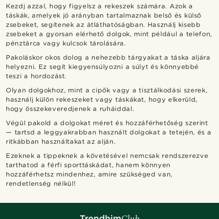
Kezdj azzal, hogy figyelsz a rekeszek számára. Azok a
táskák, amelyek jó arányban tartalmaznak belső és külső
zsebeket, segítenek az átláthatóságban. Használj kisebb
zsebeket a gyorsan elérhető dolgok, mint például a telefon,
pénztárca vagy kulcsok tárolására.
Pakoláskor okos dolog a nehezebb tárgyakat a táska aljára
helyezni. Ez segít kiegyensúlyozni a súlyt és könnyebbé
teszi a hordozást.
Olyan dolgokhoz, mint a cipők vagy a tisztálkodási szerek,
használj külön rekeszeket vagy táskákat, hogy elkerüld,
hogy összekeveredjenek a ruháiddal.
Végül pakold a dolgokat méret és hozzáférhetőség szerint
— tartsd a leggyakrabban használt dolgokat a tetején, és a
ritkábban használtakat az alján.
Ezeknek a tippeknek a követésével nemcsak rendszerezve
tarthatod a férfi sporttáskádat, hanem könnyen
hozzáférhetsz mindenhez, amire szükséged van,
rendetlenség nélkül!