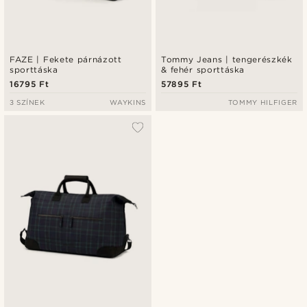
FAZE | Fekete párnázott
Tommy Jeans | tengerészkék
sporttáska
& fehér sporttáska
16795 Ft
57895 Ft
3 SZÍNEK
WAYKINS
TOMMY HILFIGER