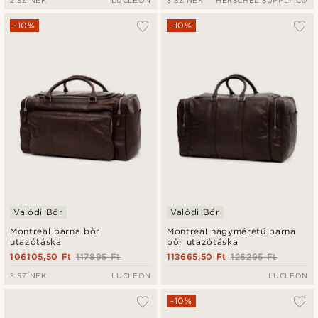
2 SZÍNEK
LUCLEON
3 SZÍNEK
HERSCHEL SUPPLY CO
-10%
-10%
Valódi Bőr
Valódi Bőr
Montreal barna bőr
Montreal nagyméretű barna
utazótáska
bőr utazótáska
106105,50 Ft
117895 Ft
113665,50 Ft
126295 Ft
3 SZÍNEK
LUCLEON
LUCLEON
-10%