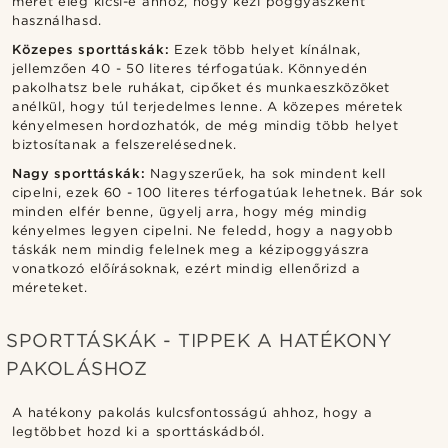
méret elég kicsi-e ahhoz, hogy kézi poggyászként
használhasd.
Közepes sporttáskák:
Ezek több helyet kínálnak,
jellemzően 40 - 50 literes térfogatúak. Könnyedén
pakolhatsz bele ruhákat, cipőket és munkaeszközöket
anélkül, hogy túl terjedelmes lenne. A közepes méretek
kényelmesen hordozhatók, de még mindig több helyet
biztosítanak a felszerelésednek.
Nagy sporttáskák:
Nagyszerűek, ha sok mindent kell
cipelni, ezek 60 - 100 literes térfogatúak lehetnek. Bár sok
minden elfér benne, ügyelj arra, hogy még mindig
kényelmes legyen cipelni. Ne feledd, hogy a nagyobb
táskák nem mindig felelnek meg a kézipoggyászra
vonatkozó előírásoknak, ezért mindig ellenőrizd a
méreteket.
SPORTTÁSKÁK - TIPPEK A HATÉKONY
PAKOLÁSHOZ
A hatékony pakolás kulcsfontosságú ahhoz, hogy a
legtöbbet hozd ki a sporttáskádból.