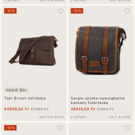
3 SZÍNEK
DELTON BAGS
2 SZÍNEK
SALT & HIDE
-10%
-10%
Valódi Bőr
Tsar Brown bőrtáska
Sergio szürke-nyeregbarna
keskeny futártáska
60655,50 Ft
67395 Ft
28435,50 Ft
31595 Ft
DELTON BAGS
2 SZÍNEK
SALT & HIDE
-10%