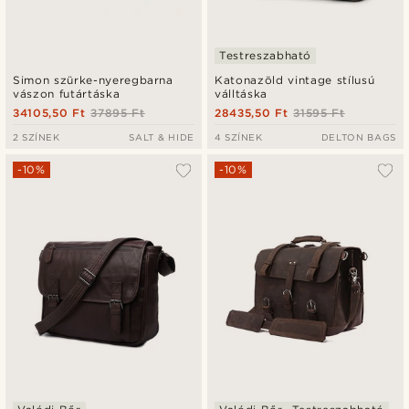
Testreszabható
Simon szürke-nyeregbarna
Katonazöld vintage stílusú
vászon futártáska
válltáska
34105,50 Ft
37895 Ft
28435,50 Ft
31595 Ft
2 SZÍNEK
SALT & HIDE
4 SZÍNEK
DELTON BAGS
-10%
-10%