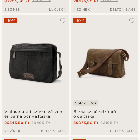
87205,50 Ft
96895 Ft
28435,50 Ft
31595 Ft
5 SZÍNEK
LUCLEON
4 SZÍNEK
DELTON BAGS
-10%
-10%
Valódi Bőr
Vintage grafitszürke vászon
Barna színű retró bőr
és barna bőr válltáska
oldaltáska
26545,50 Ft
29495 Ft
56875,50 Ft
63195 Ft
2 SZÍNEK
DELTON BAGS
DELTON BAGS