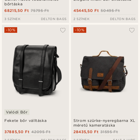
bőrtáska
68215,50 Ft
75795 Ft
45445,50 Ft
50495 Ft
3 SZÍNEK
DELTON BAGS
2 SZÍNEK
DELTON BAGS
-10%
-10%
Valódi Bőr
Fekete bőr válltáska
Strom szürke-nyeregbarna XL
méretű kameratáska
37885,50 Ft
42095 Ft
28435,50 Ft
31595 Ft