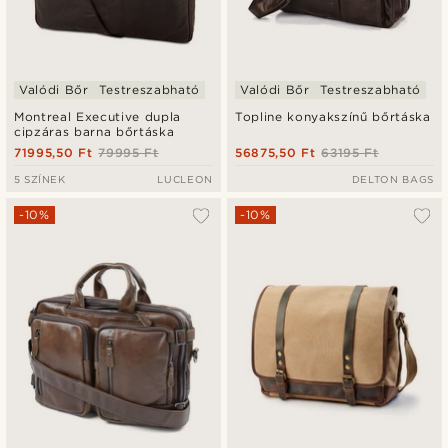
Valódi Bőr
Testreszabható
Valódi Bőr
Testreszabható
Montreal Executive dupla
Topline konyakszínű bőrtáska
cipzáras barna bőrtáska
71995,50 Ft
79995 Ft
56875,50 Ft
63195 Ft
5 SZÍNEK
LUCLEON
DELTON BAGS
-10%
-10%