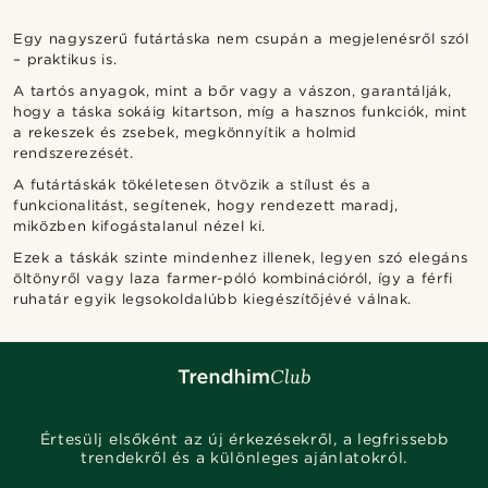
Egy nagyszerű futártáska nem csupán a megjelenésről szól
– praktikus is.
A tartós anyagok, mint a bőr vagy a vászon, garantálják,
hogy a táska sokáig kitartson, míg a hasznos funkciók, mint
a rekeszek és zsebek, megkönnyítik a holmid
rendszerezését.
A futártáskák tökéletesen ötvözik a stílust és a
funkcionalitást, segítenek, hogy rendezett maradj,
miközben kifogástalanul nézel ki.
Ezek a táskák szinte mindenhez illenek, legyen szó elegáns
öltönyről vagy laza farmer-póló kombinációról, így a férfi
ruhatár egyik legsokoldalúbb kiegészítőjévé válnak.
Értesülj elsőként az új érkezésekről, a legfrissebb
trendekről és a különleges ajánlatokról.