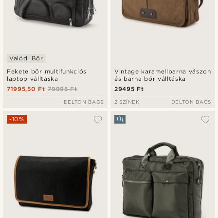
Valódi Bőr
Fekete bőr multifunkciós
Vintage karamellbarna vászon
laptop válltáska
és barna bőr válltáska
71995,50 Ft
79995 Ft
29495 Ft
DELTON BAGS
2 SZÍNEK
DELTON BAGS
-10%
Új