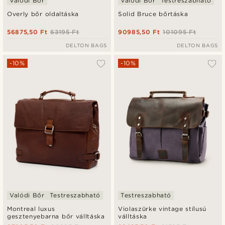
Valódi Bőr
Valódi Bőr
Testreszabható
Overly bőr oldaltáska
Solid Bruce bőrtáska
56875,50 Ft
63195 Ft
90985,50 Ft
101095 Ft
DELTON BAGS
DELTON BAGS
-10%
-10%
Valódi Bőr
Testreszabható
Testreszabható
Montreal luxus
Violaszürke vintage stílusú
gesztenyebarna bőr válltáska
válltáska