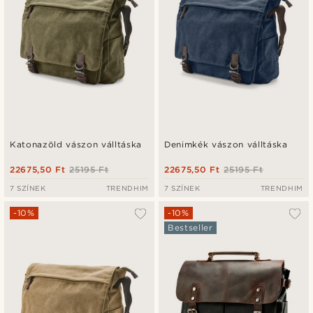
Katonazöld vászon válltáska
Denimkék vászon válltáska
22675,50 Ft
25195 Ft
22675,50 Ft
25195 Ft
7 SZÍNEK
TRENDHIM
7 SZÍNEK
TRENDHIM
-10%
-10%
Bestseller