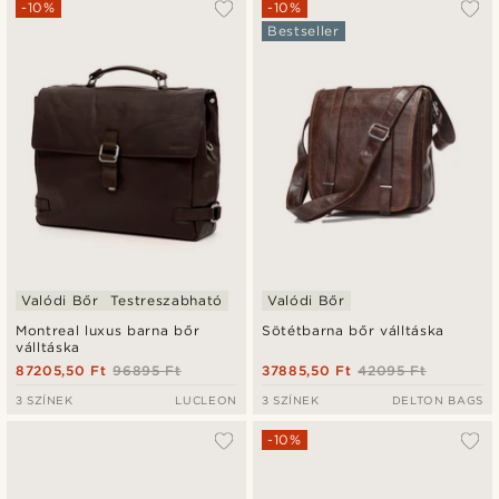
-10%
-10%
Bestseller
Valódi Bőr
Testreszabható
Valódi Bőr
Montreal luxus barna bőr
Sötétbarna bőr válltáska
válltáska
87205,50 Ft
96895 Ft
37885,50 Ft
42095 Ft
3 SZÍNEK
LUCLEON
3 SZÍNEK
DELTON BAGS
-10%