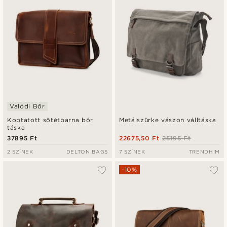
Valódi Bőr
Koptatott sötétbarna bőr
Metálszürke vászon válltáska
táska
37895 Ft
22675,50 Ft
25195 Ft
2 SZÍNEK
DELTON BAGS
7 SZÍNEK
TRENDHIM
-10%