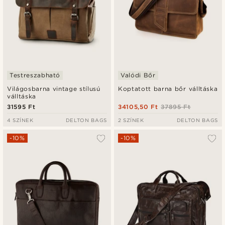
Testreszabható
Valódi Bőr
Világosbarna vintage stílusú
Koptatott barna bőr válltáska
válltáska
31595 Ft
34105,50 Ft
37895 Ft
4 SZÍNEK
DELTON BAGS
2 SZÍNEK
DELTON BAGS
-10%
-10%