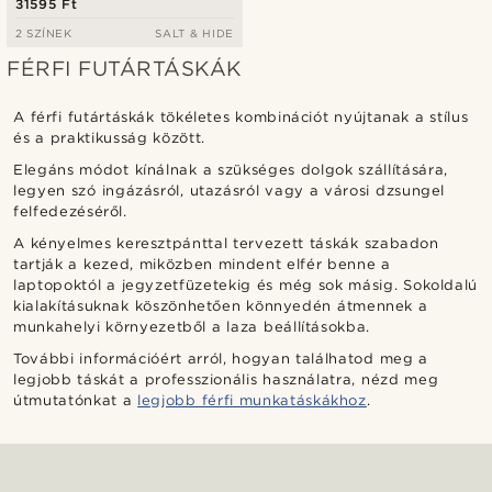
31595 Ft
2 SZÍNEK
SALT & HIDE
FÉRFI FUTÁRTÁSKÁK
A férfi futártáskák tökéletes kombinációt nyújtanak a stílus
és a praktikusság között.
Elegáns módot kínálnak a szükséges dolgok szállítására,
legyen szó ingázásról, utazásról vagy a városi dzsungel
felfedezéséről.
A kényelmes keresztpánttal tervezett táskák szabadon
tartják a kezed, miközben mindent elfér benne a
laptopoktól a jegyzetfüzetekig és még sok másig. Sokoldalú
kialakításuknak köszönhetően könnyedén átmennek a
munkahelyi környezetből a laza beállításokba.
További információért arról, hogyan találhatod meg a
legjobb táskát a professzionális használatra, nézd meg
útmutatónkat a
legjobb férfi munkatáskákhoz
.