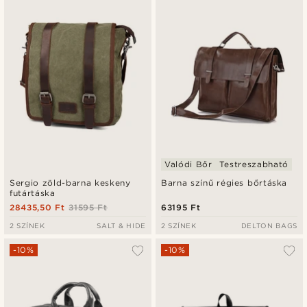
Valódi Bőr
Testreszabható
Sergio zöld-barna keskeny
Barna színű régies bőrtáska
futártáska
28435,50 Ft
31595 Ft
63195 Ft
2 SZÍNEK
SALT & HIDE
2 SZÍNEK
DELTON BAGS
-10%
-10%