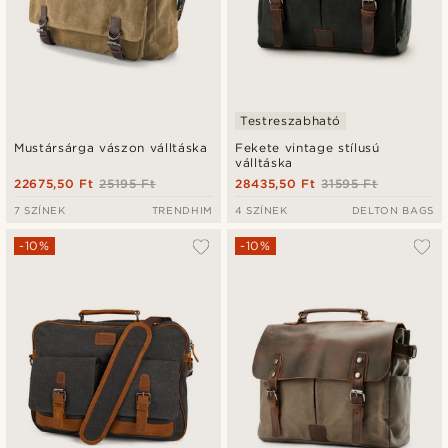
Testreszabható
Mustársárga vászon válltáska
Fekete vintage stílusú
válltáska
22675,50 Ft
25195 Ft
28435,50 Ft
31595 Ft
7 SZÍNEK
TRENDHIM
4 SZÍNEK
DELTON BAGS
-10%
-10%