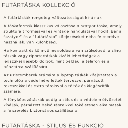
FUTÁRTÁSKA KOLLEKCIÓ
A futártáskák rengeteg változatosságot kínálnak.
A táskaformák klasszikus választása a szatyor táska, amely
strukturált formájával és vintage hangulatával hódít. Bár a
"szatyor" és a "futártáska" kifejezéseket néha felcserélve
használják, van különbség.
Ha kompakt és könnyű megoldásra van szükséged, a sling
táskák vagy riportertáskák kiváló lehetőségek a
legszükségesebb dolgok, mint például a telefon és a
pénztárca szállítására.
Az üzletemberek számára a laptop táskák kifejezetten a
technológia védelmére lettek tervezve, párnázott
rekeszekkel és extra tárolóval a töltők és kiegészítők
számára.
A fényképezőtáskák pedig a stílus és a védelem ötvözetét
kínálják, párnázott belső részeikkel tökéletesen alkalmasak
a felszerelés biztonságos szállítására.
FUTÁRTÁSKA - STÍLUS ÉS FUNKCIÓ