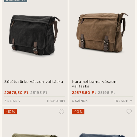
Legfrissebb
Legalacsonyabb ár
Legmagasabb ár
Sötétszürke vászon válltáska
Karamellbarna vászon
válltáska
22675,50 Ft
25195 Ft
22675,50 Ft
25195 Ft
7 SZÍNEK
TRENDHIM
6 SZÍNEK
TRENDHIM
-10%
-10%