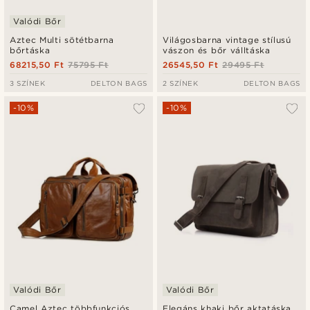
Valódi Bőr
Aztec Multi sötétbarna
Világosbarna vintage stílusú
bőrtáska
vászon és bőr válltáska
68215,50 Ft
75795 Ft
26545,50 Ft
29495 Ft
3 SZÍNEK
DELTON BAGS
2 SZÍNEK
DELTON BAGS
-10%
-10%
Valódi Bőr
Valódi Bőr
Camel Aztec többfunkciós
Elegáns khaki bőr aktatáska