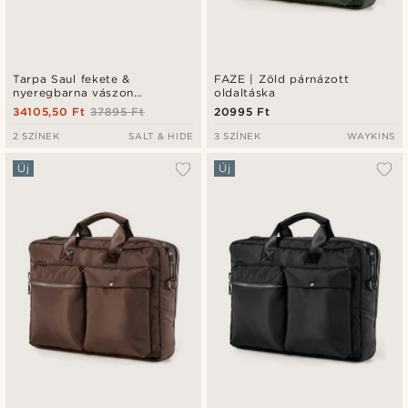
Tarpa Saul fekete &
FAZE | Zöld párnázott
nyeregbarna vászon
oldaltáska
futártáska
34105,50 Ft
37895 Ft
20995 Ft
2 SZÍNEK
SALT & HIDE
3 SZÍNEK
WAYKINS
Új
Új