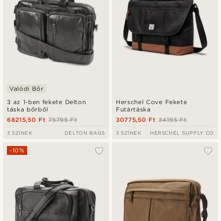
Valódi Bőr
3 az 1-ben fekete Delton
Herschel Cove Fekete
táska bőrből
Futártáska
68215,50 Ft
75795 Ft
30775,50 Ft
34195 Ft
3 SZÍNEK
DELTON BAGS
3 SZÍNEK
HERSCHEL SUPPLY CO
-10%