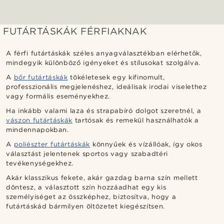
FUTÁRTÁSKÁK FÉRFIAKNAK
A férfi futártáskák széles anyagválasztékban elérhetők,
mindegyik különböző igényeket és stílusokat szolgálva.
A
bőr futártáskák
tökéletesek egy kifinomult,
professzionális megjelenéshez, ideálisak irodai viselethez
vagy formális eseményekhez.
Ha inkább valami laza és strapabíró dolgot szeretnél, a
vászon futártáskák
tartósak és remekül használhatók a
mindennapokban.
A
poliészter futártáskák
könnyűek és vízállóak, így okos
választást jelentenek sportos vagy szabadtéri
tevékenységekhez.
Akár klasszikus fekete, akár gazdag barna szín mellett
döntesz, a választott szín hozzáadhat egy kis
személyiséget az összképhez, biztosítva, hogy a
futártáskád bármilyen öltözetet kiegészítsen.