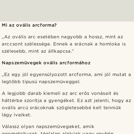
Mi az ovális arcforma?
„Az ovális arc esetében nagyobb a hossz, mint az
arccsont szélessége. Ennek a srácnak a homloka is
szélesebb, mint az állkapcsa.”
Napszemüvegek ovális arcformához
„Ez egy jól egyensúlyozott arcforma, ami jól mutat a
legtöbb típusú napszemüveggel.
A legjobb darab kiemeli az arc erős vonásait és
háttérbe szorítja a gyengéket. Ez azt jelenti, hogy az
ovális arcú srácoknak szögletesebbé kell tenniük
lágy íveiket.
Válassz olyan napszemüvegeket, amik
geometrikusak, téglalap alakúak vagy enyhén