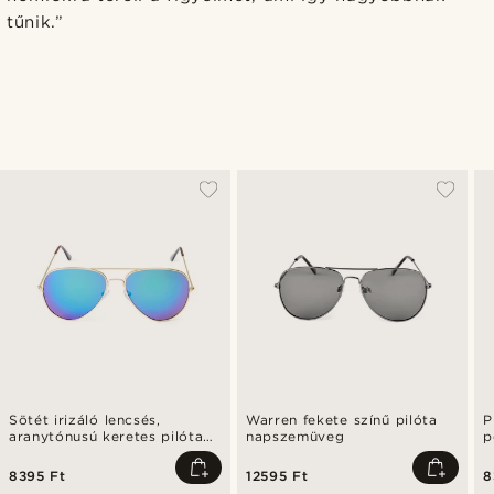
tűnik.”
Sötét irizáló lencsés,
Warren fekete színű pilóta
P
aranytónusú keretes pilóta
napszemüveg
p
napszemüveg
8395 Ft
12595 Ft
8