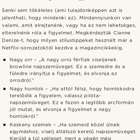
Senki sem tökéletes (ami tulajdonképpen azt is
jelentheti, hogy mindenki az). Mindannyiunkon van
valami, amit elrejtenénk, vagy ha ez nem lehetséges,
elterelnénk róla a figyelmet. Megkérdeztük Cianne
Denize-t, hogy milyen stílustippeket használt már a
Netflix-sorozatoktól kezdve a magazincikkekig.
Nagy orr – „A nagy orrú férfiak viseljenek
browline napszemüveget. Ez a szemedre és a
füledre irányítja a figyelmet, és elvonja az
orrodról.”
Nagy homlok – „Ha attól félsz, hogy homlokodra
terelődik a figyelem, válassz pilóta-
napszemüveget. Ez a fazon a legtöbb arcformán
jól mutat, és elvonja a figyelmet a nagy
homlokról.”
Keskeny szemek – „Ha szemeid közel ülnek
egymáshoz, viselj átlátszó keretű napszemüveget.
Kerüld a túl széleset, mert a végén még