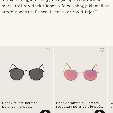
mert ettől rövidnek tűnhet a fejed, ahogy kiemeli az
arcod vonásait. És senki sem akar rövid fejet.”
Dandy fekete keretes,
Dandy aranyszínű keretes,
W
polarizált lencsés
rózsaszín polarizált lencsés
b
napszemüveg
napszemüveg