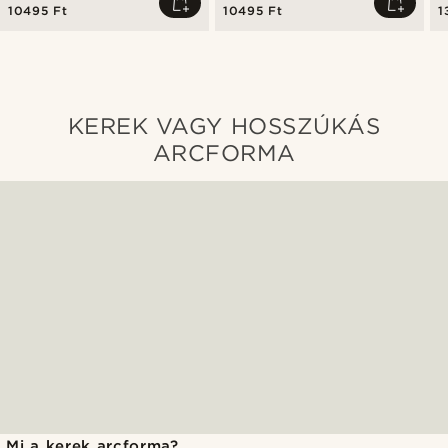
10495 Ft
10495 Ft
1
KEREK VAGY HOSSZÚKÁS
ARCFORMA
Mi a kerek arcforma?