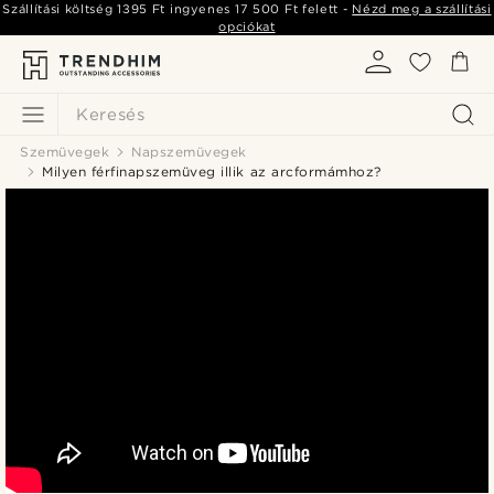
Szállítási költség
1395 Ft
ingyenes
17 500 Ft
felett -
Nézd meg a szállítási
opciókat
Keresés
Szemüvegek
Napszemüvegek
Milyen férfinapszemüveg illik az arcformámhoz?