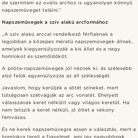
de szerintem az ovális archoz is ugyanolyan könnyű
napszemüveget találni.”
Napszemüvegek a szív alakú arcformához
„A szív alakú arccal rendelkező férfiaknak a
legjobban a közepes méretű napszemüvegek állnak,
amelyek kiegyensúlyozzák a kis állat és a nagy
homlokot és szemöldököt.
A pilóta-napszemüvegek jól néznek ki, és szélesebb
alsó felük egyensúlyozza az áll szélességét.
Javaslom, hogy kerüljék a sötét színeket, mert
túlságosan szétvágják az arc vonalát. Ehelyett
válasszanak keret nélkülit vagy világos keretűt. Ha
nem tetszik a keret nélküli, jó ötlet a vékony
fémvázas.
És ne kerek napszemüvegre essen a választás, mert a
homlokra tereli a figyelmet, ami így nagyobbnak