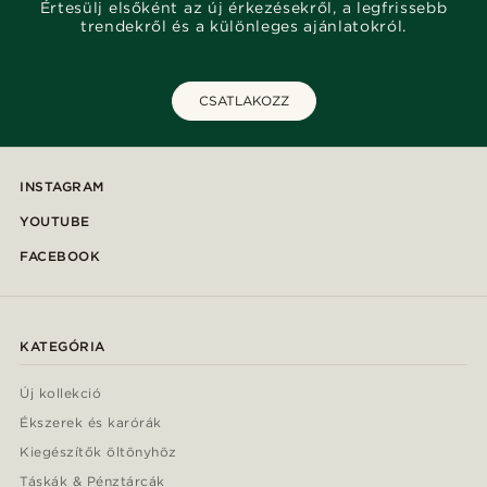
Értesülj elsőként az új érkezésekről, a legfrissebb
trendekről és a különleges ajánlatokról.
CSATLAKOZZ
INSTAGRAM
YOUTUBE
FACEBOOK
KATEGÓRIA
Új kollekció
Ékszerek és karórák
Kiegészítők öltönyhöz
Táskák & Pénztárcák