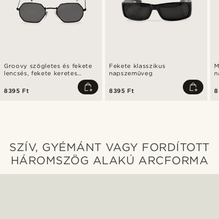
Groovy szögletes és fekete
Fekete klasszikus
M
lencsés, fekete keretes
napszemüveg
n
napszemüveg
l
8395 Ft
8395 Ft
8
SZÍV, GYÉMÁNT VAGY FORDÍTOTT
HÁROMSZÖG ALAKÚ ARCFORMA