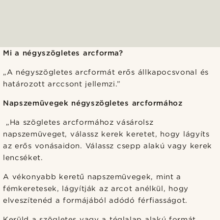
Mi a négyszögletes arcforma?
„A négyszögletes arcformát erős állkapocsvonal és
határozott arccsont jellemzi.”
Napszemüvegek négyszögletes arcformához
„Ha szögletes arcformához vásárolsz
napszemüveget, válassz kerek keretet, hogy lágyíts
az erős vonásaidon. Válassz csepp alakú vagy kerek
lencséket.
A vékonyabb keretű napszemüvegek, mint a
fémkeretesek, lágyítják az arcot anélkül, hogy
elveszítenéd a formájából adódó férfiasságot.
Kerüld a szögletes vagy a téglalap alakú formát,