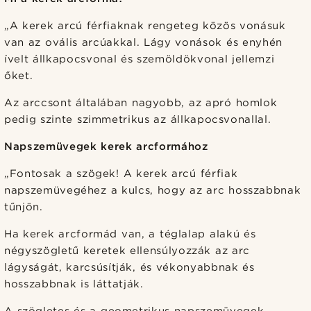
„A kerek arcú férfiaknak rengeteg közös vonásuk
van az ovális arcúakkal. Lágy vonások és enyhén
ívelt állkapocsvonal és szemöldökvonal jellemzi
őket.
Az arccsont általában nagyobb, az apró homlok
pedig szinte szimmetrikus az állkapocsvonallal.
Napszemüvegek kerek arcformához
„Fontosak a szögek! A kerek arcú férfiak
napszemüvegéhez a kulcs, hogy az arc hosszabbnak
tűnjön.
Ha kerek arcformád van, a téglalap alakú és
négyszögletű keretek ellensúlyozzák az arc
lágyságát, karcsúsítják, és vékonyabbnak és
hosszabbnak is láttatják.
A szögletes és a geometrikus napszemüvegek