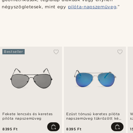
négyszögletesek, mint egy
pilóta-napszemüveg
.”
Bestseller
Fekete lencsés és keretes
Ezüst tónusú keretes pilóta
W
pilóta napszemüveg
napszemüveg tükrözött kék
s
lencsékkel
8395 Ft
8395 Ft
1