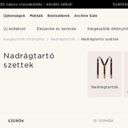
30 napos visszaküldés - kérdés nélkül!
Szállítá
Újdonságok
Márkák
Bestsellerek
Archive Sale
Új kollekció
Ékszerek és karórák
Kiegészítők öltönyh
Kiegészítők öltönyhöz
Nadrágtartók
Nadrágtartó szettek
Nadrágtartó
szettek
Nadrágtartók
SZŰRŐK
15 TERMÉK