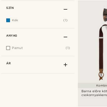
SZÍN
Kék
(1)
ANYAG
Pamut
(1)
ÁR
Kombin
Barna előre kö
csokornyakken
nadrágtartó sz