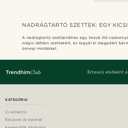
NADRÁGTARTÓ SZETTEK: EGY KICSI
A nadrágtartó szettjeinkhez egy hozzá illő csokorn
mégis időtlen szettekért, és tegyél ki magadért bá
ünnepi mintákkal.
Értesülj elsőként a
KATEGÓRIA
Új kollekció
Ékszerek és karórák
Kiegészítők öltönyhöz