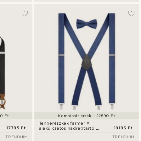
0 Ft
Kombinált érték - 22590 Ft
Tengerészkék farmer X
17795 Ft
19195 Ft
alakú csatos nadrágtartó &
előre kötött
TRENDHIM
TRENDHIM
csokornyakkendő szett