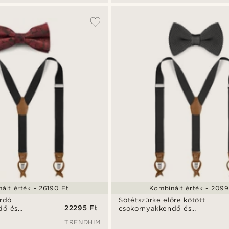
ált érték - 26190 Ft
Kombinált érték - 2099
ordó
Sötétszürke előre kötött
22295 Ft
dő és
csokornyakkendő és
ett
nadrágtartó szett
TRENDHIM