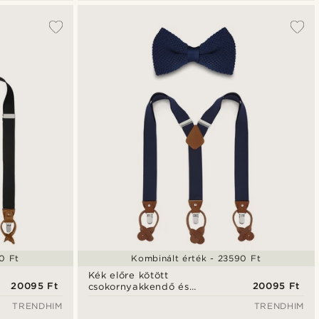
0 Ft
Kombinált érték - 23590 Ft
Kék előre kötött
20095 Ft
20095 Ft
csokornyakkendő és
nadrágtartó szett
TRENDHIM
TRENDHIM