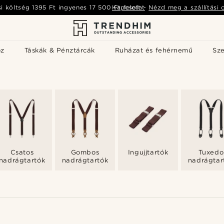
si költség
1395 Ft
ingyenes
17 500 Ft
Kapcsolat
felett
-
Nézd meg a szállítási 
öz
Táskák & Pénztárcák
Ruházat és fehérnemű
Sz
Csatos
Gombos
Ingujjtartók
Tuxedo
nadrágtartók
nadrágtartók
nadrágtar