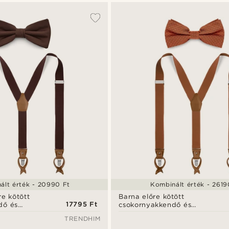
ált érték - 20990 Ft
Kombinált érték - 2619
re kötött
Barna előre kötött
17795 Ft
dő és
csokornyakkendő és
ett
nadrágtartó szett
TRENDHIM