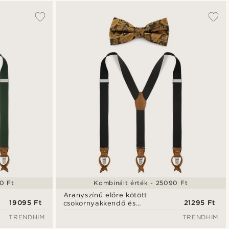
A legkeresettebb
Legfrissebb
Legalacsonyabb ár
Legmagasabb ár
0 Ft
Kombinált érték - 25090 Ft
Aranyszínű előre kötött
19095 Ft
21295 Ft
csokornyakkendő és
nadrágtartó szett
TRENDHIM
TRENDHIM