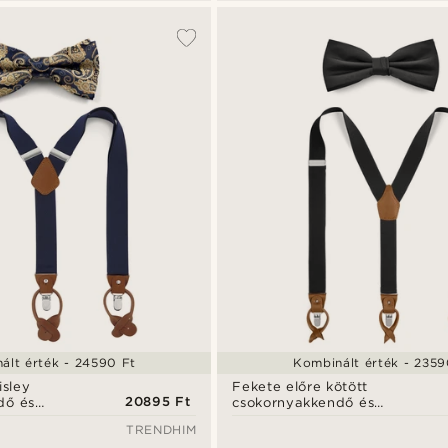
ált érték - 24590 Ft
Kombinált érték - 2359
isley
Fekete előre kötött
20895 Ft
dő és
csokornyakkendő és
ett
nadrágtartó szett
TRENDHIM