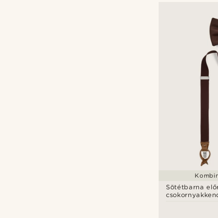
Ft
Ft
Kombin
Sötétbarna elő
csokornyakken
nadrágtartó sz