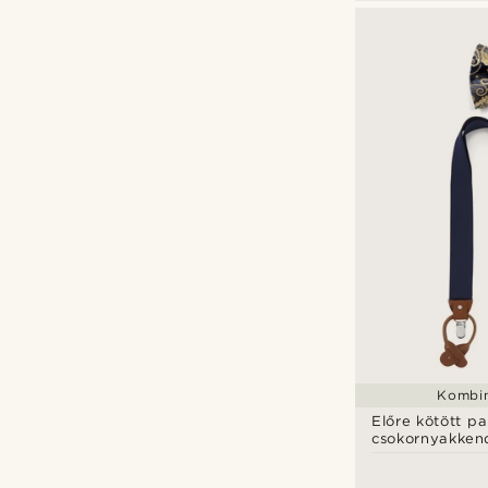
Kombin
Előre kötött pa
csokornyakken
nadrágtartó sz