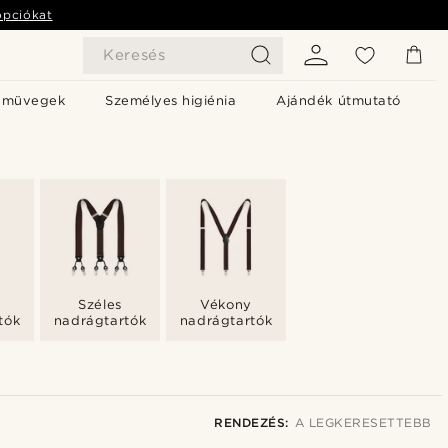
opciókat
Keresés
emüvegek
Személyes higiénia
Ajándék útmutató
Széles
Vékony
tók
nadrágtartók
nadrágtartók
RENDEZÉS:
A LEGKERESETTEBB