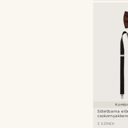
Kombin
Sötétbarna elő
csokornyakken
nadrágtartó sz
5 SZÍNEK