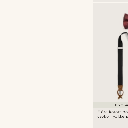
Kombin
Előre kötött b
csokornyakken
nadrágtartó sz