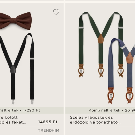
ált érték - 17290 Ft
Kombinált érték - 2619
re kötött
Széles világoskék és
14695 Ft
dő és fekete
erdőzöld váltogatható
ett
nadrágtartó szett
TRENDHIM