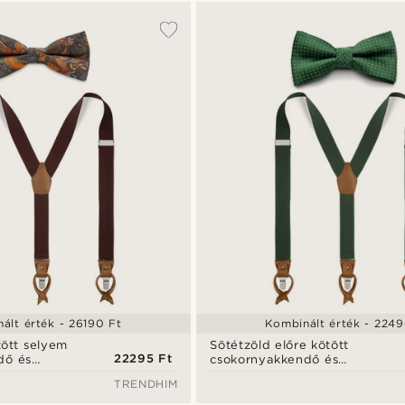
ált érték - 26190 Ft
Kombinált érték - 2249
tött selyem
Sötétzöld előre kötött
22295 Ft
dő és
csokornyakkendő és
ett
nadrágtartó szett
TRENDHIM