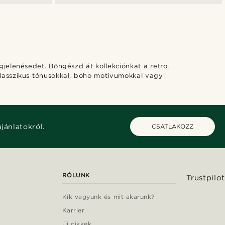
jelenésedet. Böngészd át kollekciónkat a retro,
klasszikus tónusokkal, boho motívumokkal vagy
ajánlatokról.
CSATLAKOZZ
RÓLUNK
Trustpilot
Kik vagyunk és mit akarunk?
Karrier
Új cikkek