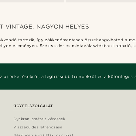
T VINTAGE, NAGYON HELYES
yakkendő tartozik, így zökkenőmentesen összehangolhatod a meg
rmilyen eseményen. Széles szín- és mintaválasztékban kapható, 
z új érkezésekről, a legfrissebb trendekről és a különleges 
ÜGYFÉLSZOLGÁLAT
Gyakran ismételt kérdések
Visszaküldés létrehozása
Nézd meg a szállítási opciókat