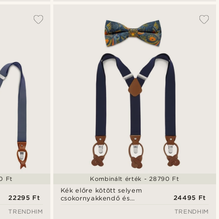
0 Ft
Kombinált érték - 28790 Ft
Kék előre kötött selyem
22295 Ft
24495 Ft
csokornyakkendő és
nadrágtartó szett
TRENDHIM
TRENDHIM