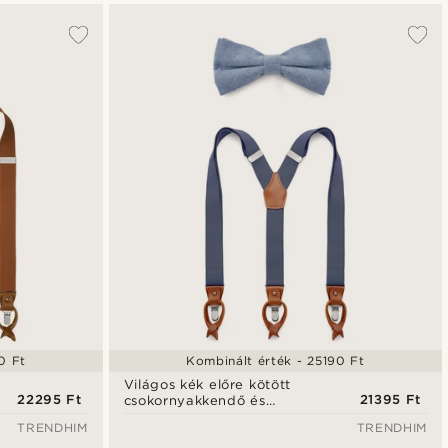
0 Ft
Kombinált érték - 25190 Ft
Világos kék előre kötött
22295 Ft
21395 Ft
csokornyakkendő és
nadrágtartó szett
TRENDHIM
TRENDHIM