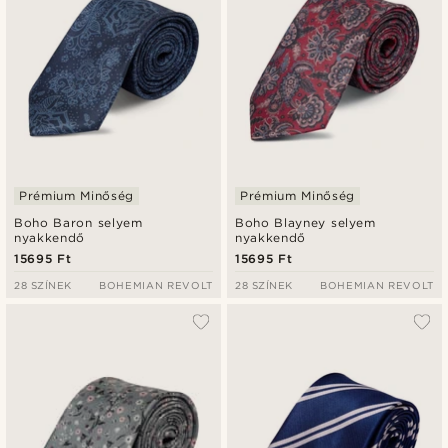
Prémium Minőség
Prémium Minőség
Boho Baron selyem
Boho Blayney selyem
nyakkendő
nyakkendő
15695 Ft
15695 Ft
28 SZÍNEK
BOHEMIAN REVOLT
28 SZÍNEK
BOHEMIAN REVOLT