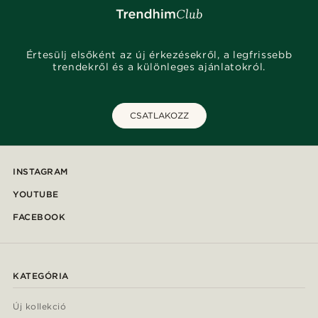
Értesülj elsőként az új érkezésekről, a legfrissebb
trendekről és a különleges ajánlatokról.
CSATLAKOZZ
INSTAGRAM
YOUTUBE
FACEBOOK
KATEGÓRIA
Új kollekció