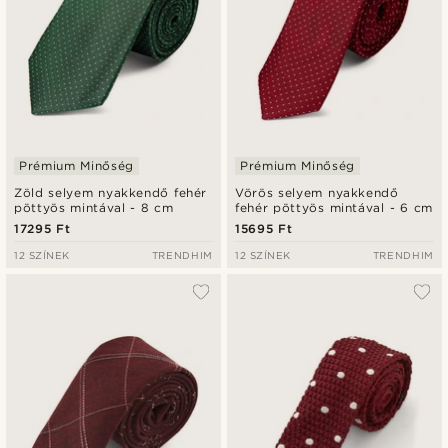
Prémium Minőség
Prémium Minőség
Zöld selyem nyakkendő fehér
Vörös selyem nyakkendő
pöttyös mintával - 8 cm
fehér pöttyös mintával - 6 cm
17295 Ft
15695 Ft
12 SZÍNEK
TRENDHIM
12 SZÍNEK
TRENDHIM