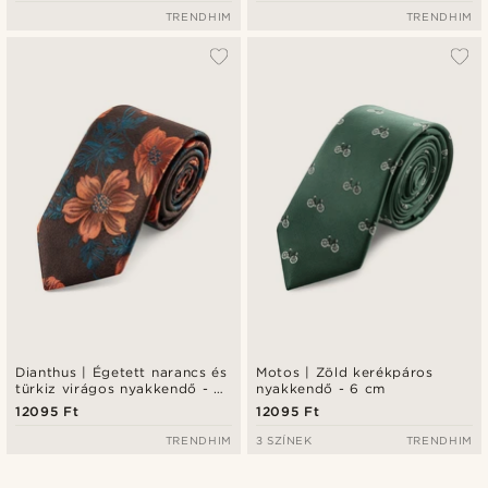
TRENDHIM
TRENDHIM
Dianthus | Égetett narancs és
Motos | Zöld kerékpáros
türkiz virágos nyakkendő - 7
nyakkendő - 6 cm
cm
12095 Ft
12095 Ft
TRENDHIM
3 SZÍNEK
TRENDHIM