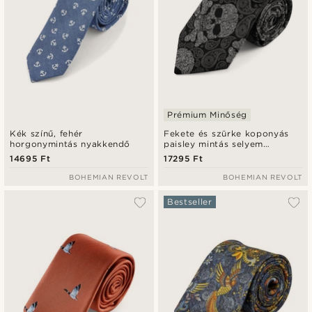
Prémium Minőség
Kék színű, fehér
Fekete és szürke koponyás
horgonymintás nyakkendő
paisley mintás selyem
nyakkendő | 8 cm
14695 Ft
17295 Ft
BOHEMIAN REVOLT
BOHEMIAN REVOLT
Bestseller