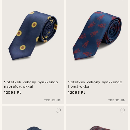
Sötétkék vékony nyakkendő
Sötétkék vékony nyakkendő
napraforgókkal
homárokkal
12095 Ft
12095 Ft
TRENDHIM
TRENDHIM