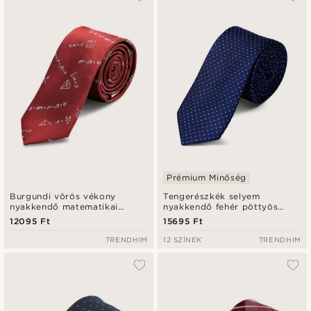
Legfrissebb
Legalacsonyabb ár
Legmagasabb ár
Prémium Minőség
Burgundi vörös vékony
Tengerészkék selyem
nyakkendő matematikai
nyakkendő fehér pöttyös
egyenletekkel
mintával - 6 cm
12095 Ft
15695 Ft
TRENDHIM
12 SZÍNEK
TRENDHIM