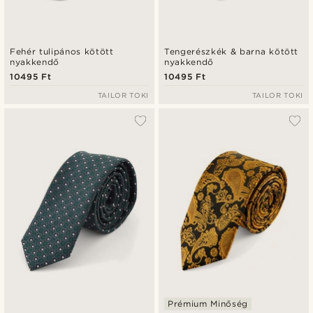
Fehér tulipános kötött
Tengerészkék & barna kötött
nyakkendő
nyakkendő
10495 Ft
10495 Ft
TAILOR TOKI
TAILOR TOKI
Prémium Minőség