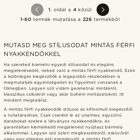
1
. oldal a
4
közül
1-60
termék mutatása a
226
termékből
MUTASD MEG STÍLUSODAT MINTÁS FÉRFI
NYAKKENDŐKKEL
Ha szereted kiemelni egyedi stílusodat és elegáns
megjelenésedet, neked való a mintás férfi nyakkendő. Ezek
a különleges kiegészítők a legapróbb részletekben is
megmutatják egyéniségedet és figyelmet vonzanak a
tömegben. Legyen szó vidám geometriai mintákról,
klasszikus csíkokról vagy akár bohém mintázatokról, itt
mindent megtalálsz.
A mintás férfi nyakkendők stílusos és kifinomult kiegészítői
a ruhatáradnak. Csak cseréld le az unalmas, egyszínű
darabokat ezekre a látványos nyakkendőkre, és
garantáltan kiemelkedő megjelenést nyújtasz bármely
alkalommal. Legyen szó üzleti megbeszélésről, esküvőről
vagy egy elegáns esti eseményről, a mintás férfi