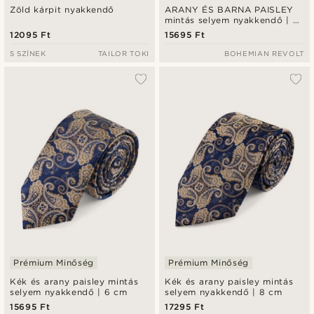
Zöld kárpit nyakkendő
ARANY ÉS BARNA PAISLEY
mintás selyem nyakkendő | 6
cm
12095 Ft
15695 Ft
5 SZÍNEK
TAILOR TOKI
BOHEMIAN REVOLT
Prémium Minőség
Prémium Minőség
Kék és arany paisley mintás
Kék és arany paisley mintás
selyem nyakkendő | 6 cm
selyem nyakkendő | 8 cm
15695 Ft
17295 Ft