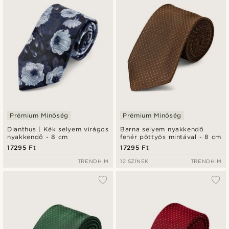
Prémium Minőség
Prémium Minőség
Dianthus | Kék selyem virágos
Barna selyem nyakkendő
nyakkendő - 8 cm
fehér pöttyös mintával - 8 cm
17295 Ft
17295 Ft
TRENDHIM
12 SZÍNEK
TRENDHIM