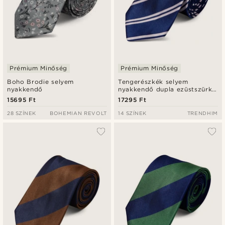
Prémium Minőség
Prémium Minőség
Boho Brodie selyem
Tengerészkék selyem
nyakkendő
nyakkendő dupla ezüstszürke
csíkkal - 8 cm
15695 Ft
17295 Ft
28 SZÍNEK
BOHEMIAN REVOLT
14 SZÍNEK
TRENDHIM