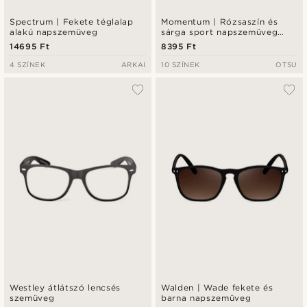
Spectrum | Fekete téglalap
Momentum | Rózsaszín és
alakú napszemüveg
sárga sport napszemüveg
körbefutó kialakítással
14695 Ft
8395 Ft
4 SZÍNEK
ARKAI
10 SZÍNEK
OTSU
Westley átlátszó lencsés
Walden | Wade fekete és
szemüveg
barna napszemüveg