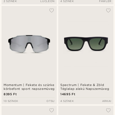
2 SZÍNEK
LUCLEON
4 SZÍNEK
FAWLER
Momentum | Fekete és szürke
Spectrum | Fekete & Zöld
körbefont sport napszemüveg
Téglalap alakú Napszemüveg
8395 Ft
14695 Ft
10 SZÍNEK
OTSU
4 SZÍNEK
ARKAI