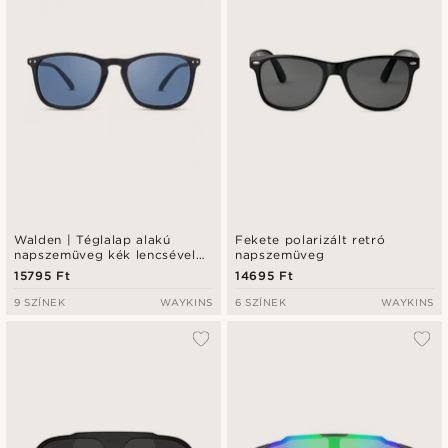
Walden | Téglalap alakú
Fekete polarizált retró
napszemüveg kék lencsével
napszemüveg
és fekete kerettel
15795 Ft
14695 Ft
9 SZÍNEK
WAYKINS
6 SZÍNEK
WAYKINS