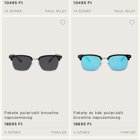
szárakkal
szárakkal
10495 Ft
10495 Ft
14 SZÍNEK
PAUL RILEY
14 SZÍNEK
PAUL RILEY
Fekete polarizált browline
Fekete és kék polarizált
napszemüveg
browline napszemüveg
18895 Ft
18895 Ft
4 SZÍNEK
FAWLER
4 SZÍNEK
FAWLER