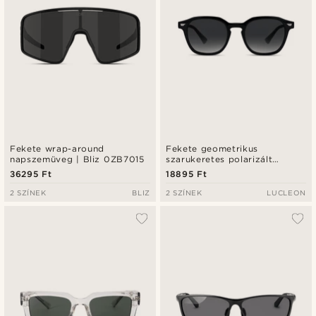
Fekete wrap-around
Fekete geometrikus
napszemüveg | Bliz 0ZB7015
szarukeretes polarizált
napszemüveg
36295 Ft
18895 Ft
2 SZÍNEK
BLIZ
2 SZÍNEK
LUCLEON