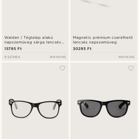
Walden | Téglalap alakú
Magnetic prémium cserélhető
napszemüveg sárga lencsével
lencsés napszemüveg
és fekete kerettel
15795 Ft
30295 Ft
9 SZÍNEK
WAYKINS
WAYKINS