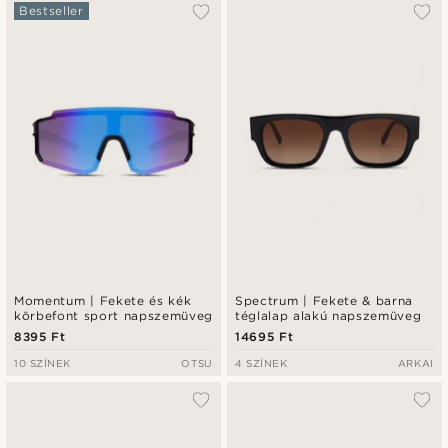
Bestseller
Momentum | Fekete és kék
Spectrum | Fekete & barna
körbefont sport napszemüveg
téglalap alakú napszemüveg
8395 Ft
14695 Ft
10 SZÍNEK
OTSU
4 SZÍNEK
ARKAI