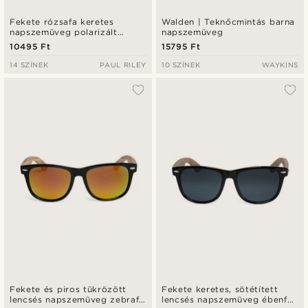
Fekete rózsafa keretes
Walden | Teknőcmintás barna
napszemüveg polarizált
napszemüveg
lencsékkel
10495 Ft
15795 Ft
14 SZÍNEK
PAUL RILEY
10 SZÍNEK
WAYKINS
Fekete és piros tükrözött
Fekete keretes, sötétített
lencsés napszemüveg zebrafa
lencsés napszemüveg ébenfa