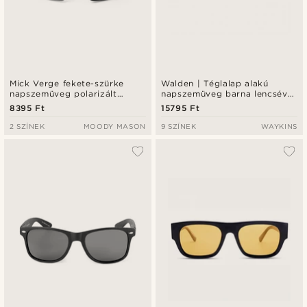
Mick Verge fekete-szürke
Walden | Téglalap alakú
napszemüveg polarizált
napszemüveg barna lencsével
lencsékkel - 3.5 kategóriás
és teknőcmintás kerettel
8395 Ft
15795 Ft
2 SZÍNEK
MOODY MASON
9 SZÍNEK
WAYKINS