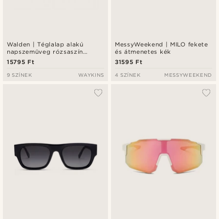
Walden | Téglalap alakú
MessyWeekend | MILO fekete
napszemüveg rózsaszín
és átmenetes kék
lencsével és fekete kerettel
15795 Ft
31595 Ft
9 SZÍNEK
WAYKINS
4 SZÍNEK
MESSYWEEKEND