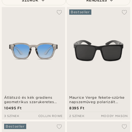
SZŰRŐK
RENDEZÉS
A legkeresettebb
Bestseller
Legfrissebb
Legalacsonyabb ár
Legmagasabb ár
Átlátszó és kék gradiens
Maurice Verge fekete-szürke
geometrikus szarukeretes
napszemüveg polarizált
napszemüveg
lencsékkel
10495 Ft
8395 Ft
3 SZÍNEK
COLLIN ROWE
2 SZÍNEK
MOODY MASON
Bestseller