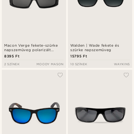
Macon Verge fekete-szürke
Walden | Wade fekete és
napszemüveg polarizált
szürke napszemüveg
lencsékkel
8395 Ft
15795 Ft
2 SZÍNEK
MOODY MASON
10 SZÍNEK
WAYKINS