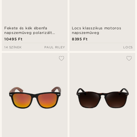
Fekete és kék ébenfa
Locs klasszikus motoros
napszemüveg polarizált
napszemüveg
lencsékkel
10495 Ft
8395 Ft
14 SZÍNEK
PAUL RILEY
LOCS