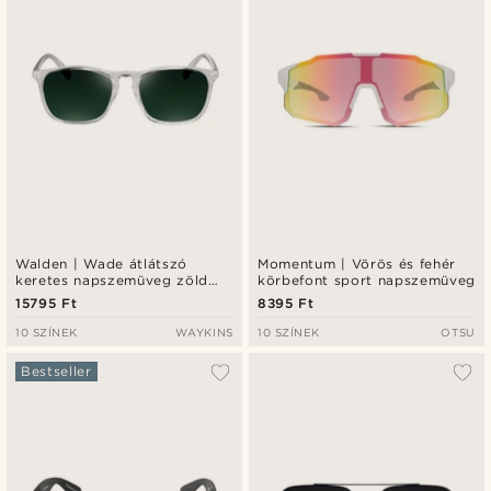
Walden | Wade átlátszó
Momentum | Vörös és fehér
keretes napszemüveg zöld
körbefont sport napszemüveg
lencsékkel
15795 Ft
8395 Ft
10 SZÍNEK
WAYKINS
10 SZÍNEK
OTSU
Bestseller