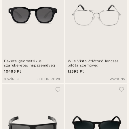
Fekete geometrikus
Wile Vista átlátszó lencsés
szarukeretes napszemüveg
pilóta szemüveg
10495 Ft
12595 Ft
3 SZÍNEK
COLLIN ROWE
WAYKINS