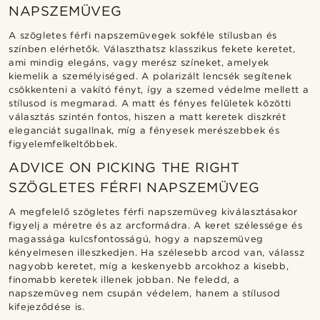
NAPSZEMÜVEG
A szögletes férfi napszemüvegek sokféle stílusban és
színben elérhetők. Választhatsz klasszikus fekete keretet,
ami mindig elegáns, vagy merész színeket, amelyek
kiemelik a személyiséged. A polarizált lencsék segítenek
csökkenteni a vakító fényt, így a szemed védelme mellett a
stílusod is megmarad. A matt és fényes felületek közötti
választás szintén fontos, hiszen a matt keretek diszkrét
eleganciát sugallnak, míg a fényesek merészebbek és
figyelemfelkeltőbbek.
ADVICE ON PICKING THE RIGHT
SZÖGLETES FÉRFI NAPSZEMÜVEG
A megfelelő szögletes férfi napszemüveg kiválasztásakor
figyelj a méretre és az arcformádra. A keret szélessége és
magassága kulcsfontosságú, hogy a napszemüveg
kényelmesen illeszkedjen. Ha szélesebb arcod van, válassz
nagyobb keretet, míg a keskenyebb arcokhoz a kisebb,
finomabb keretek illenek jobban. Ne feledd, a
napszemüveg nem csupán védelem, hanem a stílusod
kifejeződése is.