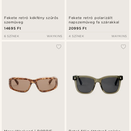
Fekete retró kékfény szűrős
Fekete retró polarizált
szemüveg
napszemüveg fa szárakkal
14695 Ft
20995 Ft
6 SZÍNEK
WAYKINS
4 SZÍNEK
WAYKINS