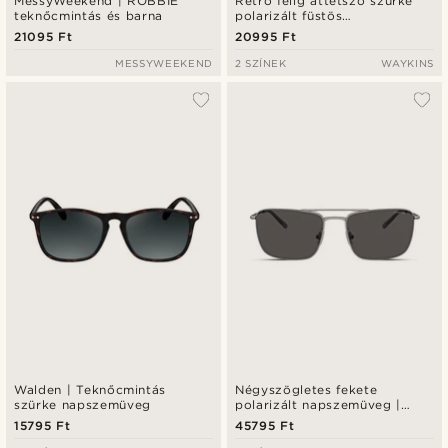
MessyWeekend | ROBBIE
Retró félig áttetsző szürke
teknőcmintás és barna
polarizált füstös
napszemüveg
21095 Ft
20995 Ft
MESSYWEEKEND
2 SZÍNEK
WAYKINS
Walden | Teknőcmintás
Négyszögletes fekete
szürke napszemüveg
polarizált napszemüveg |
Arnette 0AN3088
15795 Ft
45795 Ft