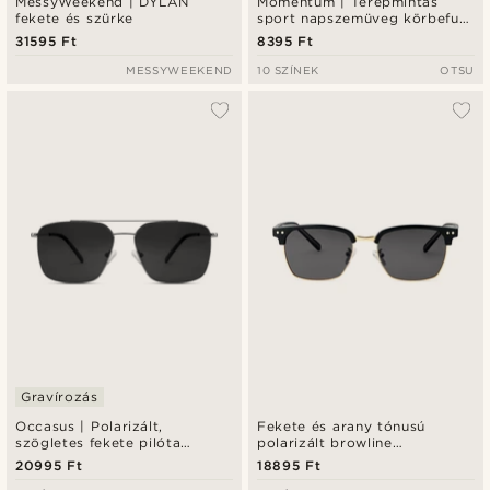
MessyWeekend | DYLAN
Momentum | Terepmintás
fekete és szürke
sport napszemüveg körbefutó
kialakítással
31595 Ft
8395 Ft
MESSYWEEKEND
10 SZÍNEK
OTSU
Gravírozás
Occasus | Polarizált,
Fekete és arany tónusú
szögletes fekete pilóta
polarizált browline
napszemüveg
napszemüveg
20995 Ft
18895 Ft