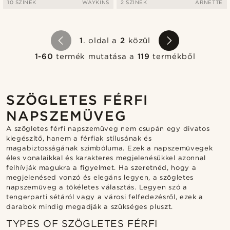
10 SZÍNEK
WAYKINS
2 SZÍNEK
ARNETTE
1
. oldal a
2
közül
1-60
termék mutatása a
119
termékből
SZÖGLETES FÉRFI
NAPSZEMÜVEG
A szögletes férfi napszemüveg nem csupán egy divatos
kiegészítő, hanem a férfiak stílusának és
magabiztosságának szimbóluma. Ezek a napszemüvegek
éles vonalaikkal és karakteres megjelenésükkel azonnal
felhívják magukra a figyelmet. Ha szeretnéd, hogy a
megjelenésed vonzó és elegáns legyen, a szögletes
napszemüveg a tökéletes választás. Legyen szó a
tengerparti sétáról vagy a városi felfedezésről, ezek a
darabok mindig megadják a szükséges pluszt.
TYPES OF SZÖGLETES FÉRFI