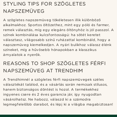
STYLING TIPS FOR SZÖGLETES
NAPSZEMÜVEG
A szögletes napszemüveg tökéletesen illik különböző
alkalmakhoz. Sportos öltözethez, mint egy póló és farmer,
remek választás, míg egy elegáns öltönyhöz is jól passzol. A
színek kombinálása kulcsfontosságú: ha sötét keretet
választasz, világosabb színű ruházattal kombináld, hogy a
napszemüveg kiemelkedjen. A nyári bulikhoz válassz élénk
színeket, míg a hűvösebb hónapokban a klasszikus
árnyalatok a nyerők.
REASONS TO SHOP SZÖGLETES FÉRFI
NAPSZEMÜVEG AT TRENDHIM
A Trendhimnél a szögletes férfi napszemüvegek széles
választékát találod, és a vásárlás során nemcsak stílusos,
hanem biztonságos döntést is hozol. A termékekhez
ingyenes csere és 2 éves garancia jár, így nyugodtan
vásárolhatsz. Ne habozz, válaszd ki a számodra
legmegfelelőbb darabot, és lépj ki a világba magabiztosan!