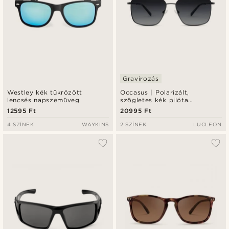
Gravírozás
Westley kék tükrözött
Occasus | Polarizált,
lencsés napszemüveg
szögletes kék pilóta
napszemüveg
12595 Ft
20995 Ft
4 SZÍNEK
WAYKINS
2 SZÍNEK
LUCLEON