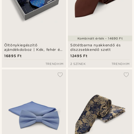
Kombinált érték - 14690 Ft
Öltönykiegészítő
Sötétbarna nyakkendő és
ajándékdoboz | Kék, fehér és
díszzsebkendő szett
ezüst tónusú szett
16895 Ft
12495 Ft
TRENDHIM
2 SZÍNEK
TRENDHIM