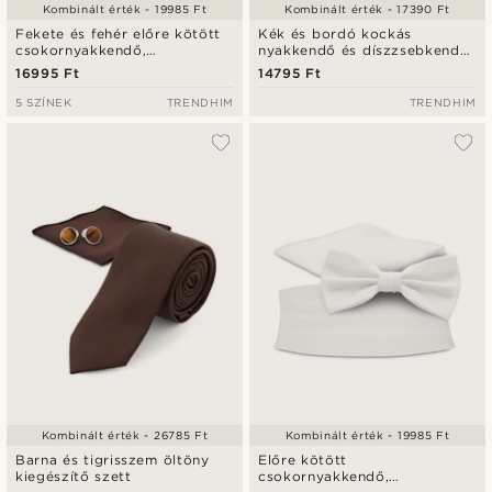
Kombinált érték - 19985 Ft
Kombinált érték - 17390 Ft
Fekete és fehér előre kötött
Kék és bordó kockás
csokornyakkendő,
nyakkendő és díszzsebkendő
díszzsebkendő és övkendő
szett
16995 Ft
14795 Ft
szett
5 SZÍNEK
TRENDHIM
TRENDHIM
Kombinált érték - 26785 Ft
Kombinált érték - 19985 Ft
Barna és tigrisszem öltöny
Előre kötött
kiegészítő szett
csokornyakkendő,