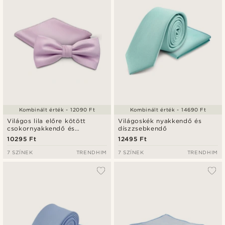
Kombinált érték - 12090 Ft
Kombinált érték - 14690 Ft
Világos lila előre kötött
Világoskék nyakkendő és
csokornyakkendő és
díszzsebkendő
díszzsebkendő szett
10295 Ft
12495 Ft
7 SZÍNEK
TRENDHIM
7 SZÍNEK
TRENDHIM