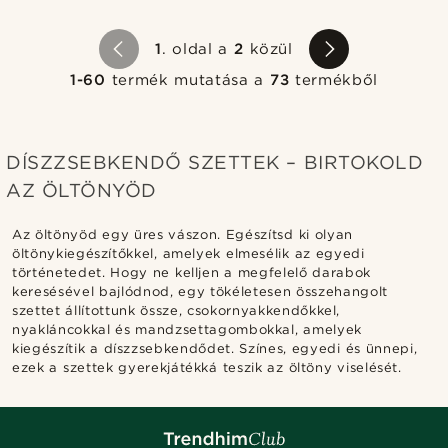
1
. oldal a
2
közül
1-60
termék mutatása a
73
termékből
DÍSZZSEBKENDŐ SZETTEK – BIRTOKOLD
AZ ÖLTÖNYÖD
Az öltönyöd egy üres vászon. Egészítsd ki olyan
öltönykiegészítőkkel, amelyek elmesélik az egyedi
történetedet. Hogy ne kelljen a megfelelő darabok
keresésével bajlódnod, egy tökéletesen összehangolt
szettet állítottunk össze, csokornyakkendőkkel,
nyakláncokkal és mandzsettagombokkal, amelyek
kiegészítik a díszzsebkendődet. Színes, egyedi és ünnepi,
ezek a szettek gyerekjátékká teszik az öltöny viselését.