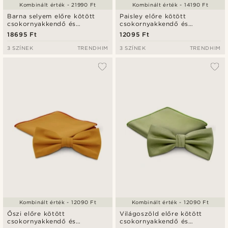
Kombinált érték - 21990 Ft
Kombinált érték - 14190 Ft
Barna selyem előre kötött
Paisley előre kötött
csokornyakkendő és
csokornyakkendő és
díszzsebkendő szett
díszzsebkendő szett
18695 Ft
12095 Ft
3 SZÍNEK
TRENDHIM
3 SZÍNEK
TRENDHIM
Kombinált érték - 12090 Ft
Kombinált érték - 12090 Ft
Őszi előre kötött
Világoszöld előre kötött
csokornyakkendő és
csokornyakkendő és