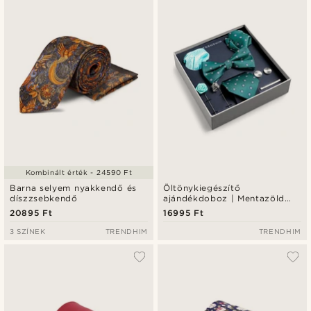
Kombinált érték - 24590 Ft
Barna selyem nyakkendő és
Öltönykiegészítő
díszzsebkendő
ajándékdoboz | Mentazöld
gyémántmintás szett.
20895 Ft
16995 Ft
3 SZÍNEK
TRENDHIM
TRENDHIM