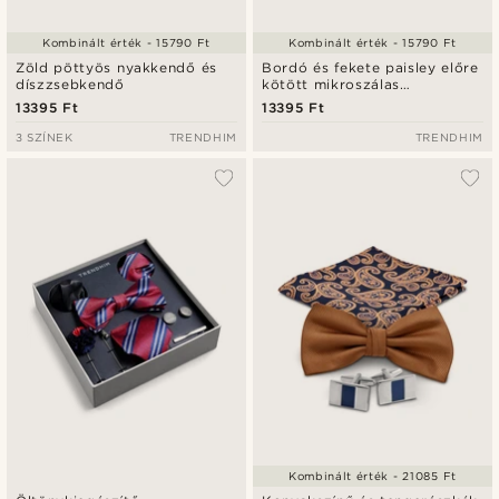
Kombinált érték - 15790 Ft
Kombinált érték - 15790 Ft
Zöld pöttyös nyakkendő és
Bordó és fekete paisley előre
díszzsebkendő
kötött mikroszálas
csokornyakkendő és
13395 Ft
13395 Ft
díszzsebkendő szett
3 SZÍNEK
TRENDHIM
TRENDHIM
Kombinált érték - 21085 Ft