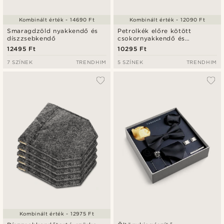
Kombinált érték - 14690 Ft
Kombinált érték - 12090 Ft
Smaragdzöld nyakkendő és
Petrolkék előre kötött
díszzsebkendő
csokornyakkendő és
díszzsebkendő szett
12495 Ft
10295 Ft
7 SZÍNEK
TRENDHIM
5 SZÍNEK
TRENDHIM
Kombinált érték - 12975 Ft