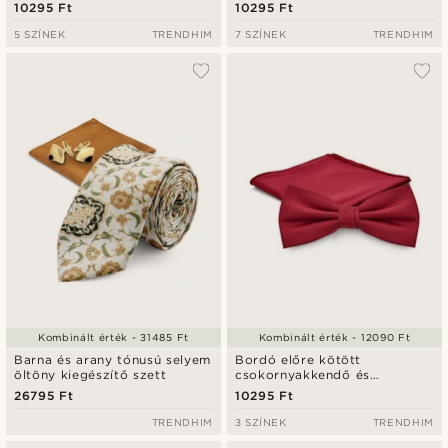
díszzsebkendő szett
díszzsebkendő szett
10295 Ft
10295 Ft
5 SZÍNEK
TRENDHIM
7 SZÍNEK
TRENDHIM
Kombinált érték - 31485 Ft
Kombinált érték - 12090 Ft
Barna és arany tónusú selyem
Bordó előre kötött
öltöny kiegészítő szett
csokornyakkendő és
díszzsebkendő szett
26795 Ft
10295 Ft
TRENDHIM
3 SZÍNEK
TRENDHIM