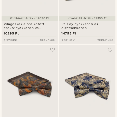
Kombinált érték - 12090 Ft
Kombinált érték - 17390 Ft
Világoskék előre kötött
Paisley nyakkendő és
csokornyakkendő és
díszzsebkendő
díszzsebkendő szett
10295 Ft
14795 Ft
5 SZÍNEK
TRENDHIM
3 SZÍNEK
TRENDHIM