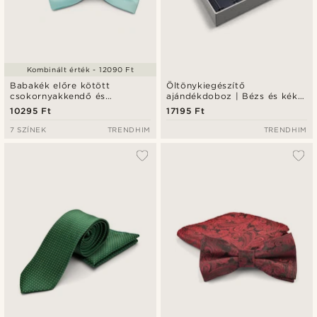
Kombinált érték - 12090 Ft
Babakék előre kötött
Öltönykiegészítő
csokornyakkendő és
ajándékdoboz | Bézs és kék
díszzsebkendő szett
virágmintás szett
10295 Ft
17195 Ft
7 SZÍNEK
TRENDHIM
TRENDHIM