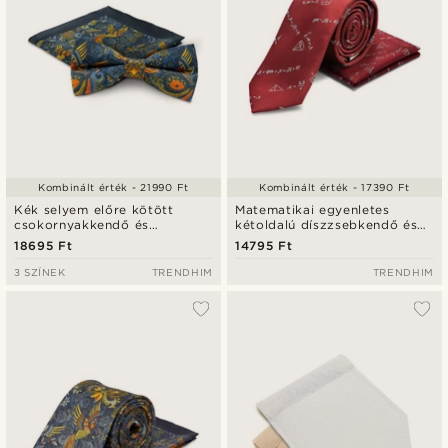
Kombinált érték - 21990 Ft
Kombinált érték - 17390 Ft
Kék selyem előre kötött
Matematikai egyenletes
csokornyakkendő és
kétoldalú díszzsebkendő és
díszzsebkendő szett
nyakkendő szett
18695 Ft
14795 Ft
3 SZÍNEK
TRENDHIM
TRENDHIM