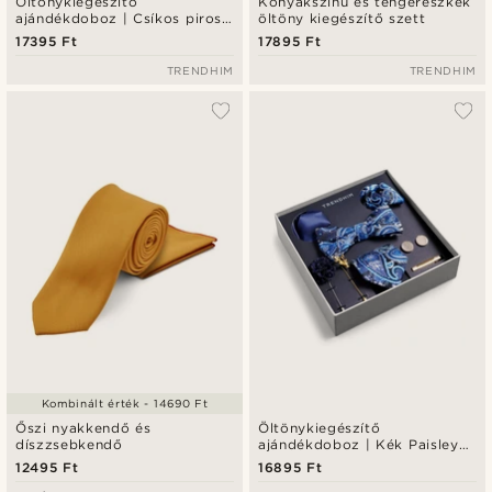
Öltönykiegészítő
Konyakszínű és tengerészkék
ajándékdoboz | Csíkos piros
öltöny kiegészítő szett
és fekete szett
17395 Ft
17895 Ft
TRENDHIM
TRENDHIM
Kombinált érték - 14690 Ft
Őszi nyakkendő és
Öltönykiegészítő
díszzsebkendő
ajándékdoboz | Kék Paisley
és arany tónusú szett
12495 Ft
16895 Ft