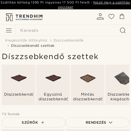
Szállítási költség
1395 Ft
ingyenes
17 500 Ft
felett -
Nézd meg a szállítási
opciókat
Keresés
Kiegészítők öltönyhöz
Díszzsebkendők
Díszzsebkendő szettek
Díszzsebkendő szettek
Díszzsebkendők
Egyszínű
Mintás
Díszzsebke
díszzsebkendők
díszzsebkendők
kiegészít
73 Termék
SZŰRŐK
RENDEZÉS