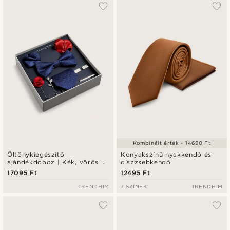
A legkeresettebb
Legfrissebb
Legalacsonyabb ár
Legmagasabb ár
Kombinált érték - 14690 Ft
Öltönykiegészítő
Konyakszínű nyakkendő és
ajándékdoboz | Kék, vörös és
díszzsebkendő
ezüst tónusú szett
17095 Ft
12495 Ft
TRENDHIM
7 SZÍNEK
TRENDHIM