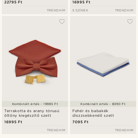
díszzsebkendő és övkendő
22795 Ft
16995 Ft
szett
TRENDHIM
5 SZÍNEK
TRENDHIM
Kombinált érték - 19985 Ft
Kombinált érték - 8390 Ft
Terrakotta és arany tónusú
Fehér és babakék
öltöny kiegészítő szett
díszzsebkendő szett
16995 Ft
7095 Ft
TRENDHIM
TRENDHIM