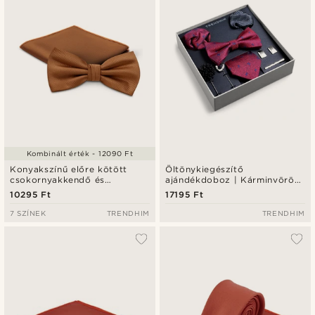
Kombinált érték - 12090 Ft
Konyakszínű előre kötött
Öltönykiegészítő
csokornyakkendő és
ajándékdoboz | Kárminvörös
díszzsebkendő szett
és királykék masni motívumos
10295 Ft
17195 Ft
szett
7 SZÍNEK
TRENDHIM
TRENDHIM