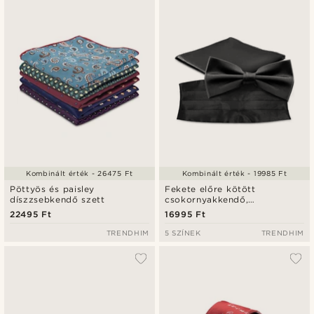
Kombinált érték - 26475 Ft
Kombinált érték - 19985 Ft
Pöttyös és paisley
Fekete előre kötött
díszzsebkendő szett
csokornyakkendő,
díszzsebkendő és övkendő
22495 Ft
16995 Ft
szett
TRENDHIM
5 SZÍNEK
TRENDHIM