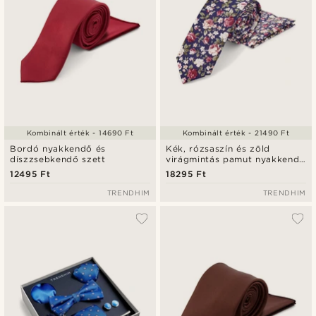
Kombinált érték - 14690 Ft
Kombinált érték - 21490 Ft
Bordó nyakkendő és
Kék, rózsaszín és zöld
díszzsebkendő szett
virágmintás pamut nyakkendő
és díszzsebkendő szett
12495 Ft
18295 Ft
TRENDHIM
TRENDHIM