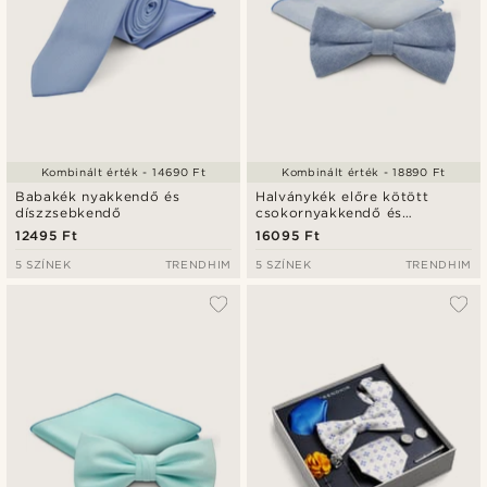
Kombinált érték - 14690 Ft
Kombinált érték - 18890 Ft
Babakék nyakkendő és
Halványkék előre kötött
díszzsebkendő
csokornyakkendő és
díszzsebkendő szett
12495 Ft
16095 Ft
5 SZÍNEK
TRENDHIM
5 SZÍNEK
TRENDHIM