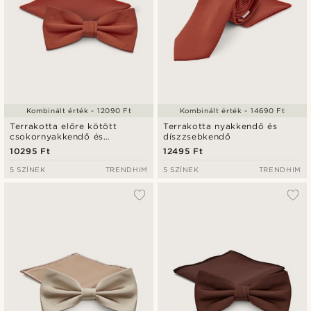
Kombinált érték - 12090 Ft
Kombinált érték - 14690 Ft
Terrakotta előre kötött
Terrakotta nyakkendő és
csokornyakkendő és
díszzsebkendő
díszzsebkendő szett
10295 Ft
12495 Ft
5 SZÍNEK
TRENDHIM
5 SZÍNEK
TRENDHIM