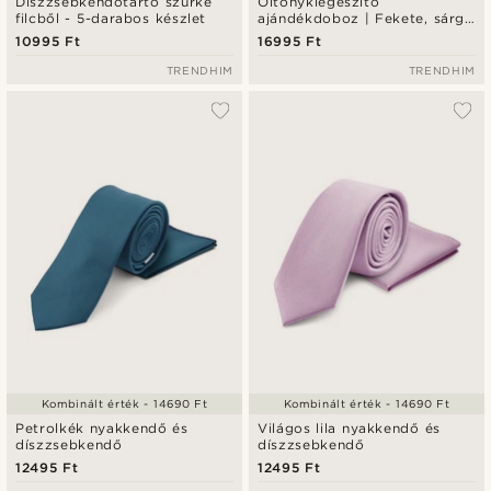
Díszzsebkendőtartó szürke
Öltönykiegészítő
filcből - 5-darabos készlet
ajándékdoboz | Fekete, sárga
és ezüst tónusú szett
10995 Ft
16995 Ft
TRENDHIM
TRENDHIM
Kombinált érték - 14690 Ft
Kombinált érték - 14690 Ft
Petrolkék nyakkendő és
Világos lila nyakkendő és
díszzsebkendő
díszzsebkendő
12495 Ft
12495 Ft