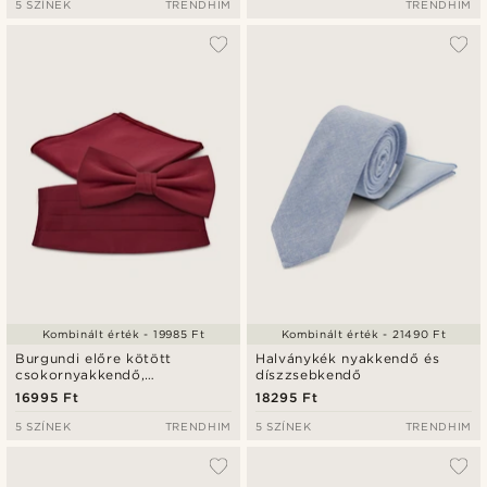
5 SZÍNEK
TRENDHIM
TRENDHIM
Kombinált érték - 19985 Ft
Kombinált érték - 21490 Ft
Burgundi előre kötött
Halványkék nyakkendő és
csokornyakkendő,
díszzsebkendő
díszzsebkendő és övkendő
16995 Ft
18295 Ft
szett
5 SZÍNEK
TRENDHIM
5 SZÍNEK
TRENDHIM