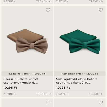
5 SZÍNEK
TRENDHIM
7 SZÍNEK
TRENDHIM
Kombinált érték - 12090 Ft
Kombinált érték - 12090 Ft
Cserszínű előre kötött
Smaragdzöld előre kötött
csokornyakkendő és
csokornyakkendő és
díszzsebkendő szett
díszzsebkendő szett
10295 Ft
10295 Ft
7 SZÍNEK
TRENDHIM
7 SZÍNEK
TRENDHIM