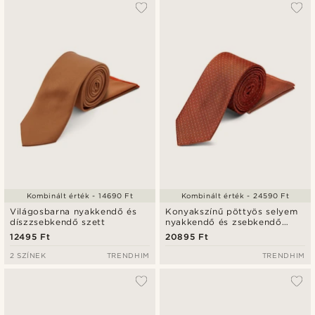
Kombinált érték - 14690 Ft
Kombinált érték - 24590 Ft
Világosbarna nyakkendő és
Konyakszínű pöttyös selyem
díszzsebkendő szett
nyakkendő és zsebkendő
szett
12495 Ft
20895 Ft
2 SZÍNEK
TRENDHIM
TRENDHIM