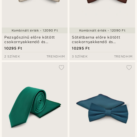
Kombinált érték - 12090 Ft
Kombinált érték - 12090 Ft
Pezsgőszínű előre kötött
Sötétbarna előre kötött
csokornyakkendő és
csokornyakkendő és
díszzsebkendő szett
díszzsebkendő szett
10295 Ft
10295 Ft
2 SZÍNEK
TRENDHIM
3 SZÍNEK
TRENDHIM