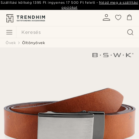
Szállítási költség
1395 Ft
ingyenes
17 500 Ft
felett -
Nézd meg a szállítási
opciókat
Keresés
Övek
Öltönyövek