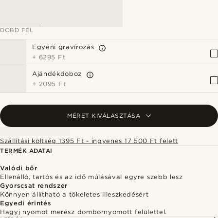
DOBD FEL
Egyéni gravírozás
+
6295 Ft
Ajándékdoboz
+
2095 Ft
MÉRET KIVÁLASZTÁSA
Szállítási költség 1395 Ft - ingyenes 17 500 Ft felett
TERMÉK ADATAI
Valódi bőr
Ellenálló, tartós és az idő múlásával egyre szebb lesz
Gyorscsat rendszer
Könnyen állítható a tökéletes illeszkedésért
Egyedi érintés
Hagyj nyomot merész dombornyomott felülettel.