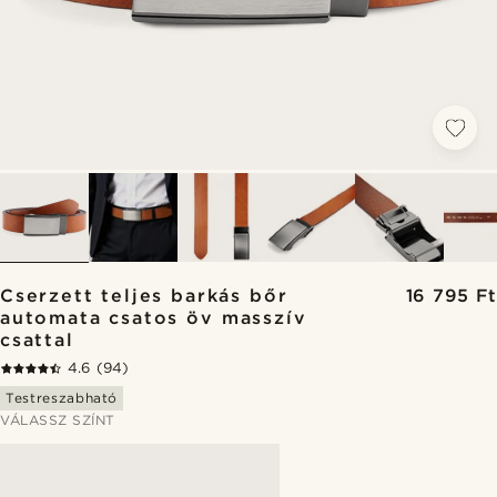
Cserzett teljes barkás bőr
16 795 Ft
automata csatos öv masszív
csattal
4.6
(94)
Testreszabható
VÁLASSZ SZÍNT