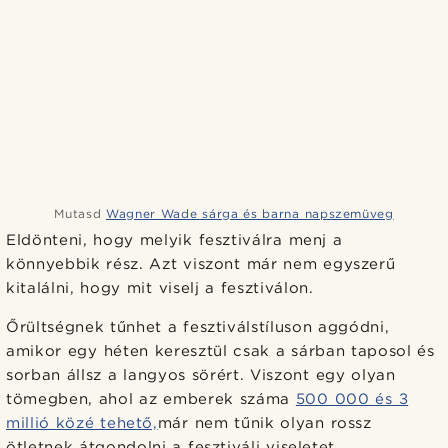
Mutasd
Wagner Wade sárga és barna napszemüveg
Eldönteni, hogy melyik fesztiválra menj a
könnyebbik rész. Azt viszont már nem egyszerű
kitalálni, hogy mit viselj a fesztiválon.
Őrültségnek tűnhet a fesztiválstíluson aggódni,
amikor egy héten keresztül csak a sárban taposol és
sorban állsz a langyos sörért. Viszont egy olyan
tömegben, ahol az emberek száma
500 000 és 3
millió közé tehető,
már nem tűnik olyan rossz
ötletnek átgondolni a fesztiváli viseletet.