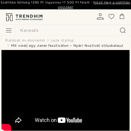
Szállítási költség
1395 Ft
ingyenes
17 500 Ft
felett -
Nézd meg a szállítási
opciókat
Keresés
Ruházat és alsónemű
Laza styling
Mit viselj egy zenei fesztiválon – Nyári fesztivál stíluskalauz