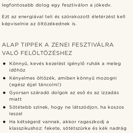
legfontosabb dolog egy fesztiválon a jókedv.
Ezt az energiával teli és szórakozott életérzést kell
képviselnie az öltözékednek is.
ALAP TIPPEK A ZENEI FESZTIVÁLRA
VALÓ FELÖLTÖZÉSHEZ
Könnyű, kevés kezelést igénylő ruhák a meleg
időhöz
Kényelmes öltözék, amiben könnyű mozogni
(egész éjjel táncolni!)
Gyorsan száradó dolgok az eső és az izzadás
miatt
Sötétebb színek, hogy ne látszódjon, ha koszos
leszel
Ha kétségeid vannak, akkor ragaszkodj a
klasszikushoz: fekete, sötétszürke és kék nadrág