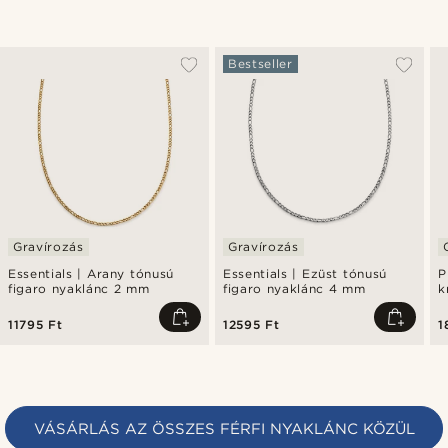
Bestseller
Gravírozás
Gravírozás
Essentials | Arany tónusú
Essentials | Ezüst tónusú
P
figaro nyaklánc 2 mm
figaro nyaklánc 4 mm
k
11795 Ft
12595 Ft
1
VÁSÁRLÁS AZ ÖSSZES FÉRFI NYAKLÁNC KÖZÜL