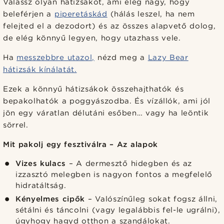
Válassz olyan hátizsákot, ami elég nagy, hogy
beleférjen a
piperetáskád
(hálás leszel, ha nem
felejted el a dezodort) és az összes alapvető dolog,
de elég könnyű legyen, hogy utazhass vele.
Ha
messzebbre utazol,
nézd meg a
Lazy Bear
hátizsák kínálatát.
Ezek a könnyű hátizsákok összehajthatók és
bepakolhatók a poggyászodba. És vízállók, ami jól
jön egy váratlan délutáni esőben… vagy ha leöntik
sörrel.
Mit pakolj egy fesztiválra – Az alapok
Vizes kulacs
– A dermesztő hidegben és az
izzasztó melegben is nagyon fontos a megfelelő
hidratáltság.
Kényelmes cipők
– Valószínűleg sokat fogsz állni,
sétálni és táncolni (vagy legalábbis fel-le ugrálni),
úgyhogy hagyd otthon a szandálokat.