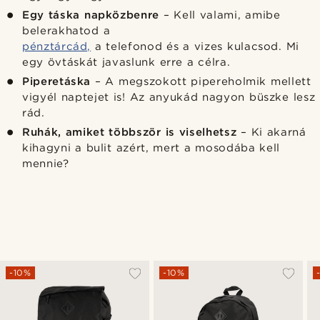
Egy táska napközbenre
– Kell valami, amibe
belerakhatod a
pénztárcád,
a telefonod és a vizes kulacsod. Mi
egy övtáskát javaslunk erre a célra.
Piperetáska
– A megszokott pipereholmik mellett
vigyél naptejet is! Az anyukád nagyon büszke lesz
rád.
Ruhák, amiket többször is viselhetsz
– Ki akarná
kihagyni a bulit azért, mert a mosodába kell
mennie?
-10%
-10%