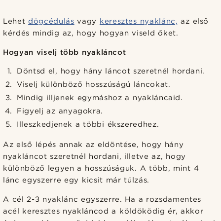
Lehet
dögcédulás
vagy
keresztes nyaklánc,
az első
kérdés mindig az, hogy hogyan viseld őket.
Hogyan viselj több nyakláncot
Döntsd el, hogy hány láncot szeretnél hordani.
Viselj különböző hosszúságú láncokat.
Mindig illjenek egymáshoz a nyakláncaid.
Figyelj az anyagokra.
Illeszkedjenek a többi ékszeredhez.
Az első lépés annak az eldöntése, hogy hány
nyakláncot szeretnél hordani, illetve az, hogy
különböző legyen a hosszúságuk. A több, mint 4
lánc egyszerre egy kicsit már túlzás.
A cél 2-3 nyaklánc egyszerre. Ha a rozsdamentes
acél keresztes nyakláncod a köldöködig ér, akkor