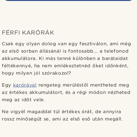
FÉRFI KARÓRÁK
Csak egy olyan dolog van egy fesztiválon, ami még
az első sorban állásánál is fontosabb... a telefonod
akkumulátora. Ki más tenné különben a barátaidat
féltékennyé, ha nem emlékeztetnéd őket időnként,
hogy milyen jól szórakozol?
Egy
karórával
rengeteg merüléstől mentheted meg
az értékes akkumulátort, és a régi módon nézheted
meg az időt vele.
Ne vigyél magaddal túl értékes órát, de annyira
rossz minőségűt se, ami az első eső után megáll.