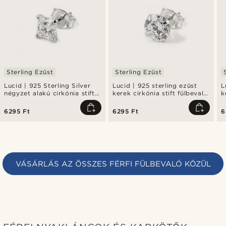
Sterling Ezüst
Sterling Ezüst
Lucid | 925 Sterling Silver
Lucid | 925 sterling ezüst
L
négyzet alakú cirkónia stift
kerek cirkónia stift fülbevaló
k
fülbevaló 6 mm
6 mm
8
6295 Ft
6295 Ft
6
VÁSÁRLÁS AZ ÖSSZES FÉRFI FÜLBEVALÓ KÖZÜL