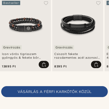
Bestseller
Gravírozás
Gravírozás
Icon vörös tigrisszem
Csiszolt fekete
E
gyöngyös & fekete bőr
rozsdamentes acél azonosító
4
karkötő
karkötő
13895 Ft
8395 Ft
8
VÁSÁRLÁS A FÉRFI KARKÖTŐK KÖZÜL