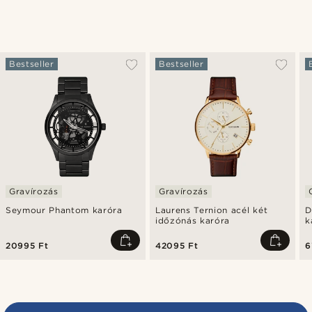
Bestseller
Bestseller
Gravírozás
Gravírozás
Seymour Phantom karóra
Laurens Ternion acél két
D
időzónás karóra
k
ó
20995 Ft
42095 Ft
6