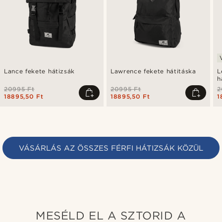
Lance fekete hátizsák
Lawrence fekete hátitáska
L
h
20995 Ft
20995 Ft
2
18895,50 Ft
18895,50 Ft
1
VÁSÁRLÁS AZ ÖSSZES FÉRFI HÁTIZSÁK KÖZÜL
MESÉLD EL A SZTORID A