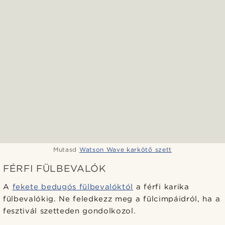
Mutasd
Watson Wave karkötő szett
FÉRFI FÜLBEVALÓK
A
fekete bedugós fülbevalóktól
a férfi karika
fülbevalókig. Ne feledkezz meg a fülcimpáidról, ha a
fesztivál szetteden gondolkozol.