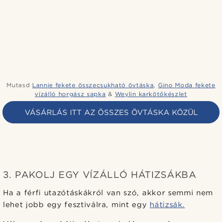
Mutasd
Lannie fekete összecsukható övtáska
,
Gino Moda fekete
vízálló horgász sapka
&
Weylin karkötőkészlet
VÁSÁRLÁS ITT AZ ÖSSZES ÖVTÁSKA KÖZÜL
3. PAKOLJ EGY VÍZÁLLÓ HÁTIZSÁKBA
Ha a férfi utazótáskákról van szó, akkor semmi nem
lehet jobb egy fesztiválra, mint egy
hátizsák.