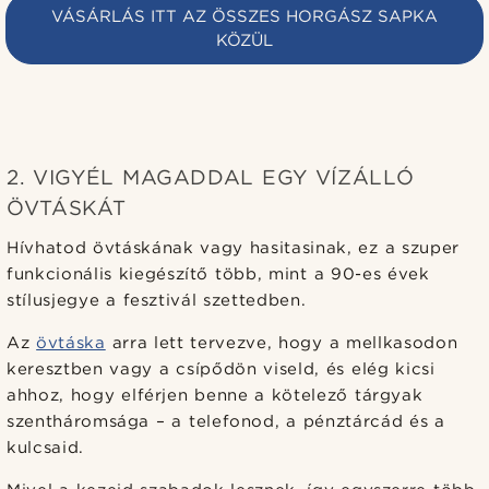
VÁSÁRLÁS ITT AZ ÖSSZES HORGÁSZ SAPKA
KÖZÜL
2. VIGYÉL MAGADDAL EGY VÍZÁLLÓ
ÖVTÁSKÁT
Hívhatod övtáskának vagy hasitasinak, ez a szuper
funkcionális kiegészítő több, mint a 90-es évek
stílusjegye a fesztivál szettedben.
Az
övtáska
arra lett tervezve, hogy a mellkasodon
keresztben vagy a csípődön viseld, és elég kicsi
ahhoz, hogy elférjen benne a kötelező tárgyak
szentháromsága – a telefonod, a pénztárcád és a
kulcsaid.