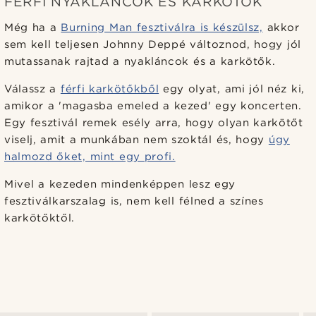
FÉRFI NYAKLÁNCOK ÉS KARKÖTŐK
Még ha a
Burning Man fesztiválra is készülsz,
akkor
sem kell teljesen Johnny Deppé változnod, hogy jól
mutassanak rajtad a nyakláncok és a karkötők.
Válassz a
férfi karkötőkből
egy olyat, ami jól néz ki,
amikor a 'magasba emeled a kezed' egy koncerten.
Egy fesztivál remek esély arra, hogy olyan karkötőt
viselj, amit a munkában nem szoktál és, hogy
úgy
halmozd őket, mint egy profi.
Mivel a kezeden mindenképpen lesz egy
fesztiválkarszalag is, nem kell félned a színes
karkötőktől.