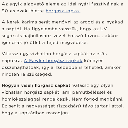
Az egyik alapvető eleme az idei nyári fesztiválnak a
90-es évek ihlette
horgász sapka.
A kerek karima segít megóvni az arcod és a nyakad
a naptól. Ha figyelembe vesszük, hogy az UV-
sugárzás hajhulláshoz vezet hosszú távon.... akkor
igencsak jó ötlet a fejed megvédése.
Válassz egy vízhatlan horgász sapkát az esős
napokra.
A Fawler horgász sapkák
könnyen
összehajthatóak, így a zsebedbe is teheted, amikor
nincsen rá szükséged.
Hogyan viselj horgász sapkát
Válassz egy olyan
vízhatlan horgász sapkát, ami pamutbéléssel és
homlokszalaggal rendelkezik. Nem fogod megbánni.
Ez segít a nedvességet (izzadság) távoltartani attól,
hogy a sapkádban maradjon.