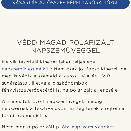
VÁSÁRLÁS AZ ÖSSZES FÉRFI KARÓRA KÖZÜL
VÉDD MAGAD POLARIZÁLT
NAPSZEMÜVEGGEL
Melyik fesztivál kinézet lehet teljes egy
napszemüveg nélkül?
Nem csak jól fogsz kinézni, de
meg is védik a szemeid a káros UV-A és UV-B
sugárzástól, illetve a diszkógömbök
fényvisszaverődésétől is, ha polarizált a lencséje.
A színes tükrözött napszemüvegek mindig
népszerűek a fesztiválokon, és segítenek elrejteni a
fáradt szemeidet is.
Nézd meg a polarizált
pilóta napszemüvegeket