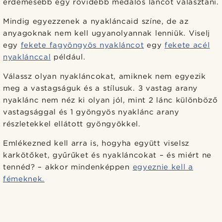
érdemesebb egy rövidebb medálos láncot választani.
Mindig egyezzenek a nyakláncaid színe, de az
anyagoknak nem kell ugyanolyannak lenniük. Viselj
egy
fekete fagyöngyös nyakláncot
egy
fekete acél
nyaklánccal
például.
Válassz olyan nyakláncokat, amiknek nem egyezik
meg a vastagságuk és a stílusuk. 3 vastag arany
nyaklánc nem néz ki olyan jól, mint 2 lánc különböző
vastagsággal és 1 gyöngyös nyaklánc arany
részletekkel ellátott gyöngyökkel.
Emlékezned kell arra is, hogyha együtt viselsz
karkötőket, gyűrűket és nyakláncokat – és miért ne
tennéd? – akkor mindenképpen
egyeznie kell a
fémeknek.