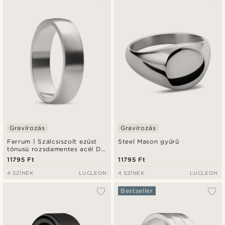
Gravírozás
Gravírozás
Ferrum | Szálcsiszolt ezüst
Steel Mason gyűrű
tónusú rozsdamentes acél D-
alakú gyűrű - 6 mm
11795 Ft
11795 Ft
4 SZÍNEK
LUCLEON
4 SZÍNEK
LUCLEON
Bestseller