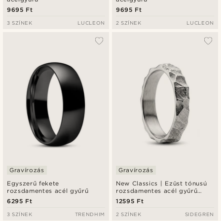
9695 Ft
9695 Ft
3 SZÍNEK
LUCLEON
2 SZÍNEK
LUCLEON
Gravírozás
Gravírozás
Egyszerű fekete
New Classics | Ezüst tónusú
rozsdamentes acél gyűrű
rozsdamentes acél gyűrű
rusztikus felülettel 4 mm
6295 Ft
12595 Ft
3 SZÍNEK
TRENDHIM
2 SZÍNEK
SIDEGREN