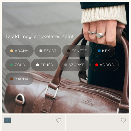
Találd meg a tökéletes színt
ARANY
EZÜST
FEKETE
KÉK
ZÖLD
FEHÉR
SZÜRKE
VÖRÖS
BARNA
Új