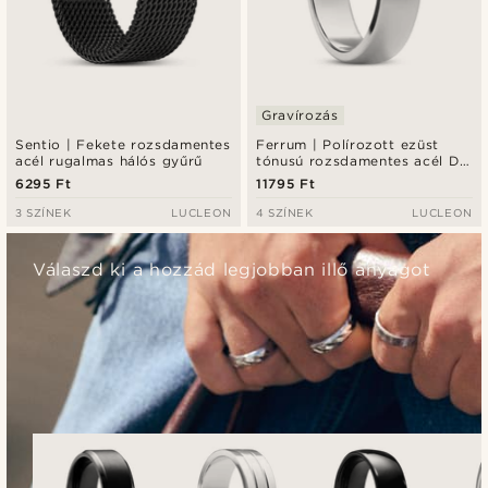
Gravírozás
Sentio | Fekete rozsdamentes
Ferrum | Polírozott ezüst
acél rugalmas hálós gyűrű
tónusú rozsdamentes acél D-
alakú gyűrű - 6 mm
6295 Ft
11795 Ft
3 SZÍNEK
LUCLEON
4 SZÍNEK
LUCLEON
Válaszd ki a hozzád legjobban illő anyagot