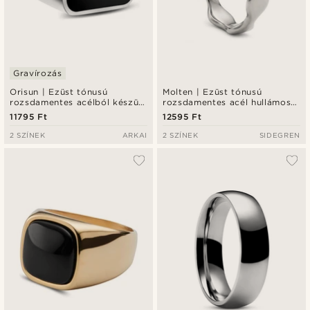
Gravírozás
Orisun | Ezüst tónusú
Molten | Ezüst tónusú
rozsdamentes acélból készült
rozsdamentes acél hullámos
fekete ónix pecsétgyűrű
gyűrű 6 mm
11795 Ft
12595 Ft
2 SZÍNEK
ARKAI
2 SZÍNEK
SIDEGREN