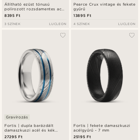
Állítható ezüst tónusú
Pearce Crux vintage és fekete
polírozott rozsdamentes acél
gyűrű
gyűrű - 5 mm
8395 Ft
13895 Ft
3 SZÍNEK
LUCLEON
4 SZÍNEK
LUCLEON
Gravírozás
Fortis | dupla barázdált
Fortis | fekete damaszkuszi
damaszkuszi acél és kék
acélgyűrű - 7 mm
titángyűrű - 7 mm
27295 Ft
25195 Ft