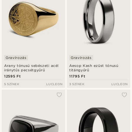
Gravírozás
Gravírozás
Arany tónusú sebészeti acél
Aesop Kash ezüst tónusú
iránytűs pecsétgyűrű
titángyűrű
12595 Ft
11795 Ft
5 SZÍNEK
LUCLEON
3 SZÍNEK
LUCLEON