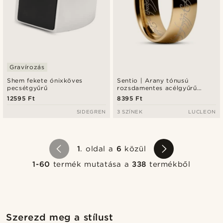
Gravírozás
Shem fekete ónixköves
Sentio | Arany tónusú
pecsétgyűrű
rozsdamentes acélgyűrű
fekete tünde irattal
12595 Ft
8395 Ft
SIDEGREN
3 SZÍNEK
LUCLEON
1
. oldal a
6
közül
1-60
termék mutatása a
338
termékből
Vásárold meg a stílust
Vásárol
Szerezd meg a stílust