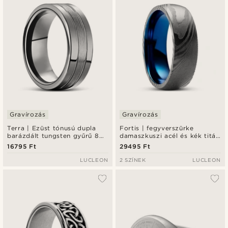
Gravírozás
Gravírozás
Terra | Ezüst tónusú dupla
Fortis | fegyverszürke
barázdált tungsten gyűrű 8
damaszkuszi acél és kék titán
mm
gyűrű - 7 mm
16795 Ft
29495 Ft
LUCLEON
2 SZÍNEK
LUCLEON