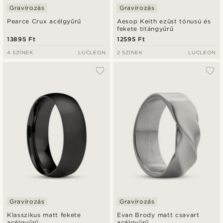
Gravírozás
Gravírozás
Pearce Crux acélgyűrű
Aesop Keith ezüst tónusú és
fekete titángyűrű
13895 Ft
12595 Ft
4 SZÍNEK
LUCLEON
2 SZÍNEK
LUCLEON
Gravírozás
Gravírozás
Klasszikus matt fekete
Evan Brody matt csavart
acélgyűrű
acélgyűrű