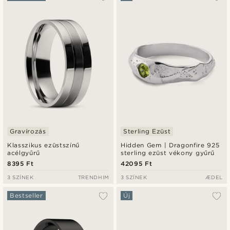
Legfrissebb
Legalacsonyabb ár
Legmagasabb ár
Gravírozás
Sterling Ezüst
Klasszikus ezüstszínű
Hidden Gem | Dragonfire 925
acélgyűrű
sterling ezüst vékony gyűrű
8395 Ft
42095 Ft
3 SZÍNEK
TRENDHIM
3 SZÍNEK
ÆDEL
Bestseller
Új