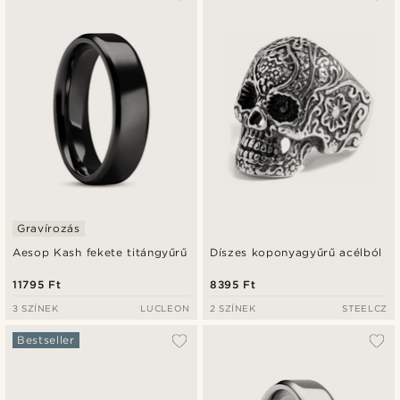
Gravírozás
Aesop Kash fekete titángyűrű
Díszes koponyagyűrű acélból
11795 Ft
8395 Ft
3 SZÍNEK
LUCLEON
2 SZÍNEK
STEELCZ
Bestseller