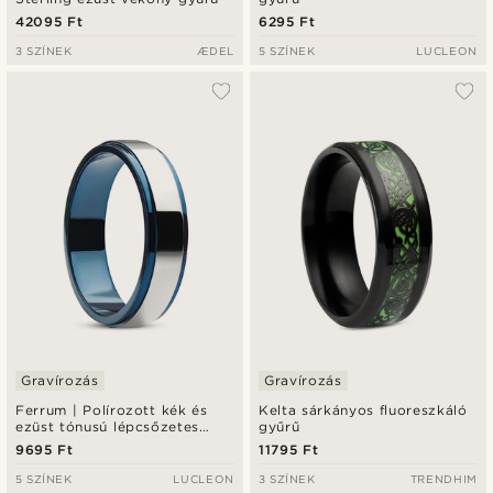
42095 Ft
6295 Ft
3 SZÍNEK
ÆDEL
5 SZÍNEK
LUCLEON
Gravírozás
Gravírozás
Ferrum | Polírozott kék és
Kelta sárkányos fluoreszkáló
ezüst tónusú lépcsőzetes
gyűrű
rozsdamentes acélgyűrű - 6
9695 Ft
11795 Ft
mm
5 SZÍNEK
LUCLEON
3 SZÍNEK
TRENDHIM