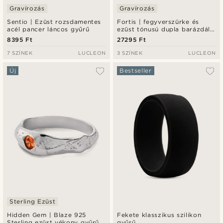
Gravírozás
Gravírozás
Sentio | Ezüst rozsdamentes
Fortis | fegyverszürke és
acél pancer láncos gyűrű
ezüst tónusú dupla barázdált
damaszkuszi acél és
8395 Ft
27295 Ft
rózsaarany tónusú titángyűrű
- 7 mm
7 SZÍNEK
LUCLEON
3 SZÍNEK
LUCLEON
Új
Bestseller
Sterling Ezüst
Hidden Gem | Blaze 925
Fekete klasszikus szilikon
Sterling ezüst vékony gyűrű
gyűrű