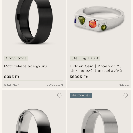
Gravírozás
Sterling Ezüst
Matt fekete acélgyűrű
Hidden Gem | Phoenix 925
sterling ezüst pecsétgyűrű
8395 Ft
56895 Ft
6 SZÍNEK
LUCLEON
ÆDEL
Bestseller