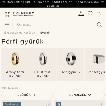
Szállítási költség
1395 Ft
ingyenes
17 500 Ft
felett -
Nézd meg a szállítási
opciókat
Keresés
Ékszerek és karórák
Gyűrűk
Férfi gyűrűk
Arany férfi
Ezüst férfi
Acélgyűrűk
Pecsétgyű
gyűrűk
gyűrűk
338 Termék
SZŰRŐK
RENDEZÉS
A legkeresettebb
Bestseller
Új