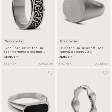
Gravírozás
Gravírozás
Evan Enzo ezüst tónusú
Ezüst tónusú sebészeti acél
Szentháromság-csomós
iránytű pecsétgyűrű
gyűrű
13895 Ft
9695 Ft
3 SZÍNEK
LUCLEON
5 SZÍNEK
LUCLEON