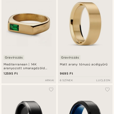
Gravírozás
Gravírozás
Mediterranean | 14K
Matt arany tónusú acélgyűrű
aranyozott smaragdzöld
cirkóniás pecsétgyűrű
12595 Ft
9695 Ft
ARKAI
6 SZÍNEK
LUCLEON