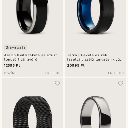
Gravírozás
Aesop Keith fekete és ezüst
Terra | Fekete és kék
tónusú titángyűrű
fazettált szélű tungsten gyűrű
8 mm
12595 Ft
20995 Ft
2 SZÍNEK
LUCLEON
LUCLEON