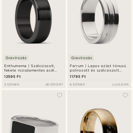
Gravírozás
Gravírozás
Enthumema | Szálcsiszolt,
Ferrum | Lapos ezüst tónusú
fekete rozsdamentes acél
polírozott és szálcsiszolt
Fidget gyűrű - 8 mm
rozsdamentes acélgyűrű
12595 Ft
11795 Ft
dupla barázdával - 8 mm
3 SZÍNEK
SEIZMONT
6 SZÍNEK
LUCLEON