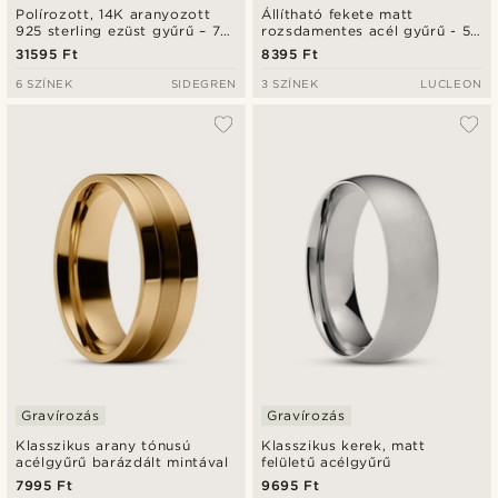
Polírozott, 14K aranyozott
Állítható fekete matt
925 sterling ezüst gyűrű – 7
rozsdamentes acél gyűrű - 5
mm
mm
31595 Ft
8395 Ft
6 SZÍNEK
SIDEGREN
3 SZÍNEK
LUCLEON
Gravírozás
Gravírozás
Klasszikus arany tónusú
Klasszikus kerek, matt
acélgyűrű barázdált mintával
felületű acélgyűrű
7995 Ft
9695 Ft