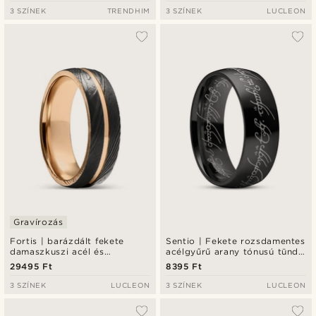
3 SZÍNEK
TRENDHIM
3 SZÍNEK
LUCLEON
Gravírozás
Fortis | barázdált fekete
Sentio | Fekete rozsdamentes
damaszkuszi acél és
acélgyűrű arany tónusú tünde
rózsaarany tónusú titángyűrű
irattal
29495 Ft
8395 Ft
- 7 mm
3 SZÍNEK
LUCLEON
3 SZÍNEK
LUCLEON