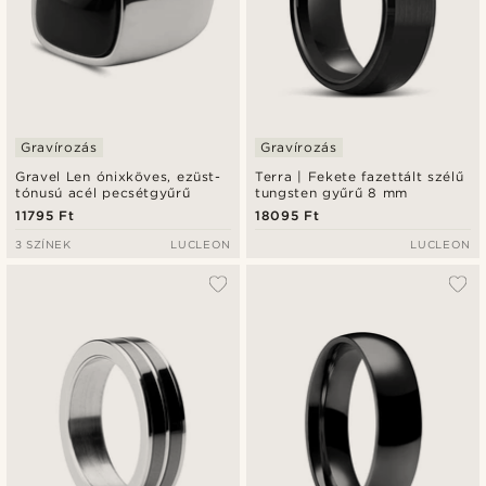
Gravírozás
Gravírozás
Gravel Len ónixköves, ezüst-
Terra | Fekete fazettált szélű
tónusú acél pecsétgyűrű
tungsten gyűrű 8 mm
11795 Ft
18095 Ft
3 SZÍNEK
LUCLEON
LUCLEON