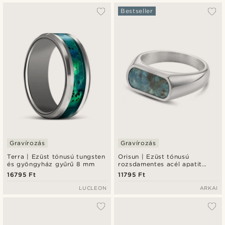
Bestseller
Gravírozás
Gravírozás
Terra | Ezüst tónusú tungsten
Orisun | Ezüst tónusú
és gyöngyház gyűrű 8 mm
rozsdamentes acél apatit
köves pecsétgyűrű
16795 Ft
11795 Ft
LUCLEON
ARKAI