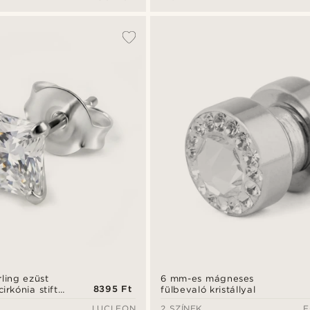
rling ezüst
6 mm-es mágneses
8395 Ft
irkónia stift
fülbevaló kristállyal
mm
LUCLEON
2 SZÍNEK
F