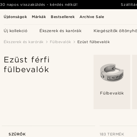
30 napos visszaküldés - kérdés nélkül!
Szállítá
Újdonságok
Márkák
Bestsellerek
Archive Sale
Új kollekció
Ékszerek és karórák
Kiegészítők öltönyh
Ékszerek és karórák
Fülbevalók
Ezüst fülbevalók
Ezüst férfi
fülbevalók
Fülbevalók
SZŰRŐK
183 TERMÉK