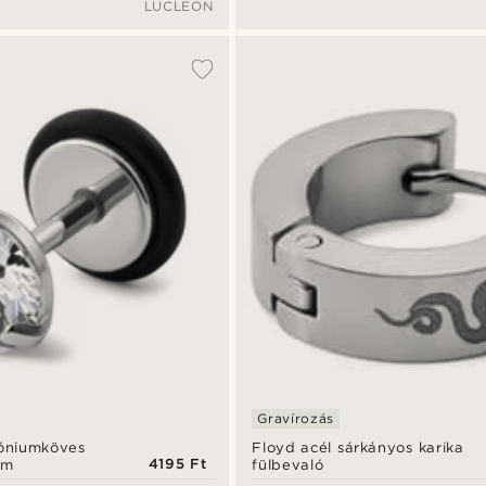
LUCLEON
Gravírozás
kóniumköves
Floyd acél sárkányos karika
4195 Ft
mm
fülbevaló