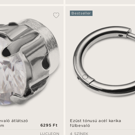
Bestseller
való átlátszó
Ezüst tónusú acél karika
6295 Ft
mm
fülbevaló
LUCLEON
4 SZÍNEK