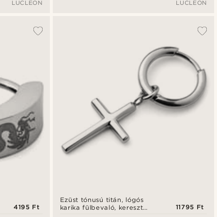
LUCLEON
LUCLEON
Ezüst tónusú titán, lógós
4195 Ft
11795 Ft
karika fülbevaló, kereszt
függővel