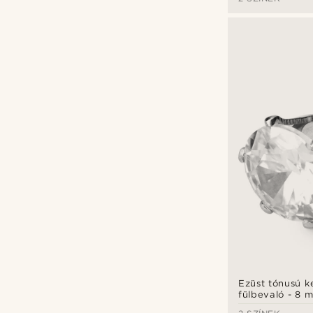
Gravírozás
(37)
Ezüst tónusú ke
fülbevaló - 8 