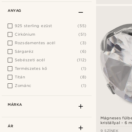
ANYAG
925 sterling ezüst
(55)
Cirkónium
(51)
Rozsdamentes acél
(3)
Sárgaréz
(6)
Sebészeti acél
(112)
Természetes kő
(1)
Titán
(8)
Zománc
(1)
MÁRKA
Mágneses fülbe
kristállyal - 6 
ÁR
9 SZÍNEK