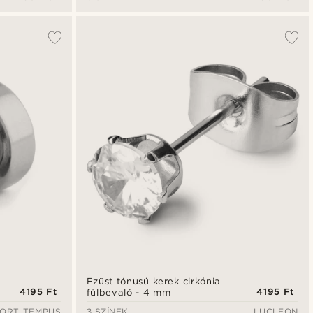
Ezüst tónusú kerek cirkónia
4195 Ft
4195 Ft
fülbevaló - 4 mm
ORT TEMPUS
3 SZÍNEK
LUCLEON