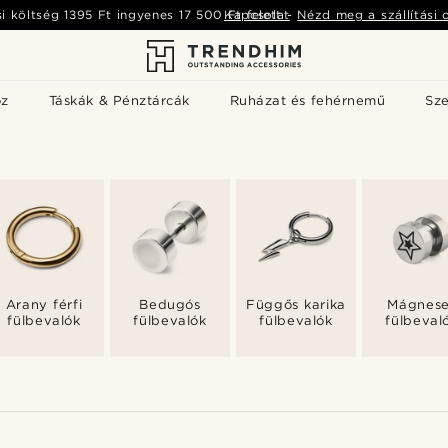
si költség
1395 Ft
ingyenes
17 500 Ft
Kapcsolat
felett
-
Nézd meg a szállítási 
öz
Táskák & Pénztárcák
Ruházat és fehérnemű
Sz
Arany férfi
Bedugós
Függős karika
Mágnese
fülbevalók
fülbevalók
fülbevalók
fülbeval