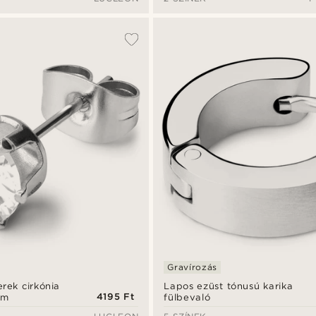
Gravírozás
rek cirkónia
Lapos ezüst tónusú karika
4195 Ft
mm
fülbevaló