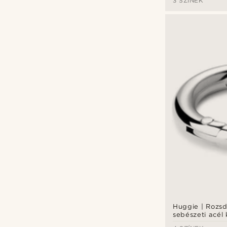
3 SZÍNEK
Huggie | Rozs
sebészeti acél 
fülbevaló 8 m