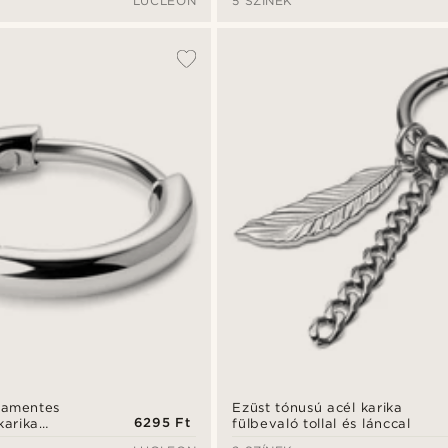
LUCLEON
5 SZÍNEK
damentes
Ezüst tónusú acél karika
6295 Ft
karika
fülbevaló tollal és lánccal
m