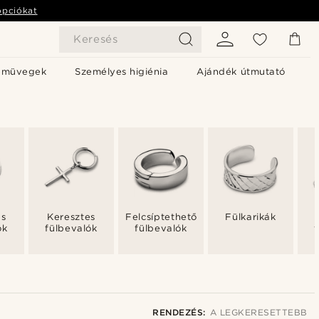
opciókat
Keresés
emüvegek
Személyes higiénia
Ajándék útmutató
s
Keresztes
Felcsíptethető
Fülkarikák
ók
fülbevalók
fülbevalók
RENDEZÉS:
A LEGKERESETTEBB