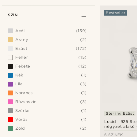
Bestseller
SZÍN
Acél
(159)
Arany
(2)
Ezüst
(172)
Fehér
(15)
Fekete
(12)
Kék
(1)
Lila
(3)
Narancs
(1)
Rózsaszín
(3)
Szürke
(1)
Sterling Ezüst
Vörös
(1)
Lucid | 925 Ste
négyzet alakú c
Zöld
(2)
fülbevaló 6 m
6 SZÍNEK