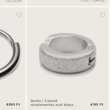
LUCLEON
FORT TEMPUS
Sentio | Csiszolt
8395 Ft
4195 Ft
rozsdamentes acél klipsz
fülbevaló