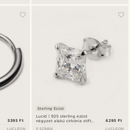
Sterling Ezüst
Lucid | 925 sterling ezüst
5395 Ft
6295 Ft
négyzet alakú cirkónia stift
fülbevaló 8 mm
LUCLEON
5 SZÍNEK
LUCLEON