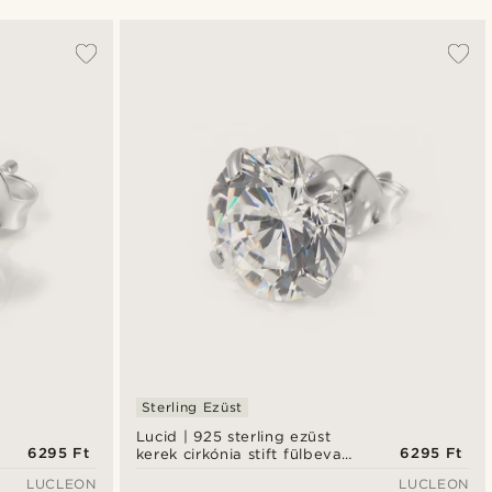
A legkeresettebb
Legfrissebb
Legalacsonyabb ár
Legmagasabb ár
Sterling Ezüst
Lucid | 925 sterling ezüst
6295 Ft
6295 Ft
kerek cirkónia stift fülbevaló
8 mm
LUCLEON
LUCLEON