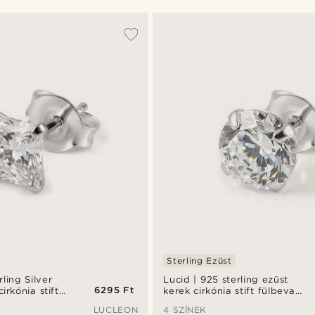
Sterling Ezüst
rling Silver
Lucid | 925 sterling ezüst
6295 Ft
irkónia stift
kerek cirkónia stift fülbevaló
m
6 mm
LUCLEON
4 SZÍNEK