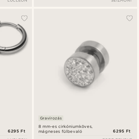
LUCLEON
SEIZMONT
Gravírozás
8 mm-es cirkóniumköves,
6295 Ft
6295 Ft
mágneses fülbevaló