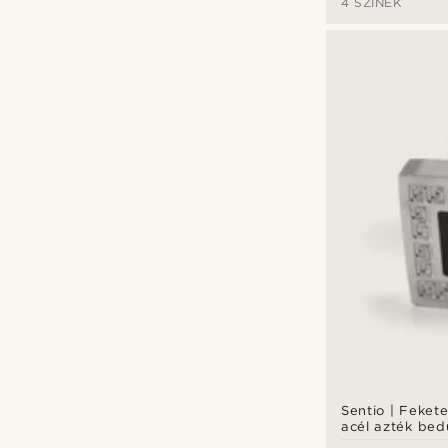
4 SZÍNEK
Sentio | Fekete
acél azték be
fülbevaló