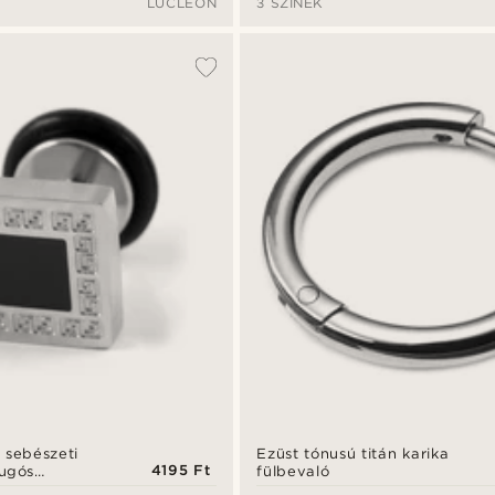
LUCLEON
3 SZÍNEK
 sebészeti
Ezüst tónusú titán karika
4195 Ft
dugós
fülbevaló