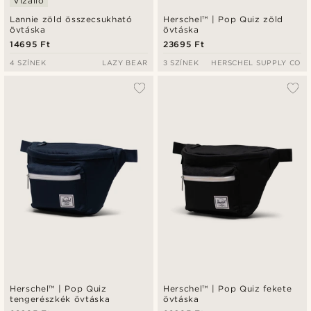
Vízálló
Lannie zöld összecsukható
Herschel™ | Pop Quiz zöld
övtáska
övtáska
14695 Ft
23695 Ft
4 SZÍNEK
LAZY BEAR
3 SZÍNEK
HERSCHEL SUPPLY CO
Herschel™ | Pop Quiz
Herschel™ | Pop Quiz fekete
tengerészkék övtáska
övtáska