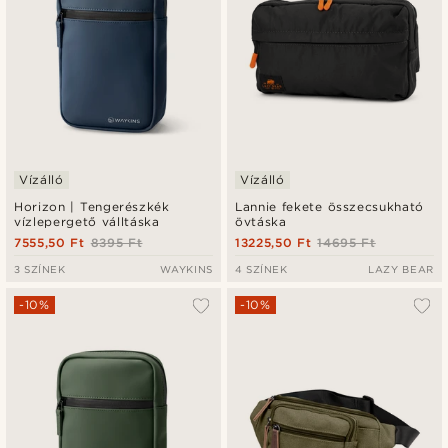
Vízálló
Vízálló
Horizon | Tengerészkék
Lannie fekete összecsukható
vízlepergető válltáska
övtáska
7555,50 Ft
8395 Ft
13225,50 Ft
14695 Ft
3 SZÍNEK
WAYKINS
4 SZÍNEK
LAZY BEAR
-10%
-10%