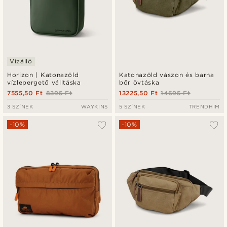
Vízálló
Horizon | Katonazöld
Katonazöld vászon és barna
vízlepergető válltáska
bőr övtáska
7555,50 Ft
8395 Ft
13225,50 Ft
14695 Ft
3 SZÍNEK
WAYKINS
5 SZÍNEK
TRENDHIM
-10%
-10%