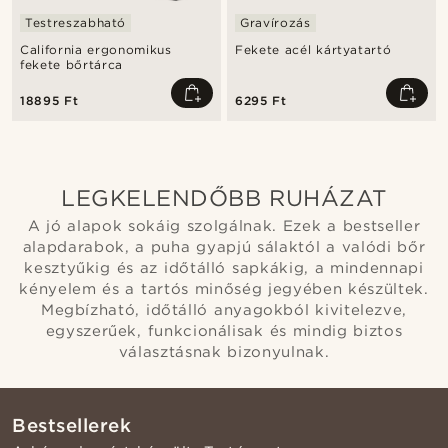
Testreszabható
Gravírozás
California ergonomikus
Fekete acél kártyatartó
fekete bőrtárca
18895 Ft
6295 Ft
LEGKELENDŐBB RUHÁZAT
A jó alapok sokáig szolgálnak. Ezek a bestseller
alapdarabok, a puha gyapjú sálaktól a valódi bőr
kesztyűkig és az időtálló sapkákig, a mindennapi
kényelem és a tartós minőség jegyében készültek.
Megbízható, időtálló anyagokból kivitelezve,
egyszerűek, funkcionálisak és mindig biztos
választásnak bizonyulnak.
Bestsellerek