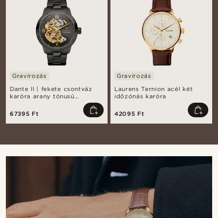
Gravírozás
Gravírozás
Dante II | fekete csontváz
Laurens Ternion acél két
karóra arany tónusú
időzónás karóra
óraművel
67395 Ft
42095 Ft