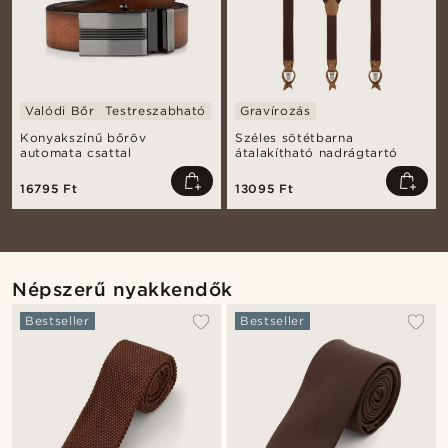
Valódi Bőr
Testreszabható
Gravírozás
Konyakszínű bőröv
Széles sötétbarna
automata csattal
átalakítható nadrágtartó
16795 Ft
13095 Ft
Népszerű nyakkendők
Bestseller
Bestseller