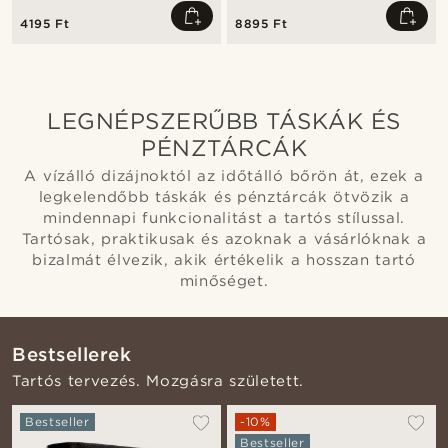
4195 Ft
8895 Ft
LEGNÉPSZERŰBB TÁSKÁK ÉS
PÉNZTÁRCÁK
A vízálló dizájnoktól az időtálló bőrön át, ezek a
legkelendőbb táskák és pénztárcák ötvözik a
mindennapi funkcionalitást a tartós stílussal.
Tartósak, praktikusak és azoknak a vásárlóknak a
bizalmát élvezik, akik értékelik a hosszan tartó
minőséget.
Bestsellerek
Tartós tervezés. Mozgásra született.
Bestseller
-10%
Bestseller