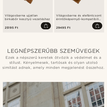
Világosbarna ujjatlan
Világosbarna és elefántcsont
birkabőr kesztyű vezetéshez
érintőképernyő-kompatibilis
birkabőr sofőr kesztyű
25195 Ft
29495 Ft
LEGNÉPSZERŰBB SZEMÜVEGEK
Ezek a népszerű keretek ötvözik a védelmet és a
stílust. Kényelmesek, tartósak és olyan utolsó
simítást adnak, amely minden megjelenést összehoz.