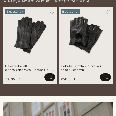
A kényelemért készült. Tartósra tervezve.
Bestseller
Bestseller
Fekete bélelt
Fekete ujjatlan birkabőr
érintőképernyő-kompatibilis
sofőr kesztyű
juhbőr kesztyű
13895 Ft
25195 Ft