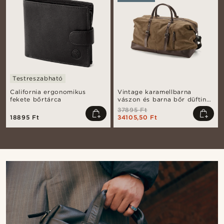
Testreszabható
California ergonomikus
Vintage karamellbarna
fekete bőrtárca
vászon és barna bőr düftin
táska
37895 Ft
18895 Ft
34105,50 Ft