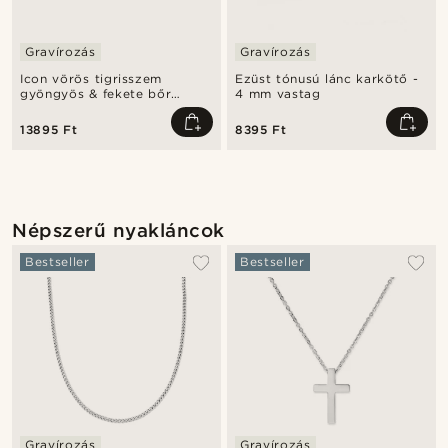
Gravírozás
Gravírozás
Icon vörös tigrisszem
Ezüst tónusú lánc karkötő -
gyöngyös & fekete bőr
4 mm vastag
karkötő
13895 Ft
8395 Ft
Népszerű nyakláncok
Bestseller
Bestseller
Gravírozás
Gravírozás