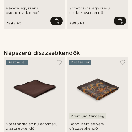
Fekete egyszerű
Sötétbarna egyszerű
csokornyakkendő
csokornyakkendő
7895 Ft
7895 Ft
Népszerű díszzsebkendők
Bestseller
Bestseller
Prémium Minőség
Sötétbarna színű egyszerű
Boho Bert selyem
díszzsebkendő
díszzsebkendő