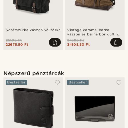
Sötétszürke vászon válltáska
Vintage karamellbarna
vászon és barna bőr düftin
táska
25195 Ft
37895 Ft
22675,50 Ft
34105,50 Ft
Népszerű pénztárcák
Bestseller
Bestseller