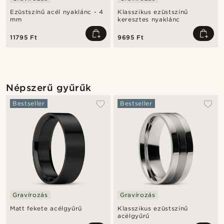
Ezüstszínű acél nyaklánc - 4
Klasszikus ezüstszínű
mm
keresztes nyaklánc
11795 Ft
9695 Ft
Népszerű gyűrűk
Bestseller
Bestseller
Gravírozás
Gravírozás
Matt fekete acélgyűrű
Klasszikus ezüstszínű
acélgyűrű