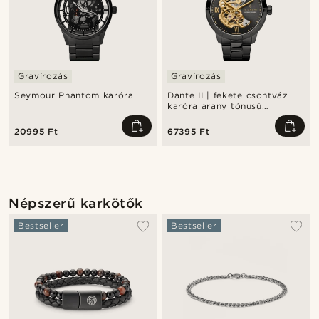
Gravírozás
Gravírozás
Seymour Phantom karóra
Dante II | fekete csontváz
karóra arany tónusú
óraművel
20995 Ft
67395 Ft
Népszerű karkötők
Bestseller
Bestseller