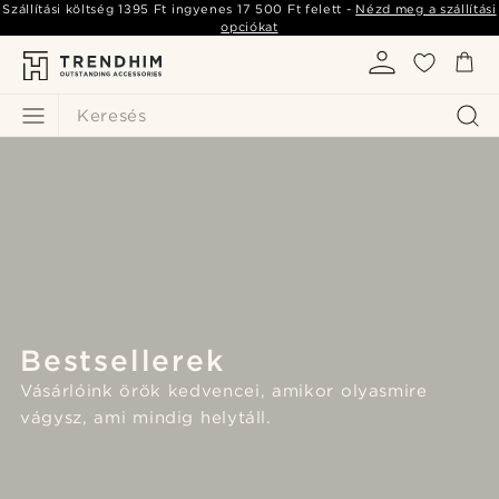
Szállítási költség
1395 Ft
ingyenes
17 500 Ft
felett -
Nézd meg a szállítási
opciókat
Keresés
Bestsellerek
Vásárlóink örök kedvencei, amikor olyasmire
vágysz, ami mindig helytáll.