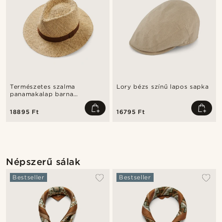
Természetes szalma
Lory bézs színű lapos sapka
panamakalap barna
szalaggal
18895 Ft
16795 Ft
Népszerű sálak
Bestseller
Bestseller