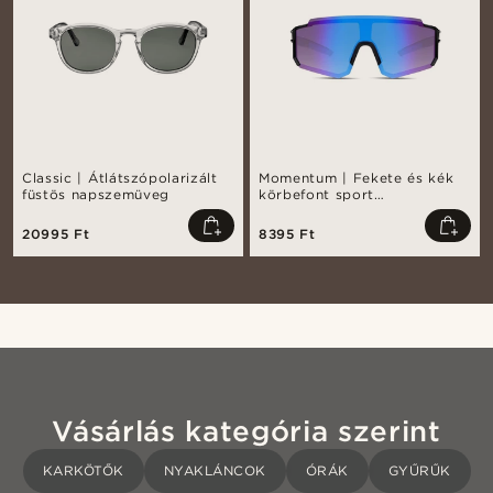
Classic | Átlátszópolarizált
Momentum | Fekete és kék
füstös napszemüveg
körbefont sport
napszemüveg
20995 Ft
8395 Ft
Vásárlás kategória szerint
KARKÖTŐK
NYAKLÁNCOK
ÓRÁK
GYŰRŰK