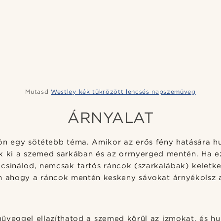
Mutasd
Westley kék tükrözött lencsés napszemüveg
ÁRNYALAT
jön egy sötétebb téma. Amikor az erős fény hatására h
k ki a szemed sarkában és az orrnyerged mentén. Ha e
csinálod, nemcsak tartós ráncok (szarkalábak) keletk
m ahogy a ráncok mentén keskeny sávokat árnyékolsz a
üveggel ellazíthatod a szemed körül az izmokat, és hu