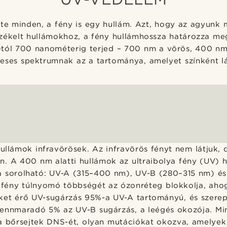
nte minden, a fény is egy hullám. Azt, hogy az agyunk m
rzékelt hullámokhoz, a fény hullámhossza határozza meg
tól 700 nanométerig terjed – 700 nm a vörös, 400 nm 
eses spektrumnak az a tartománya, amelyet színként l
ullámok infravörösek. Az infravörös fényt nem látjuk,
n. A 400 nm alatti hullámok az ultraibolya fény (UV) h
a sorolható: UV-A (315–400 nm), UV-B (280–315 nm) é
fény túlnyomó többségét az ózonréteg blokkolja, aho
ket érő UV-sugárzás 95%-a UV-A tartományú, és szerepe
ennmaradó 5% az UV-B sugárzás, a leégés okozója. Mi
 a bőrsejtek DNS-ét, olyan mutációkat okozva, amelye