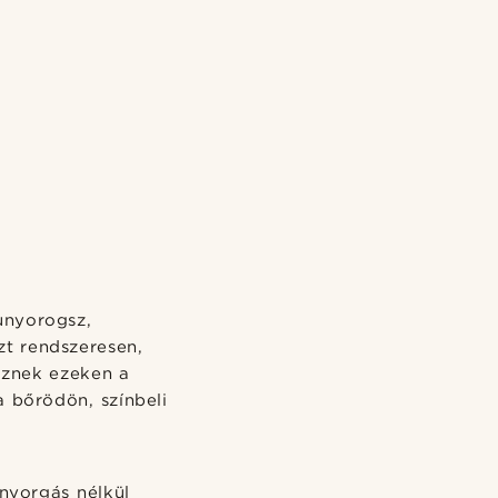
unyorogsz,
zt rendszeresen,
eznek ezeken a
 bőrödön, színbeli
nyorgás nélkül