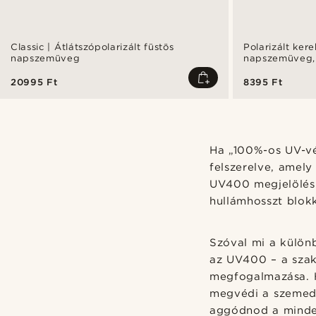
Classic | Átlátszópolarizált füstös
Polarizált ker
napszemüveg
napszemüveg, 
20995 Ft
8395 Ft
Ha „100%-os UV-vé
felszerelve, amel
UV400 megjelölés 
hullámhosszt blokk
Szóval mi a külön
az UV400 – a szak
megfogalmazása. H
megvédi a szemede
aggódnod a minden