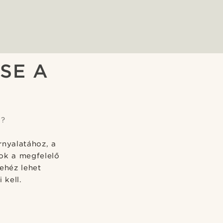
SE A
d?
nyalatához, a
ok a megfelelő
ehéz lehet
 kell.