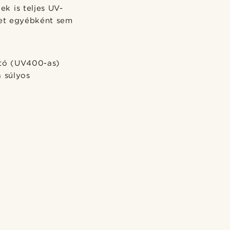
k is teljes UV-
yet egyébként sem
jtó (UV400-as)
 súlyos