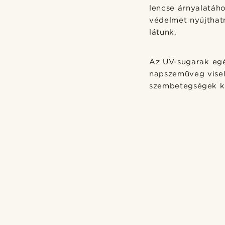
lencse árnyalatáho
védelmet nyújthat
látunk.
Az UV-sugarak egé
napszemüveg visel
szembetegségek ki