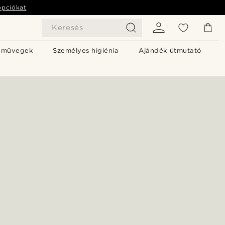
opciókat
Keresés
emüvegek
Személyes higiénia
Ajándék útmutató