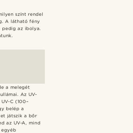
ilyen színt rendel
. A látható fény
pedig az ibolya.
átunk.
 de a melegét
ullámai. Az UV-
s UV-C (100–
gy belép a
t játszik a bőr
nd az UV-A, mind
k egyéb