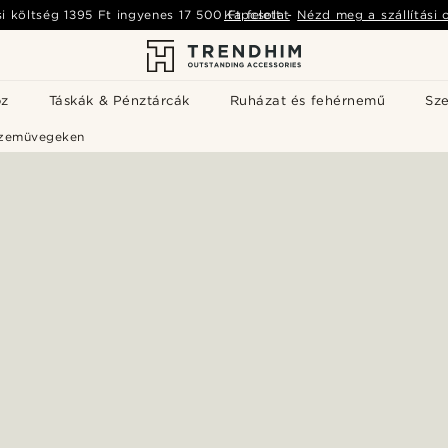
si költség
1395 Ft
ingyenes
17 500 Ft
Kapcsolat
felett
-
Nézd meg a szállítási 
öz
Táskák & Pénztárcák
Ruházat és fehérnemű
Sz
szemüvegeken