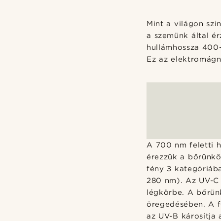
Mint a világon szi
a szemünk által é
hullámhossza 400-
Ez az elektromágn
A 700 nm feletti h
érezzük a bőrünkö
fény 3 kategóriáb
280 nm). Az UV-C 
légkörbe. A bőrün
öregedésében. A f
az UV-B károsítja