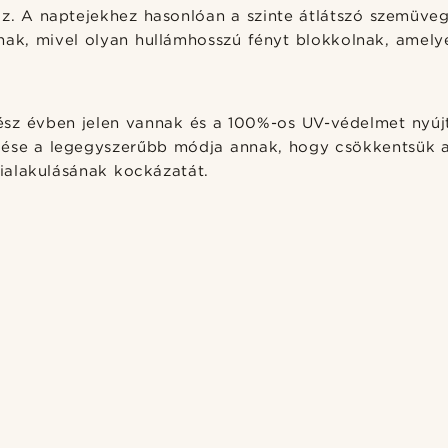
z. A naptejekhez hasonlóan a szinte átlátszó szemüvege
nak, mivel olyan hullámhosszú fényt blokkolnak, amel
sz évben jelen vannak és a 100%-os UV-védelmet nyú
ése a legegyszerűbb módja annak, hogy csökkentsük a
alakulásának kockázatát.