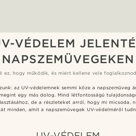
UV-VÉDELEM JELENTÉ
NAPSZEMÜVEGEKEN
i ez, hogy működik, és miért kellene vele foglalkozno
zzunk: az UV-védelemnek semmi köze a napszemüveg ár
 megint egy más dolog. Mind létfontosságú tulajdonság
asztásához, de a részleteket arról, hogy mi micsoda, n
hát minden, amit a napszemüvegek UV-védelméről tudni
UV-VÉDELEM