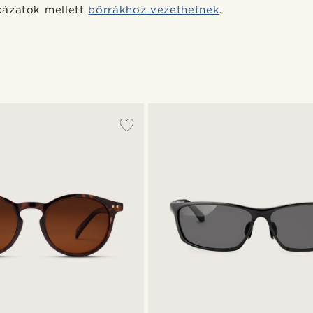
kázatok mellett
bőrrákhoz vezethetnek
.