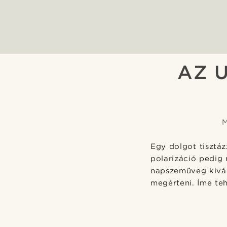
AZ 
M
Egy dolgot tisztá
polarizáció pedig
napszemüveg kivál
megérteni. Íme te