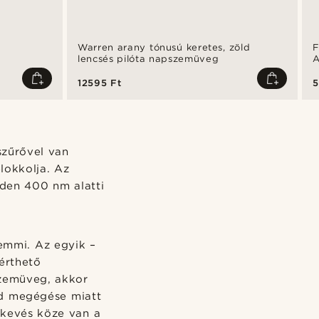
Warren arany tónusú keretes, zöld
F
lencsés pilóta napszemüveg
A
12595 Ft
5
szűrővel van
lokkolja. Az
den 400 nm alatti
emmi. Az egyik –
érthető
szemüveg, akkor
ád megégése miatt
 kevés köze van a