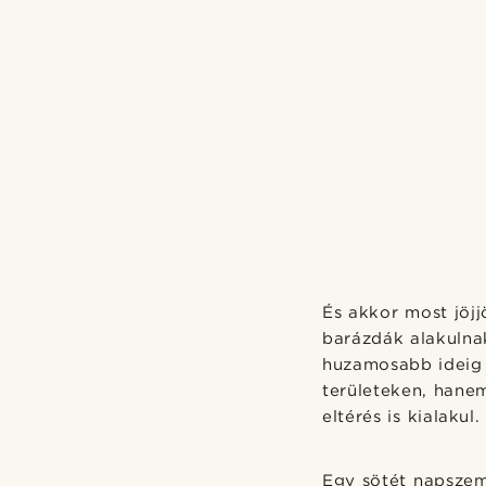
És akkor most jöj
barázdák alakulna
huzamosabb ideig 
területeken, hane
eltérés is kialakul.
Egy sötét napszem