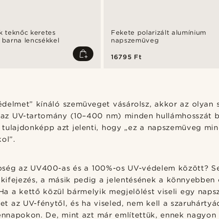
ek teknőc keretes
Fekete polarizált alumínium
barna lencsékkel
napszemüveg
16795 Ft
delmet” kínáló szemüveget vásárolsz, akkor az olyan 
y az UV-tartomány (10–400 nm) minden hullámhosszát b
tulajdonképp azt jelenti, hogy „ez a napszemüveg min
ol”.
bség az UV400-as és a 100%-os UV-védelem között? S
kifejezés, a másik pedig a jelentésének a könnyebben 
a a kettő közül bármelyik megjelölést viseli egy nap
t az UV-fénytől, és ha viseled, nem kell a szaruhárty
napokon. De, mint azt már említettük, ennek nagyon