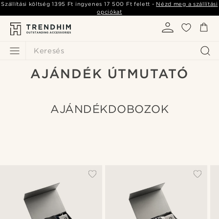
Szállítási költség
1395 Ft
ingyenes
17 500 Ft
felett -
Nézd meg a szállítási
opciókat
Keresés
AJÁNDÉK ÚTMUTATÓ
AJÁNDÉKDOBOZOK