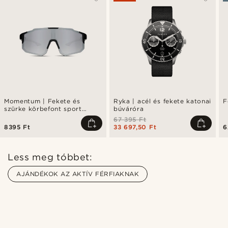
Momentum | Fekete és
Ryka | acél és fekete katonai
F
szürke körbefont sport
búváróra
napszemüveg
67 395 Ft
8395 Ft
33 697,50 Ft
6
Less meg tóbbet:
AJÁNDÉKOK AZ AKTÍV FÉRFIAKNAK