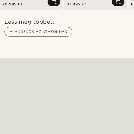
20 995 Ft
37 895 Ft
6
Less meg tóbbet:
AJÁNDÉKOK AZ UTAZÓKNAK