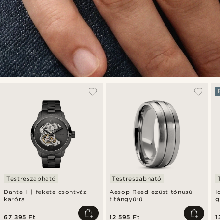
Testreszabható
Testreszabható
Dante II | fekete csontváz
Aesop Reed ezüst tónusú
I
karóra
titángyűrű
g
k
67 395 Ft
12 595 Ft
1