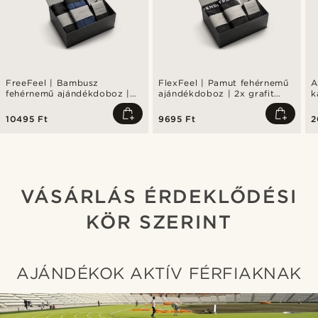
FreeFeel | Bambusz
FlexFeel | Pamut fehérnemű
A
fehérnemű ajándékdoboz |
ajándékdoboz | 2x grafit
k
Fekete és királykék boxerek
boxeralsó + grafit és fehér
6
és zoknik
zokni
10495 Ft
9695 Ft
2
VÁSÁRLÁS ÉRDEKLŐDÉSI
KÖR SZERINT
AJÁNDÉKOK AKTÍV FÉRFIAKNAK