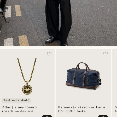
Testreszabható
Atlas | arany tónusú
Farmerkék vászon és barna
D
rozsdamentes acél
bőr düftin táska
A
sarkcsillag medálos nyaklánc
S