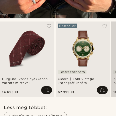
Bestseller
Testreszabható
Burgundi vörös nyakkendő
Cicero | Zöld vintage
K
varrott mintával
kronográf karóra
n
14 695 Ft
67 395 Ft
1
Less meg tóbbet:
AJÁNDÉKOK A SZAKÉRTŐKNEK