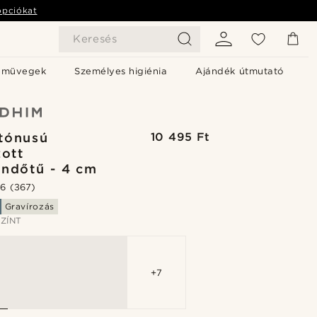
opciókat
Keresés
emüvegek
Személyes higiénia
Ajándék útmutató
tónusú
10 495 Ft
zott
ndőtű - 4 cm
.6
(367)
Gravírozás
ZÍNT
+7