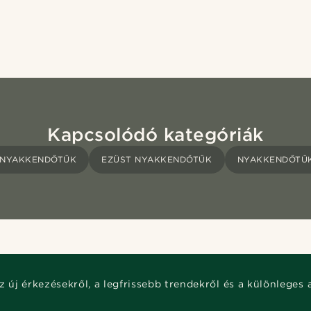
Kapcsolódó kategóriák
 NYAKKENDŐTŰK
EZÜST NYAKKENDŐTŰK
NYAKKENDŐTŰ
z új érkezésekről, a legfrissebb trendekről és a különleges 