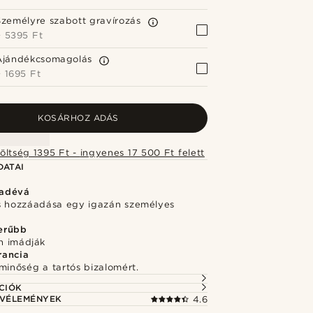
Személyre szabott gravírozás
+
5395 Ft
Ajándékcsomagolás
+
1695 Ft
KOSÁRHOZ ADÁS
Szállítási költség 1395 Ft - ingyenes 17 500 Ft felett
DATAI
adévá
s hozzáadása egy igazán személyes
erűbb
n imádják
rancia
minőség a tartós bizalomért.
CIÓK
 VÉLEMÉNYEK
4.6