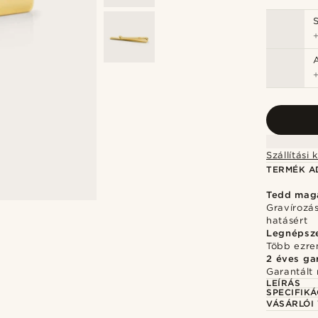
TERMÉK A
Tedd mag
Gravírozá
hatásért
Legnépsz
Több ezre
2 éves ga
Garantált 
LEÍRÁS
SPECIFIKÁ
VÁSÁRLÓI