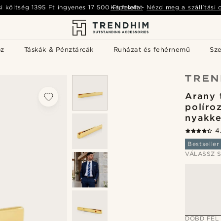
si költség
1395 Ft
ingyenes
17 500 Ft
Kapcsolat
felett
-
Nézd meg a szállítási 
öz
Táskák & Pénztárcák
Ruházat és fehérnemű
Sz
Arany 
políro
nyakke
4
Bestseller
VÁLASSZ S
DOBD FEL