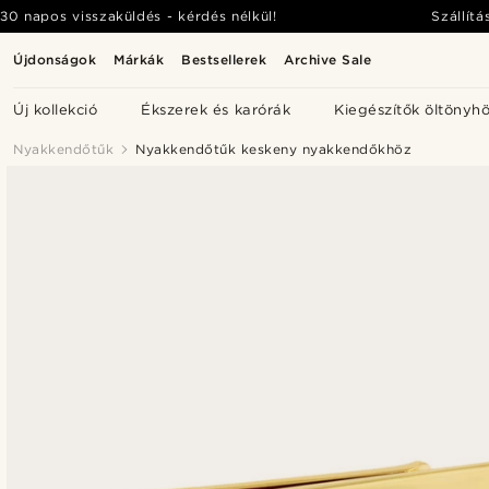
30 napos visszaküldés - kérdés nélkül!
Szállítá
Újdonságok
Márkák
Bestsellerek
Archive Sale
Új kollekció
Ékszerek és karórák
Kiegészítők öltönyh
Nyakkendőtűk
Nyakkendőtűk keskeny nyakkendőkhöz