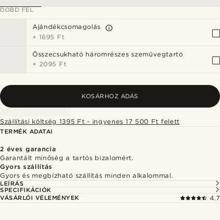
DOBD FEL
Ajándékcsomagolás
+
1695 Ft
Összecsukható háromrészes szemüvegtartó
+
2095 Ft
KOSÁRHOZ ADÁS
Szállítási költség 1395 Ft - ingyenes 17 500 Ft felett
TERMÉK ADATAI
2 éves garancia
Garantált minőség a tartós bizalomért.
Gyors szállítás
Gyors és megbízható szállítás minden alkalommal.
LEÍRÁS
SPECIFIKÁCIÓK
VÁSÁRLÓI VÉLEMÉNYEK
4.7