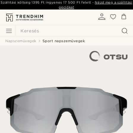
Szállítási költség
1395 Ft
ingyenes
17 500 Ft
felett -
Nézd meg a szállítási
opciókat
Keresés
Napszemüvegek
Sport napszemüvegek