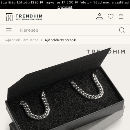
Szállítási költség
1395 Ft
ingyenes
17 500 Ft
felett -
Nézd meg a szállítási
opciókat
Keresés
Ajándék útmutató
Ajándékdobozok