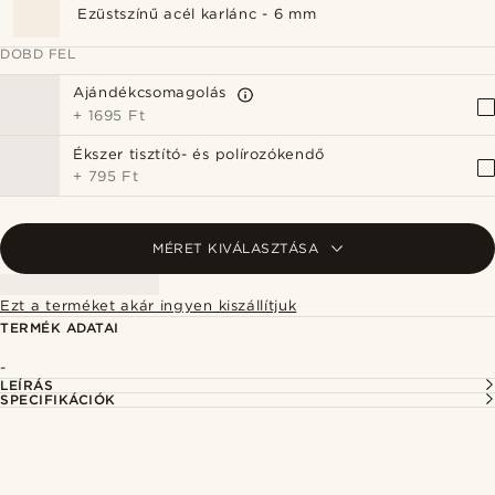
Ezüstszínű acél karlánc - 6 mm
DOBD FEL
Ajándékcsomagolás
+
1695 Ft
Ékszer tisztító- és polírozókendő
+
795 Ft
MÉRET KIVÁLASZTÁSA
Ezt a terméket akár ingyen kiszállítjuk
TERMÉK ADATAI
-
LEÍRÁS
SPECIFIKÁCIÓK