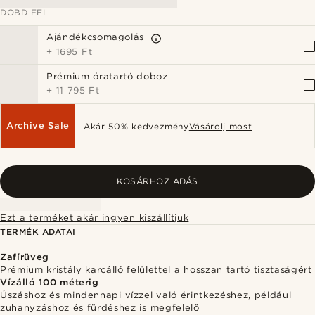
DOBD FEL
Ajándékcsomagolás
+
1695 Ft
Prémium óratartó doboz
+
11 795 Ft
Archive Sale
Akár 50% kedvezmény
Vásárolj most
KOSÁRHOZ ADÁS
Ezt a terméket akár ingyen kiszállítjuk
TERMÉK ADATAI
Zafírüveg
Prémium kristály karcálló felülettel a hosszan tartó tisztaságért
Vízálló 100 méterig
Úszáshoz és mindennapi vízzel való érintkezéshez, például
zuhanyzáshoz és fürdéshez is megfelelő