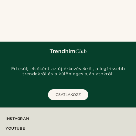
Értesülj elsőként az új érkezésekről, a legfrissebb
trendekről és a különleges ajánlatokról.
CSATLAKOZZ
INSTAGRAM
YOUTUBE