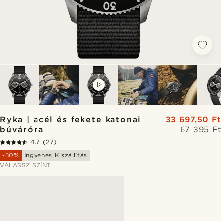
VIDEO
Ryka | acél és fekete katonai
33 697,50 Ft
búváróra
67 395 Ft
4.7
(27)
-50%
Ingyenes Kiszállítás
VÁLASSZ SZÍNT