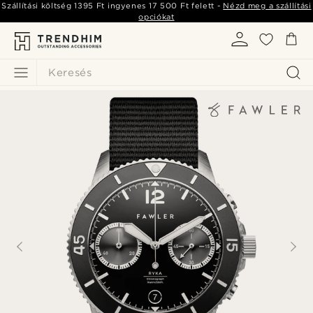
Szállítási költség
1395 Ft
ingyenes
17 500 Ft
felett -
Nézd meg a szállítási
opciókat
Keresés