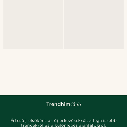
Értesülj elsőként az új érkezésekről, a legfrissebb
trendekről és a különleges ajánlatokról.