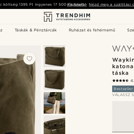
si költség
1395 Ft
ingyenes
17 500 Ft
Kapcsolat
felett
-
Nézd meg a szállítási 
öz
Táskák & Pénztárcák
Ruházat és fehérnemű
Sz
Waykin
katona
táska
4
Bestseller
VÁLASSZ S