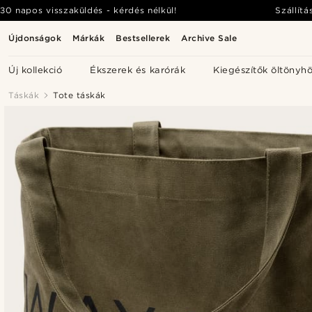
30 napos visszaküldés - kérdés nélkül!
Szállítá
Újdonságok
Márkák
Bestsellerek
Archive Sale
Új kollekció
Ékszerek és karórák
Kiegészítők öltönyh
Táskák
Tote táskák