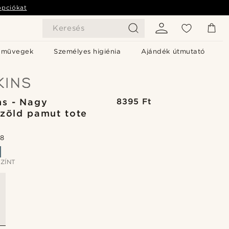
opciókat
Keresés
emüvegek
Személyes higiénia
Ajándék útmutató
s - Nagy
8395 Ft
zöld pamut tote
.8
ZÍNT