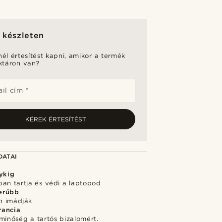
 készleten
nél értesítést kapni, amikor a termék
aktáron van?
il cím *
KÉREK ÉRTESÍTÉST
DATAI
lykig
an tartja és védi a laptopod
erűbb
n imádják
rancia
minőség a tartós bizalomért.