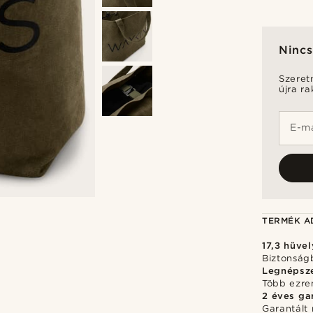
Nincs
Szeret
újra r
E-ma
TERMÉK A
17,3 hüve
Biztonságb
Legnépsz
Több ezre
2 éves ga
Garantált 