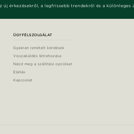
z új érkezésekről, a legfrissebb trendekről és a különleges 
ÜGYFÉLSZOLGÁLAT
Gyakran ismételt kérdések
Visszaküldés létrehozása
Nézd meg a szállítási opciókat
Elállás
Kapcsolat