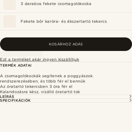
3 darabos fekete csomagolókocka
Fekete bőr karóra- és ékszertartó tekercs
KOSÁRHOZ ADÁS
Ezt a terméket akár ingyen kiszállítjuk
TERMÉK ADATAI
A csomagolókockák segítenek a poggyászok
rendszerezésében, és több fér el bennük
Az óratartó tekercsben 3 óra fér el
Kalandozásra kész, vízálló óratartó tok
LEÍRÁS
SPECIFIKÁCIÓK