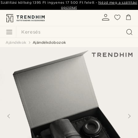
Szállítási költség
1395 Ft
ingyenes
17 500 Ft
felett -
Nézd meg a szállítási
opciókat
Keresés
Ajándékok
Ajándékdobozok