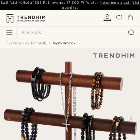
Szállítási költség
1395 Ft
ingyenes
17 500 Ft
felett -
Nézd meg a szállítási
opciókat
Keresés
Ékszerek és karórák
Nyakláncok