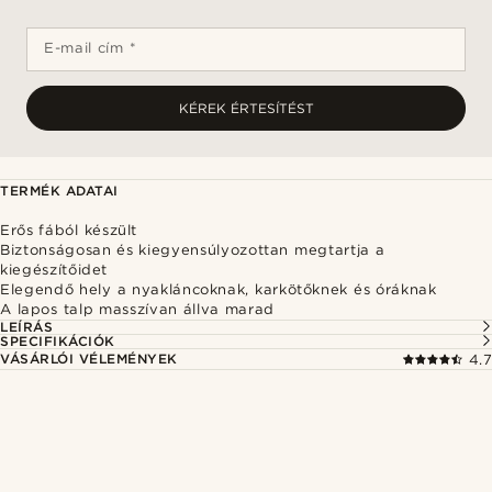
E-mail cím *
KÉREK ÉRTESÍTÉST
TERMÉK ADATAI
Erős fából készült
Biztonságosan és kiegyensúlyozottan megtartja a
kiegészítőidet
Elegendő hely a nyakláncoknak, karkötőknek és óráknak
A lapos talp masszívan állva marad
LEÍRÁS
SPECIFIKÁCIÓK
VÁSÁRLÓI VÉLEMÉNYEK
4.7