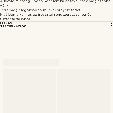
A kiváló minőségű bőr a kor előrehaladtával csak még szebbé
válik
Tedd még elegánsabbá munkakörnyezetedet
Kiválóan alkalmas az íróasztal rendszerezéséhez és
tisztántartásához
LEÍRÁS
SPECIFIKÁCIÓK