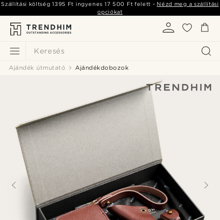
Szállítási költség
1395 Ft
ingyenes
17 500 Ft
felett -
Nézd meg a szállítási
opciókat
Keresés
Ajándék útmutató
Ajándékdobozok