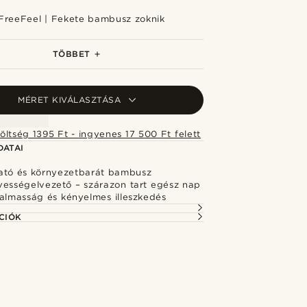
FreeFeel | Fekete bambusz zoknik
FreeFeel | Királykék bambusz zoknik
TÖBBET
MÉRET KIVÁLASZTÁSA
Szállítási költség 1395 Ft - ingyenes 17 500 Ft felett
DATAI
ató és környezetbarát bambusz
vességelvezető – szárazon tart egész nap
galmasság és kényelmes illeszkedés
CIÓK