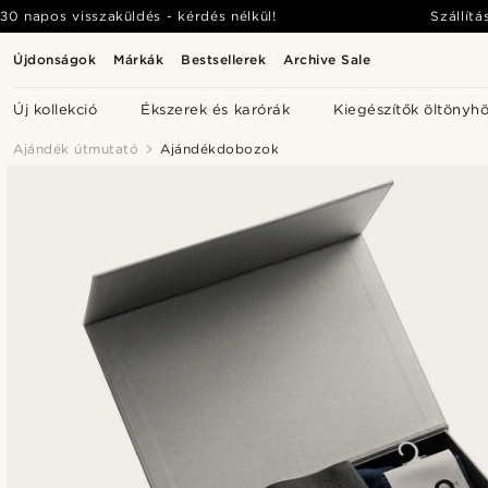
30 napos visszaküldés - kérdés nélkül!
Szállítá
Újdonságok
Márkák
Bestsellerek
Archive Sale
Új kollekció
Ékszerek és karórák
Kiegészítők öltönyh
Ajándék útmutató
Ajándékdobozok