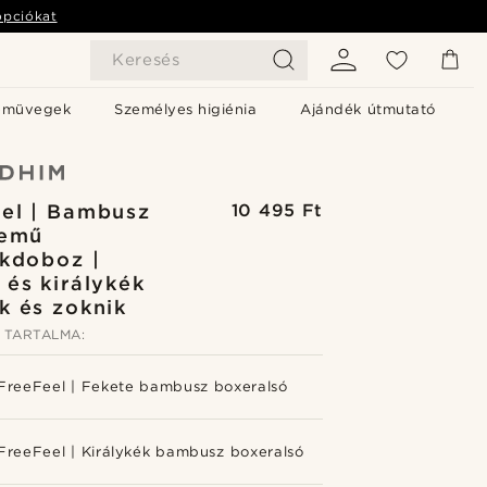
opciókat
Keresés
emüvegek
Személyes higiénia
Ajándék útmutató
el | Bambusz
10 495 Ft
nemű
kdoboz |
 és királykék
k és zoknik
 TARTALMA:
FreeFeel | Fekete bambusz boxeralsó
FreeFeel | Királykék bambusz boxeralsó