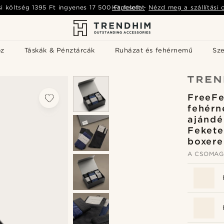
si költség
1395 Ft
ingyenes
17 500 Ft
Kapcsolat
felett
-
Nézd meg a szállítási 
öz
Táskák & Pénztárcák
Ruházat és fehérnemű
Sz
FreeFe
fehér
ajándé
Fekete
boxere
A CSOMAG