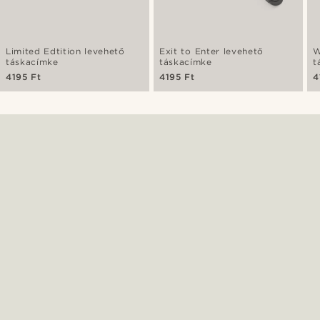
Limited Edtition levehető
Exit to Enter levehető
W
táskacímke
táskacímke
t
4195 Ft
4195 Ft
4