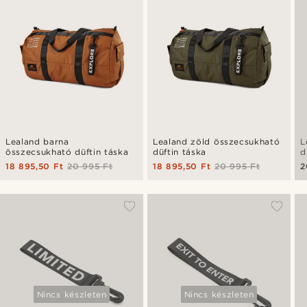
Lealand barna
Lealand zöld összecsukható
L
összecsukható düftin táska
düftin táska
d
18 895,50 Ft
20 995 Ft
18 895,50 Ft
20 995 Ft
2
Nincs készleten
Nincs készleten