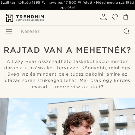
Szállítási költség
1395 Ft
ingyenes
17 500 Ft
felett -
Nézd meg a szállítási
opciókat
Keresés
RAJTAD VAN A MEHETNÉK?
A Lazy Bear összehajtható táskakollekció minden
darabja utazásra lett tervezve. Könnyebb, mint egy
üveg víz és mindent bele tudsz pakolni, amire az
utazás során szükséged lehet. Már csak egy kérdés
maradt... merre visz az utad?