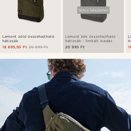
Nincs készleten
Lemont zöld összehajtható
Lemont kék összehajtható
L
hátizsák
hátizsák - limitált kiadás
h
18 895,50 Ft
20 995 Ft
20 995 Ft
1