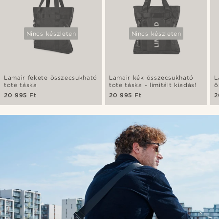
Nincs készleten
Nincs készleten
Lamair fekete összecsukható
Lamair kék összecsukható
L
tote táska
tote táska - limitált kiadás!
ö
20 995 Ft
20 995 Ft
2