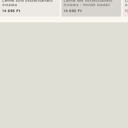
Lannie zöld összecsukható
Lannie kék összecsukható
L
övtáska
övtáska - limitált kiadás!
ö
14 695 Ft
14 695 Ft
1