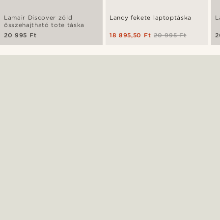
Lamair Discover zöld
Lancy fekete laptoptáska
L
összehajtható tote táska
20 995 Ft
18 895,50 Ft
20 995 Ft
2