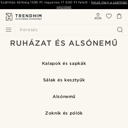
Szállítási költség
1395 Ft
ingyenes
17 500 Ft
felett -
Nézd meg a szállítási
opciókat
Keresés
RUHÁZAT ÉS ALSÓNEMŰ
Kalapok és sapkák
Sálak és kesztyűk
Alsónemű
Zoknik és pólók