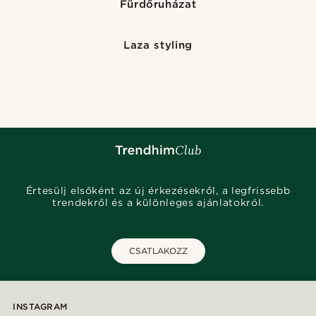
Fürdőruházat
Laza styling
Értesülj elsőként az új érkezésekről, a legfrissebb
trendekről és a különleges ajánlatokról.
CSATLAKOZZ
INSTAGRAM