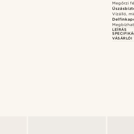
Megőrzi f
Úszásbizt
Vízálló, m
Delfinkap
Megbízhat
LEÍRÁS
SPECIFIKÁ
VÁSÁRLÓI
Vásárold meg a stílust
Vásá
iirk
@kasperkiirk