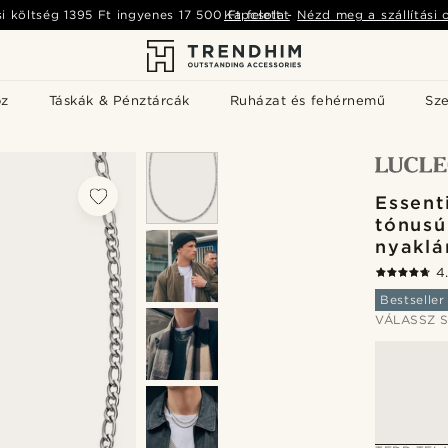
si költség
1395 Ft
ingyenes
17 500 Ft
Kapcsolat
felett
-
Nézd meg a szállítási 
öz
Táskák & Pénztárcák
Ruházat és fehérnemű
Sz
Essenti
tónusú
nyakl
4
Bestseller
VÁLASSZ S