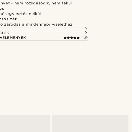
ényét - nem rozsdásodik, nem fakul
os
inőségvesztés nélkül
csos zár
ó záródás a mindennapi viselethez
CIÓK
 VÉLEMÉNYEK
4.9
rold meg a stílust
Vásárold meg a 
@pabloceazar