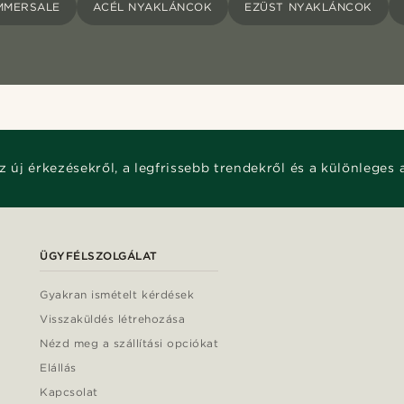
MMERSALE
ACÉL NYAKLÁNCOK
EZÜST NYAKLÁNCOK
z új érkezésekről, a legfrissebb trendekről és a különleges 
ÜGYFÉLSZOLGÁLAT
Gyakran ismételt kérdések
Visszaküldés létrehozása
Nézd meg a szállítási opciókat
Elállás
Kapcsolat