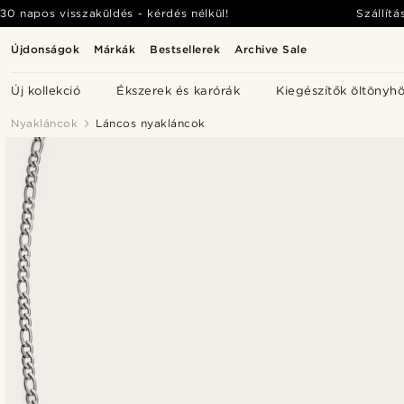
30 napos visszaküldés - kérdés nélkül!
Szállítá
Újdonságok
Márkák
Bestsellerek
Archive Sale
Új kollekció
Ékszerek és karórák
Kiegészítők öltönyh
Nyakláncok
Láncos nyakláncok