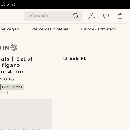
opciókat
Keresés
emüvegek
Személyes higiénia
Ajándék útmutató
als | Ezüst
12 595 Ft
 figaro
ánc 4 mm
.9
(109)
Gravírozás
ZÍNT