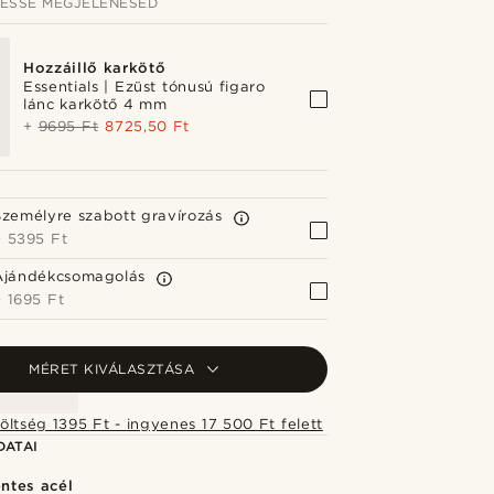
JESSÉ MEGJELENÉSED
Hozzáillő karkötő
Essentials | Ezüst tónusú figaro
lánc karkötő 4 mm
+
9695 Ft
8725,50 Ft
Személyre szabott gravírozás
+
5395 Ft
Ajándékcsomagolás
+
1695 Ft
MÉRET KIVÁLASZTÁSA
Szállítási költség 1395 Ft - ingyenes 17 500 Ft felett
DATAI
ntes acél