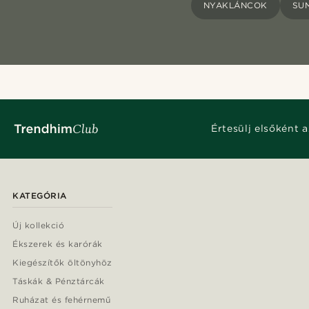
NYAKLÁNCOK
SU
Értesülj elsőként a
KATEGÓRIA
Új kollekció
Ékszerek és karórák
Kiegészítők öltönyhöz
Táskák & Pénztárcák
Ruházat és fehérnemű