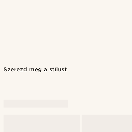
Vásárold meg a stílust
Szerezd meg a stílust
@kasperkiirk
@kasperk