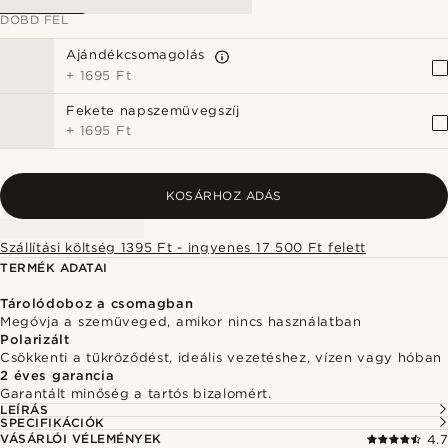
DOBD FEL
Ajándékcsomagolás
+
1695 Ft
Fekete napszemüvegszíj
+
1695 Ft
KOSÁRHOZ ADÁS
Szállítási költség 1395 Ft - ingyenes 17 500 Ft felett
TERMÉK ADATAI
Tárolódoboz a csomagban
Megóvja a szemüveged, amikor nincs használatban
Polarizált
Csökkenti a tükröződést, ideális vezetéshez, vízen vagy hóban
2 éves garancia
Garantált minőség a tartós bizalomért.
LEÍRÁS
SPECIFIKÁCIÓK
VÁSÁRLÓI VÉLEMÉNYEK
4.7