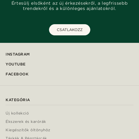
Értesülj elsőként az új érkezésekről, a legfrissebb
trendekről és a különleges ajánlatokról.
CSATLAKOZZ
INSTAGRAM
YOUTUBE
FACEBOOK
KATEGÓRIA
Új kollekció
Ékszerek és karórák
Kiegészítők öltönyhöz
Táskák & Pénztárcák