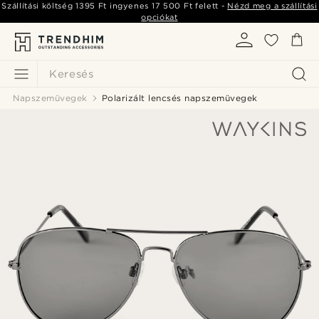
Szállítási költség
1395 Ft
ingyenes
17 500 Ft
felett -
Nézd meg a szállítási
opciókat
Keresés
Napszemüvegek
Polarizált lencsés napszemüvegek