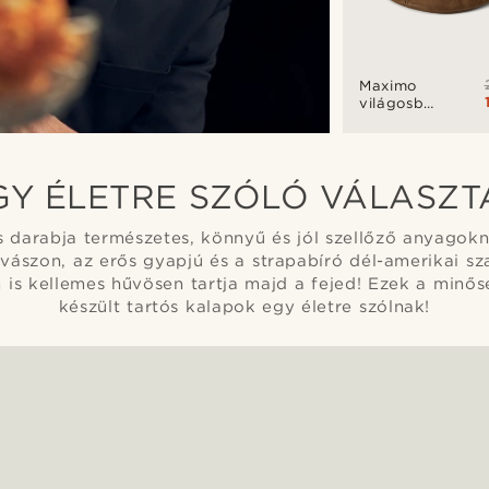
Maximo
világosbarna
vegán bőr
lapos
sapka
GY ÉLETRE SZÓLÓ VÁLASZT
s darabja természetes, könnyű és jól szellőző anyagokn
 vászon, az erős gyapjú és a strapabíró dél-amerikai s
is kellemes hűvösen tartja majd a fejed! Ezek a minő
készült tartós kalapok egy életre szólnak!