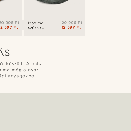
20 995 Ft
20 995 Ft
Maximo
12 597 Ft
12 597 Ft
szürke
vegán bőr
lapos
sapka
ÁS
ól készült. A puha
zalma még a nyári
ségi anyagokból