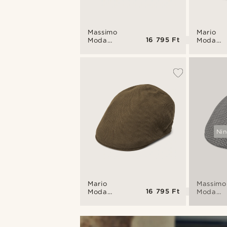
Massimo
Mario
16 795 Ft
Moda
Moda
bordó-
fekete
tengerészkék
lapos
kockás
sapka
lapos
sapka
Nin
Mario
Massimo
16 795 Ft
Moda
Moda
barna
barna &
lapos
tengeré
sapka
kockás
lapos