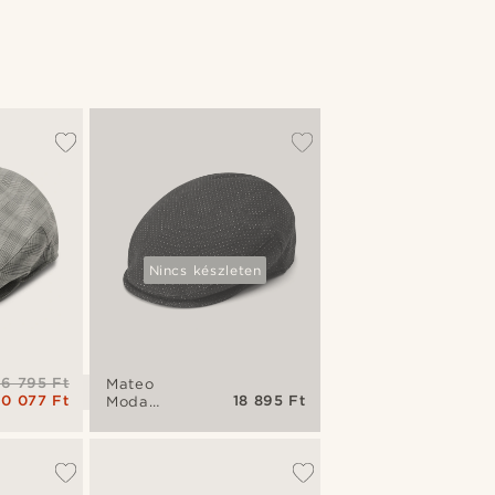
Nincs készleten
16 795 Ft
Mateo
10 077 Ft
18 895 Ft
Moda
tengerészkék-
fehér
pöttyös
lapos
sapka