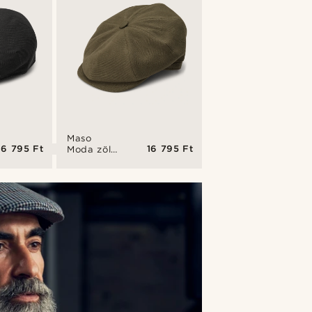
Maso
16 795 Ft
16 795 Ft
Moda zöld
rikkancssapka