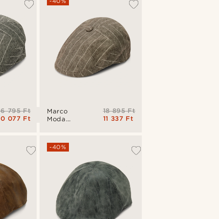
-40%
16 795 Ft
18 895 Ft
Marco
10 077 Ft
11 337 Ft
Moda
barna &
fehér
csíkos
-40%
lapos
sapka