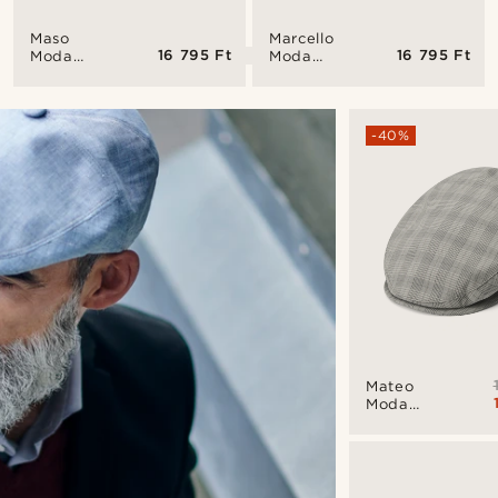
Maso
Marcello
16 795 Ft
16 795 Ft
Moda
Moda
fekete
tengerészkék
rikkancs
lapos
sapka
sapka
-40%
Mateo
Moda
szürke
tartán
lapos
sapka