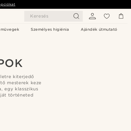
opciókat
Keresés
emüvegek
Személyes higiénia
Ajándék útmutató
POK
etre kiterjedő
ítő mesterek keze
, egy klasszikus
ját történeted