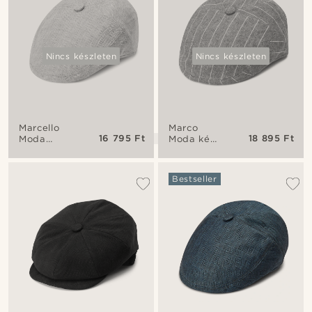
Nincs készleten
Nincs készleten
Marcello
Marco
16 795 Ft
18 895 Ft
Moda
Moda kék
világoskék
& fehér
lapos
csíkos
sapka
lapos
Bestseller
sapka