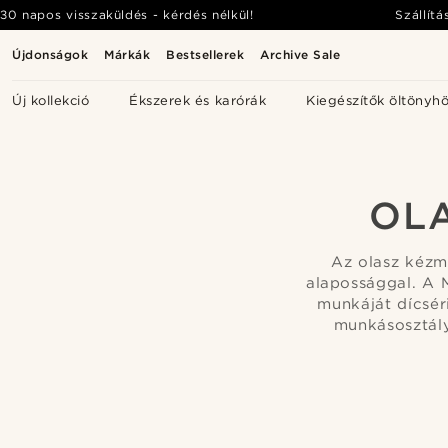
30 napos visszaküldés - kérdés nélkül!
Szállítá
Újdonságok
Márkák
Bestsellerek
Archive Sale
Új kollekció
Ékszerek és karórák
Kiegészítők öltönyh
OL
Az olasz kézm
alapossággal. A 
munkáját dícsér
munkásosztály