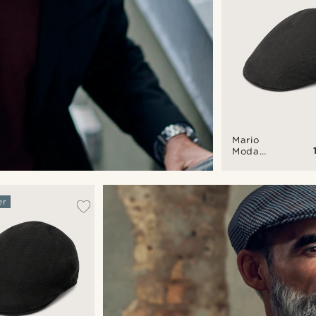
Mario
Moda
sötétszürke
lapos
sapka
er