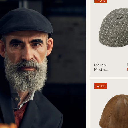
-40%
Marco
Moda
szürke &
fehér
csíkos
-40%
lapos
sapka