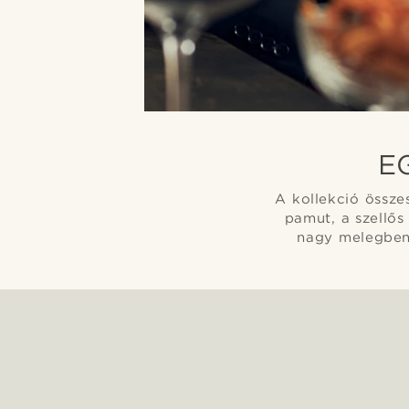
E
A kollekció össze
pamut, a szellős
nagy melegben 