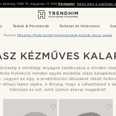
si költség
1395 Ft
ingyenes
17 500 Ft
Kapcsolat
felett
-
Nézd meg a szállítási 
öz
Táskák & Pénztárcák
Ruházat és fehérnemű
Sz
Mutasd
Massimo Moda bordó-tengerészkék kockás lapos sapka
ASZ KÉZMŰVES KALA
űvesség a minőségi anyagok találkozása a minden részl
Moda Kollekció minden egyes modellje olasz kalapkész
i. Legyen az egy, a probhibíciós időszakot idéző fedora
 stílusú lapos sapka, a lényeg, hogy a választásod a sa
tükrözze és azt, amit üzenni akarsz magadról!