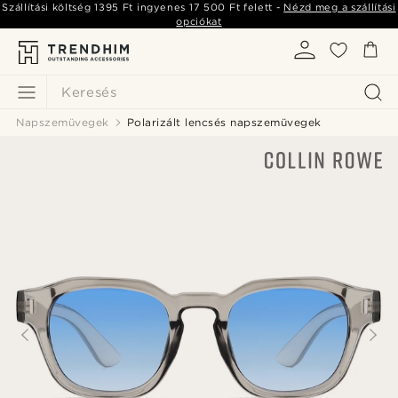
Szállítási költség
1395 Ft
ingyenes
17 500 Ft
felett -
Nézd meg a szállítási
opciókat
Keresés
Napszemüvegek
Polarizált lencsés napszemüvegek