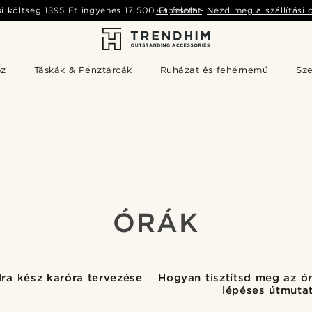
si költség
1395 Ft
ingyenes
17 500 Ft
Kapcsolat
felett
-
Nézd meg a szállítási 
öz
Táskák & Pénztárcák
Ruházat és fehérnemű
Sz
ÓRÁK
ra kész karóra tervezése
Hogyan tisztítsd meg az ó
lépéses útmuta