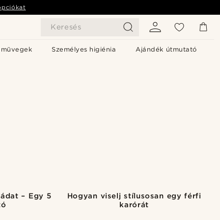
opciókat
Keresés
emüvegek
Személyes higiénia
Ajándék útmutató
rádat – Egy 5
Hogyan viselj stílusosan egy férfi
tó
karórát