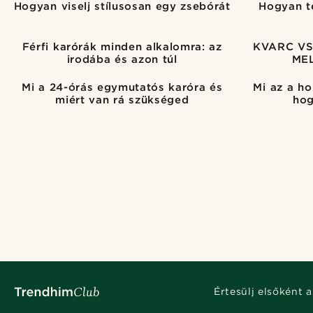
Hogyan viselj stílusosan egy zsebórát
Hogyan t
Férfi karórák minden alkalomra: az
KVARC VS
irodába és azon túl
ME
Mi a 24-órás egymutatós karóra és
Mi az a ho
miért van rá szükséged
hog
Értesülj elsőként a