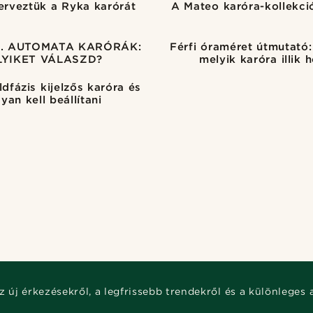
erveztük a Ryka karórát
A Mateo karóra-kollekci
. AUTOMATA KARÓRÁK:
Férfi óraméret útmutató: 
LYIKET VÁLASZD?
melyik karóra illik 
ldfázis kijelzős karóra és
yan kell beállítani
z új érkezésekről, a legfrissebb trendekről és a különleges 