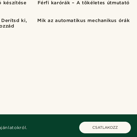
ó készítése
Férfi karórák – A tökéletes útmutató
Derítsd ki,
Mik az automatikus mechanikus órák
hozzád
ajánlatokról.
CSATLAKOZZ