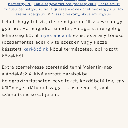
pecsétgyűrű
,
Lanie fegyverszürke pecsétgyűrű
,
Larse ezüst
tónusú pecsétgyűrű
,
Sal tigrisszemköves acél pecsétgyűrű
,
Jax
széles acélgyűrű
&
Classic vékony, 925s ezüstgyűrű
Lehet, hogy tetszik, de nem igazán állsz készen egy
gyűrűre. Ha magadra ismertél, válogass a rengeteg
lehetőség közül,
nyakláncaink
ezüst és arany tónusú
rozsdamentes acél kivitelezésben vagy kézzel
készített
karkötőink
közül természetes, polírozott
kövekből.
Extra személyessé szeretnéd tenni Valentin-napi
ajándékát? A kiválasztott darabokba
belegravíroztathatod neveiteket, kezdőbetűitek, egy
különleges dátumot vagy titkos üzenetet, ami
számodra is sokat jelent.