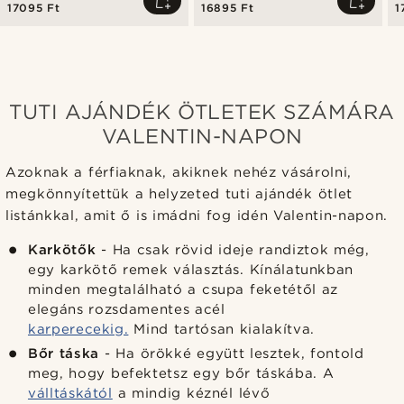
17095 Ft
16895 Ft
1
TUTI AJÁNDÉK ÖTLETEK SZÁMÁRA
VALENTIN-NAPON
Azoknak a férfiaknak, akiknek nehéz vásárolni,
megkönnyítettük a helyzeted tuti ajándék ötlet
listánkkal, amit ő is imádni fog idén Valentin-napon.
Karkötők
- Ha csak rövid ideje randiztok még,
egy karkötő remek választás. Kínálatunkban
minden megtalálható a csupa feketétől az
elegáns rozsdamentes acél
karperecekig.
Mind tartósan kialakítva.
Bőr táska
- Ha örökké együtt lesztek, fontold
meg, hogy befektetsz egy bőr táskába. A
válltáskától
a mindig kéznél lévő