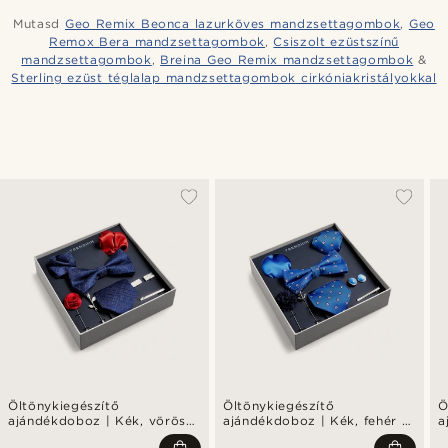
Mutasd
Geo Remix Beonca lazurköves mandzsettagombok
,
Geo
Remox Bera mandzsettagombok
,
Csiszolt ezüstszínű
mandzsettagombok
,
Breina Geo Remix mandzsettagombok
&
Sterling ezüst téglalap mandzsettagombok cirkóniakristályokkal
Öltönykiegészítő
Öltönykiegészítő
Ö
ajándékdoboz | Kék, vörös
ajándékdoboz | Kék, fehér és
a
és ezüst tónusú szett
ezüst tónusú szett
f