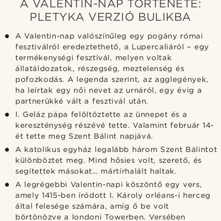
A VALENTIN-NAP TÖRTÉNETE:
PLETYKA VERZIÓ BULIKBA
A Valentin-nap valószínűleg egy pogány római
fesztiválról eredeztethető, a Lupercaliáról – egy
termékenységi fesztivál, melyen voltak
állatáldozatok, részegség, meztelenség és
pofozkodás. A legenda szerint, az agglegények,
ha leírtak egy női nevet az urnáról, egy évig a
partnerükké vált a fesztivál után.
I. Geláz pápa felöltöztette az ünnepet és a
kereszténység részévé tette. Valamint február 14-
ét tette meg Szent Bálint napjává.
A katolikus egyház legalább három Szent Bálintot
különböztet meg. Mind hősies volt, szerető, és
segítettek másokat… mártírhalált haltak.
A legrégebbi Valentin-napi köszöntő egy vers,
amely 1415-ben íródott I. Károly orléans-i herceg
által felesége számára, amíg ő be volt
börtönözve a londoni Towerben. Versében