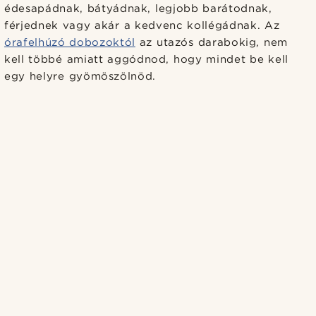
édesapádnak, bátyádnak, legjobb barátodnak,
férjednek vagy akár a kedvenc kollégádnak. Az
órafelhúzó dobozoktól
az utazós darabokig, nem
kell többé amiatt aggódnod, hogy mindet be kell
egy helyre gyömöszölnöd.