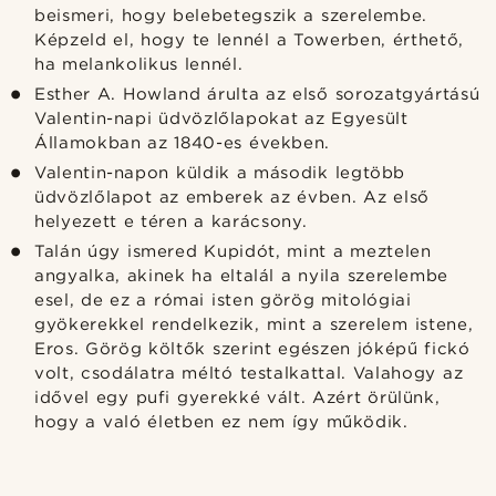
beismeri, hogy belebetegszik a szerelembe.
Képzeld el, hogy te lennél a Towerben, érthető,
ha melankolikus lennél.
Esther A. Howland árulta az első sorozatgyártású
Valentin-napi üdvözlőlapokat az Egyesült
Államokban az 1840-es években.
Valentin-napon küldik a második legtöbb
üdvözlőlapot az emberek az évben. Az első
helyezett e téren a karácsony.
Talán úgy ismered Kupidót, mint a meztelen
angyalka, akinek ha eltalál a nyila szerelembe
esel, de ez a római isten görög mitológiai
gyökerekkel rendelkezik, mint a szerelem istene,
Eros. Görög költők szerint egészen jóképű fickó
volt, csodálatra méltó testalkattal. Valahogy az
idővel egy pufi gyerekké vált. Azért örülünk,
hogy a való életben ez nem így működik.