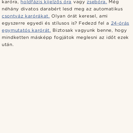
karóra,
holdfázis kijelzős óra
vagy
zsebóra.
Még
néhány divatos darabért lesd meg az automatikus
csontváz karórákat.
Olyan órát keresel, ami
egyszerre egyedi és stílusos is? Fedezd fel a
24-órás
egymutatós karórát.
Biztosak vagyunk benne, hogy
mindketten másképp fogjátok meglesni az időt ezek
után.