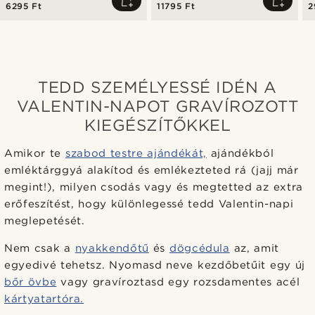
6295 Ft
11795 Ft
2
TEDD SZEMÉLYESSÉ IDÉN A
VALENTIN-NAPOT GRAVÍROZOTT
KIEGÉSZÍTŐKKEL
Amikor te
szabod testre ajándékát,
ajándékból
emléktárggyá alakítod és emlékezteted rá (jajj már
megint!), milyen csodás vagy és megtetted az extra
erőfeszítést, hogy különlegessé tedd Valentin-napi
meglepetését.
Nem csak a
nyakkendőtű
és
dögcédula
az, amit
egyedivé tehetsz. Nyomasd neve kezdőbetűit egy új
bőr övbe
vagy gravíroztasd egy rozsdamentes acél
kártyatartóra.