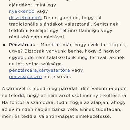
ajándékot, mint egy
nyakkendő
vagy
díszsebkendő.
De ne gondold, hogy túl
tradicionális ajándékot választanál. Segíts neki
feldobni külsejét egy feltűnő flamingó vagy
rémísztő cápa mintával.
Pénztárcák
- Mondtuk már, hogy ezek tuti tippek,
ugye? Biztosak vagyunk benne, hogy ő nagyon
egyedi, de nem találkoztunk még férfival, akinek
ne lett volna szüksége
pénztárcára,
kártyatartóra
vagy
pénzcsipeszre
élete során.
Akármivel is leped meg párodat idén Valentin-napon
ne feledd, hogy ez nem arról szól mennyit költesz rá.
Ha fontos a számodra, tudni fogja az alapján, ahogy
az év minden napján bánsz vele. Ennek tudatában,
menj és tedd a Valentin-napját emlékezetessé.