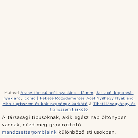
Mutasd
Arany tónusú acél nyaklánc - 12 mm
,
Jax acél koponyás
nyaklánc
,
Iconic | Fekete Rozsdamentes Acél Nyílhegy Nyaklánc
,
Miro tigrisszem és kókuszgyöngy karkötő
&
Tibeti lávagyöngy és
tigrisszem karkötő
A társasági típusoknak, akik egész nap öltönyben
vannak, nézd meg gravírozható
mandzsettagombjaink
különböző stílusokban,