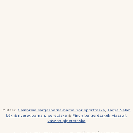
Mutasd
California sárgásbarna-barna bőr sporttáska
,
Tarpa Selah
kék & nyeregbarna piperetáska
&
Finch tengerészkék viaszolt
vászon piperetáska