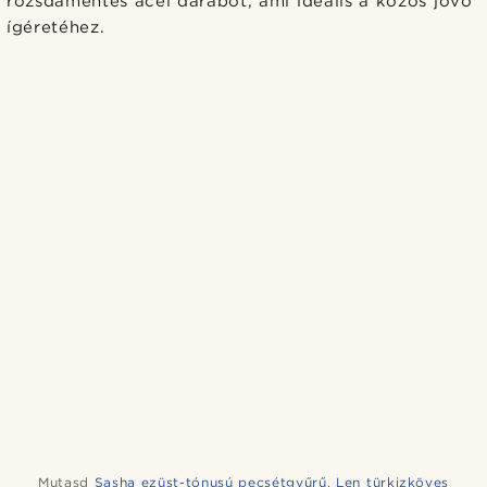
rozsdamentes acél darabot, ami ideális a közös jövő
ígéretéhez.
Mutasd
Sasha ezüst-tónusú pecsétgyűrű
,
Len türkizköves