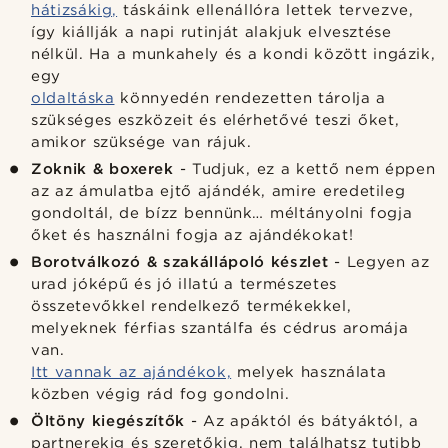
hátizsákig,
táskáink ellenállóra lettek tervezve,
így kiállják a napi rutinját alakjuk elvesztése
nélkül. Ha a munkahely és a kondi között ingázik,
egy
oldaltáska
könnyedén rendezetten tárolja a
szükséges eszközeit és elérhetővé teszi őket,
amikor szüksége van rájuk.
Zoknik & boxerek
- Tudjuk, ez a kettő nem éppen
az az ámulatba ejtő ajándék, amire eredetileg
gondoltál, de bízz bennünk… méltányolni fogja
őket és használni fogja az ajándékokat!
Borotválkozó & szakállápoló készlet
- Legyen az
urad jóképű és jó illatú a természetes
összetevőkkel rendelkező termékekkel,
melyeknek férfias szantálfa és cédrus aromája
van.
Itt vannak az ajándékok,
melyek használata
közben végig rád fog gondolni.
Öltöny kiegészítők
- Az apáktól és bátyáktól, a
partnerekig és szeretőkig, nem találhatsz tutibb