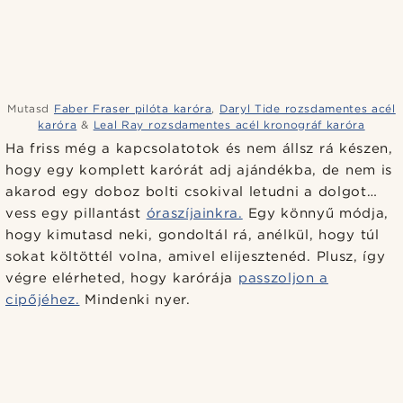
Mutasd
Faber Fraser pilóta karóra
,
Daryl Tide rozsdamentes acél
karóra
&
Leal Ray rozsdamentes acél kronográf karóra
Ha friss még a kapcsolatotok és nem állsz rá készen,
hogy egy komplett karórát adj ajándékba, de nem is
akarod egy doboz bolti csokival letudni a dolgot…
vess egy pillantást
óraszíjainkra.
Egy könnyű módja,
hogy kimutasd neki, gondoltál rá, anélkül, hogy túl
sokat költöttél volna, amivel elijesztenéd. Plusz, így
végre elérheted, hogy karórája
passzoljon a
cipőjéhez.
Mindenki nyer.