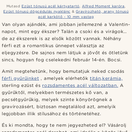
Mutasd
Ezüst tónusú acél kártyatartó
,
Alfred Moment karóra
,
Ezüst tónusú dögcédulás nyaklánc
&
Gravírozható, arany tónusú
acél karkötő - 10 mm vastag
Van olyan ajándék, ami jobban jellemezné a Valentin-
napot, mint egy ékszer? Talán a csoki és a virágok…
de az ékszerek is az elsők között vannak. Néhány
férfi ezt a romantikus ünnepet választja az
eljegyzésre. De sajnos nem látjuk a jövőt és ötletünk
sincs, hogyan fog cselekedni február 14-én. Bocsi.
Amit megtehetünk, hogy bemutatjuk neked csodás
férfi gyűrűinket
, amelyek elérhetők
titán,
kerámia,
sterling ezüst és
rozsdamentes acél változatban.
A
gyűrűktől, melyekben természetes kő van, a
pecsétgyűrűkig, melyek szinte könyörögnek a
gravírozásért, biztosan megtalálod azt, amelyik
legjobban illik stílusához és történetéhez.
És ki mondta, hogy te nem jegyezheted el? Vásárolj