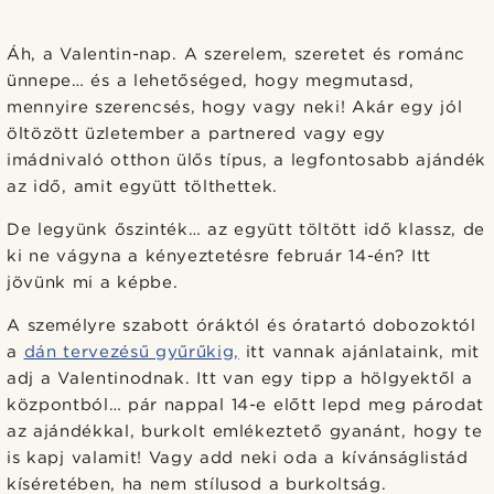
Áh, a Valentin-nap. A szerelem, szeretet és románc
ünnepe… és a lehetőséged, hogy megmutasd,
mennyire szerencsés, hogy vagy neki! Akár egy jól
öltözött üzletember a partnered vagy egy
imádnivaló otthon ülős típus, a legfontosabb ajándék
az idő, amit együtt tölthettek.
De legyünk őszinték… az együtt töltött idő klassz, de
ki ne vágyna a kényeztetésre február 14-én? Itt
jövünk mi a képbe.
A személyre szabott óráktól és óratartó dobozoktól
a
dán tervezésű gyűrűkig,
itt vannak ajánlataink, mit
adj a Valentinodnak. Itt van egy tipp a hölgyektől a
központból… pár nappal 14-e előtt lepd meg párodat
az ajándékkal, burkolt emlékeztető gyanánt, hogy te
is kapj valamit! Vagy add neki oda a kívánságlistád
kíséretében, ha nem stílusod a burkoltság.