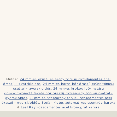
Mutasd
24 mm-es ezüst- és arany tónusú rozsdamentes acél
óraszíj - gyorskioldós
,
24 mm-es barna bőr óraszíj ezüst tónusú
csattal - gyorskioldós
,
24 mm-es krokodilbőr hatású
dombornyomott fekete bőr óraszíj rózsaarany tónusú csattal -
gyorskioldós
,
18 mm-es rózsaarany tónusú rozsdamentes acél
óraszíj - gyorskioldós
,
Stefan Motus automatikus csontváz karóra
&
Leal Ray rozsdamentes acél kronográf karóra