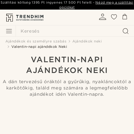
Szállítási költség
1395 Ft
ingyenes
17 500 Ft
felett -
Nézd meg a szállítási
opciókat
Keresés
Ajándékok és személyre szabás
Ajándékok neki
Valentin-napi ajándékok Neki
VALENTIN-NAPI
AJÁNDÉKOK NEKI
A dán tervezésű óráktól a gyűrűkig, nyakláncoktól a
karkötőkig, találd meg számára a legmegfelelőbb
ajándékot idén Valentin-napra.