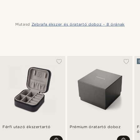
Mutasd
Zebrafa ékszer és óratartó doboz - 8 órának
Férfi utazó ékszertartó
Prémium óratartó doboz
F
ó