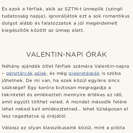
És azok a férfiak, akik az SZTN-t ünneplik (szingli
tudatosság napja), ignoráljátok ezt a sok romantikus
dolgot alább és falatozzatok a jól megérdemelt
kiegészítők között az ünnep alatt.
VALENTIN-NAPI ÓRÁK
Néhány ajándék ötlet férfiak számára Valentin-napra
–
pénztárcák,
sálak,
és még
piperetáskák
is szóba
jöhetnek. De mi van, ha ezek közül egyikre sincs
szüksége? Egy karóra biztosan megragadja a
tekintetét és emlékezteti mennyire értékes az idő,
amit együtt tölthet veled. A mondat második felére
lehet neked kell emlékeztetned… lehet túlságosan el
lesz ragadtatva új órájától.
Válassz az olyan klasszikusaink közül, mint a pilóta