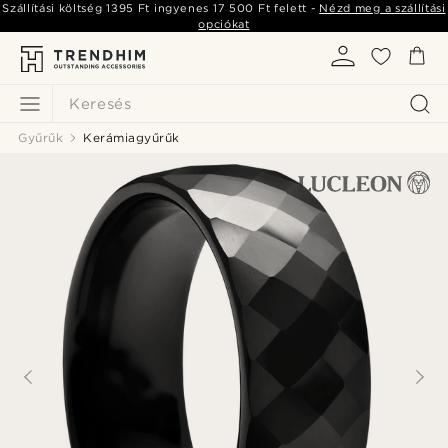
Szállítási költség
1395 Ft
ingyenes
17 500 Ft
felett -
Nézd meg a szállítási
opciókat
Keresés
Gyűrűk
Kerámiagyűrűk