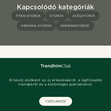
Kapcsolódó kategóriák
TITÁN GYŰRŰK
GYŰRŰK
ACÉLGYŰRŰK
KERÁMIA GYŰRŰK
KERÁMIAGYŰRŰK
Értesülj elsőként az új érkezésekről, a legfrissebb
trendekről és a különleges ajánlatokról.
CSATLAKOZZ