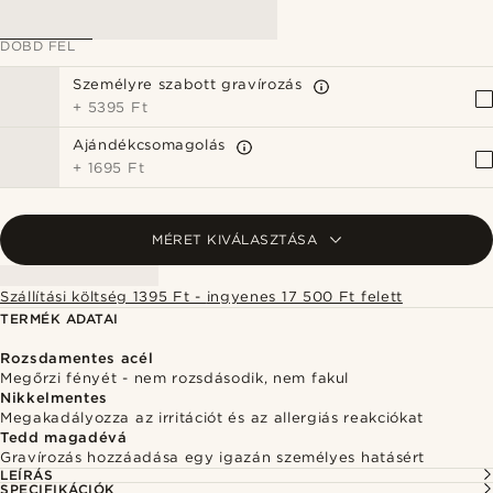
DOBD FEL
Személyre szabott gravírozás
+
5395 Ft
Ajándékcsomagolás
+
1695 Ft
MÉRET KIVÁLASZTÁSA
Szállítási költség 1395 Ft - ingyenes 17 500 Ft felett
TERMÉK ADATAI
Rozsdamentes acél
Megőrzi fényét - nem rozsdásodik, nem fakul
Nikkelmentes
Megakadályozza az irritációt és az allergiás reakciókat
Tedd magadévá
Gravírozás hozzáadása egy igazán személyes hatásért
LEÍRÁS
SPECIFIKÁCIÓK