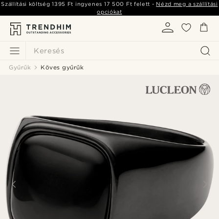
Szállítási költség
1395 Ft
ingyenes
17 500 Ft
felett -
Nézd meg a szállítási
opciókat
Keresés
Gyűrűk
Köves gyűrűk