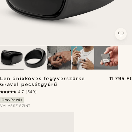
Len ónixköves fegyverszürke
11 795 Ft
Gravel pecsétgyűrű
4.7
(549)
Gravírozás
VÁLASSZ SZÍNT