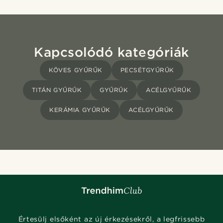
Kapcsolódó kategóriák
KÖVES GYŰRŰK
PECSÉTGYŰRŰK
TITÁN GYŰRŰK
GYŰRŰK
ACÉLGYŰRŰK
KERÁMIA GYŰRŰK
ACÉLGYŰRŰK
Értesülj elsőként az új érkezésekről, a legfrissebb