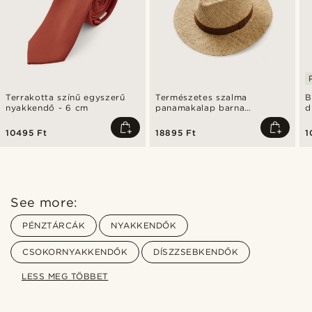
Terrakotta színű egyszerű
Természetes szalma
B
nyakkendő - 6 cm
panamakalap barna
d
szalaggal
10495 Ft
18895 Ft
1
See more:
PÉNZTÁRCÁK
NYAKKENDŐK
CSOKORNYAKKENDŐK
DÍSZZSEBKENDŐK
LESS MEG TÖBBET