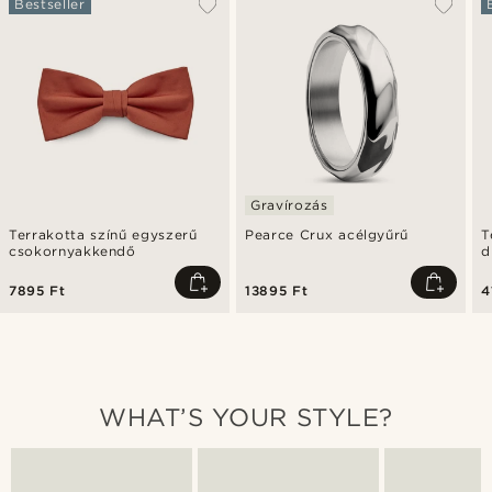
Bestseller
Gravírozás
Terrakotta színű egyszerű
Pearce Crux acélgyűrű
T
csokornyakkendő
d
7895 Ft
13895 Ft
4
WHAT’S YOUR STYLE?