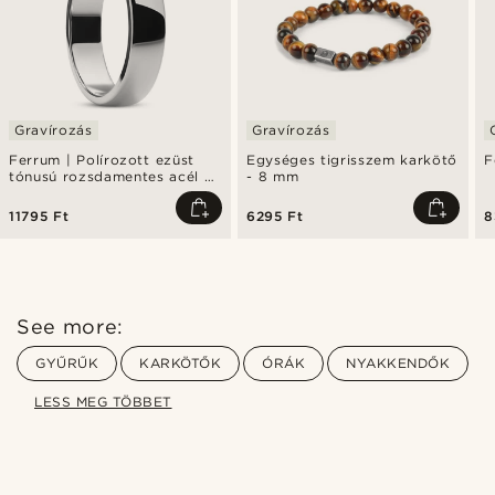
Gravírozás
Gravírozás
Ferrum | Polírozott ezüst
Egységes tigrisszem karkötő
F
tónusú rozsdamentes acél D-
- 8 mm
alakú gyűrű - 6 mm
11795 Ft
6295 Ft
8
See more:
GYŰRŰK
KARKÖTŐK
ÓRÁK
NYAKKENDŐK
LESS MEG TÖBBET