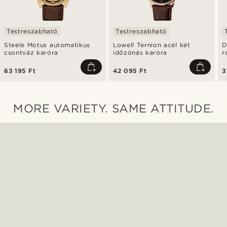
Testreszabható
Testreszabható
Steele Motus automatikus
Lowell Ternion acél két
D
csontváz karóra
időzónás karóra
r
t
63 195 Ft
42 095 Ft
3
MORE VARIETY. SAME ATTITUDE.