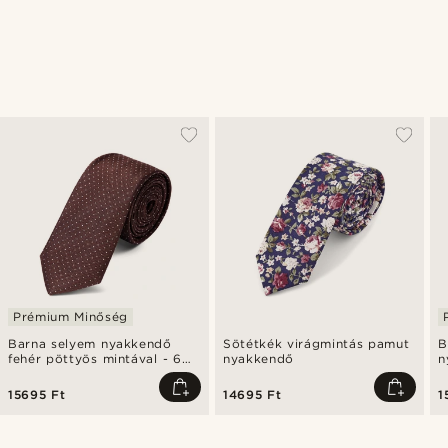
Prémium Minőség
Barna selyem nyakkendő
Sötétkék virágmintás pamut
B
fehér pöttyös mintával - 6
nyakkendő
n
cm
15695 Ft
14695 Ft
1