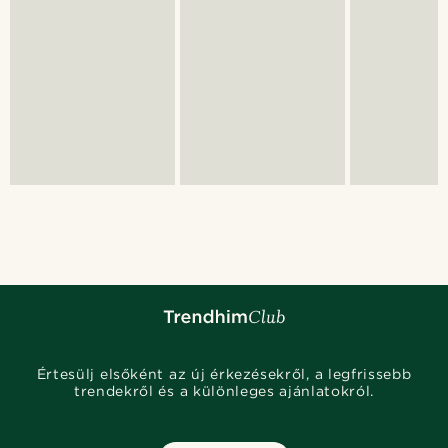
Értesülj elsőként az új érkezésekről, a legfrissebb
trendekről és a különleges ajánlatokról.