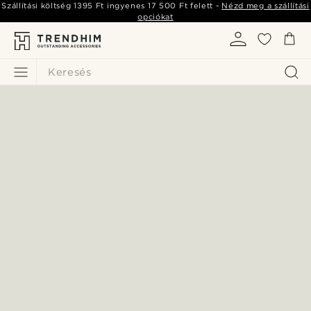
Szállítási költség
1395 Ft
ingyenes
17 500 Ft
felett -
Nézd meg a szállítási
opciókat
Keresés